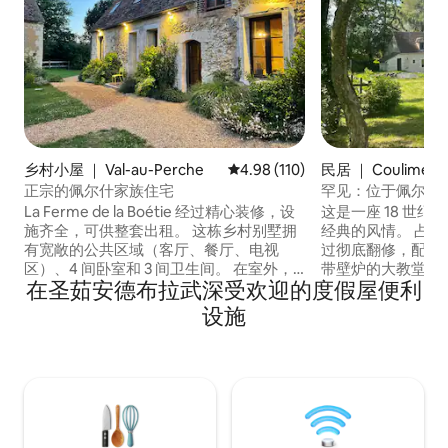
乡村小屋 ｜ Val-au-Perche
平均评分 4.98 分（满分 5 分），共
4.98 (110)
民居 ｜ Coulimer
正宗的佩尔什家族住宅
罕见：位于佩尔什（
设计农场
La Ferme de la Boétie 经过精心装修，设
这是一座 18 世纪
施齐全，可供整套出租。 这栋乡村别墅拥
经典的风情。 占地
有宽敞的公共区域（客厅、餐厅、电视
过彻底翻修，配备
区）、4 间卧室和 3 间卫生间。 在室外，
带壁炉的大教堂起
在圣茹安德布拉武深受欢迎的度假屋便利
您可以欣赏花园和草地。 房源位于佩尔什
专用电视休息室、
地区自然公园（Parc Naturel Régional du
停车位 4间卧室， 
设施
Perche）的中心地带，您可以在这里尽情
间。 Maitre的
享受自己喜欢的一切（美食、跳蚤市场、
带来最佳的舒适体
远足、运动、水疗……）。 可容纳人数：9
Mortagne au Per
名成人、1 名儿童和 3 名婴儿（如有需要，
Perriere或Montl
可提供额外床位和 3 张婴儿床）。
程