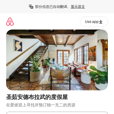
跳
部分信息已自动翻译。
显示原文
至
内
容
Use app
圣茹安德布拉武的度假屋
在爱彼迎上寻找并预订独一无二的房源