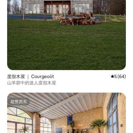
度假木屋 ｜ Courgeoût
平均评分 5
5 (64)
山羊群中的迷人度假木屋
超赞房东
超赞房东