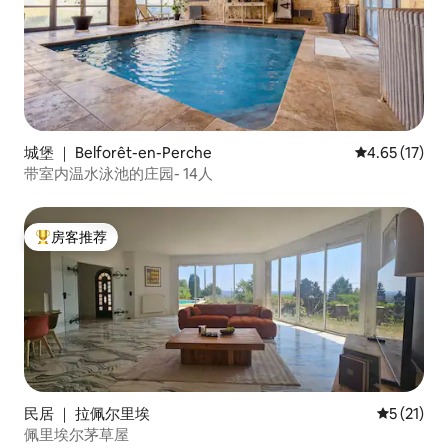
城堡 ｜ Belforêt-en-Perche
平均评分 4.6
4.65 (17)
带室内温水泳池的庄园- 14人
房客推荐
热门「房客推荐」
民居 ｜ 拉佩尔里埃
平均评分 5
5 (21)
佩里埃尔茅草屋