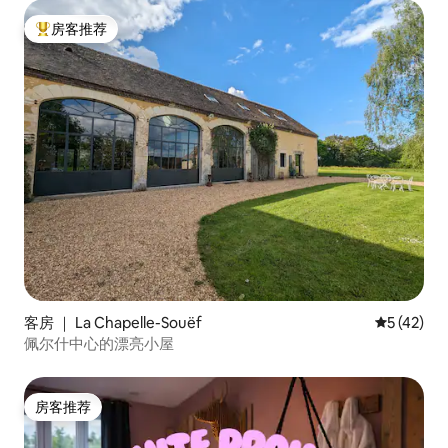
房客推荐
热门「房客推荐」
客房 ｜ La Chapelle-Souëf
平均评分 5
5 (42)
佩尔什中心的漂亮小屋
房客推荐
房客推荐