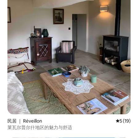
民居 ｜ Réveillon
平均评分 5
5 (19)
莱瓦尔普尔什地区的魅力与舒适