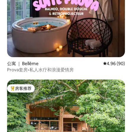
公寓 ｜ Bellême
平均评分 4.96
4.96 (90)
Prova套房•私人水疗和浪漫爱情房
房客推荐
热门「房客推荐」