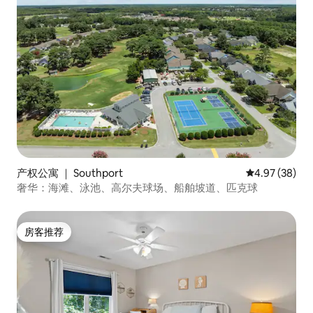
产权公寓 ｜ Southport
平均评分 4.97
4.97 (38)
奢华：海滩、泳池、高尔夫球场、船舶坡道、匹克球
房客推荐
房客推荐