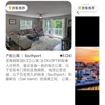
房客推荐
房客推荐
热门「房客推荐」
热门「房客推荐」
产权公寓 ｜ Southport
平均评分 5 分（满分 5 分），
5 (24)
圣詹姆斯2卧/2卫公寓-近OKI/SPT和海滩
入住明亮、最近装修一新的海滨公寓，位
于安装有门禁的圣詹姆斯。 地理位置优
越，位于历史悠久的南港（Southport）和
橡树岛（Oak Island）的海滩之间。 公寓
设有两间独立卧室套房、一张加大双人
床、一个季节性社区游泳池、高速无线网
络、三台智能电视和一个设备齐全的厨
房，非常适合家庭、情侣或在海边休闲度
假的商务人士入住。 在海滩上度过美好一