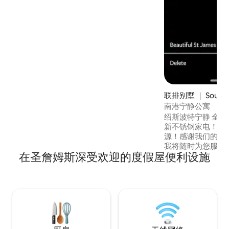
天，探索海滨的南港（Southport），然后
返回宁静宽敞的度假屋。 开车13分钟即可
轻松抵达OKI海滩。
联排别墅 ｜ Southp
南港宁静公寓
绍斯波特宁静 全新石英厨房和卫生间！ 全
新不锈钢家电！ 新地板
源！感谢我们的房客
我将随时为您服务。 北卡罗来纳州南
在圣詹姆斯深受欢迎的度假屋便利设施
海岸杂志评为「最
2021年亚军！ 根据2
Housekeepin
（Southport
镇之一！ 还有更多