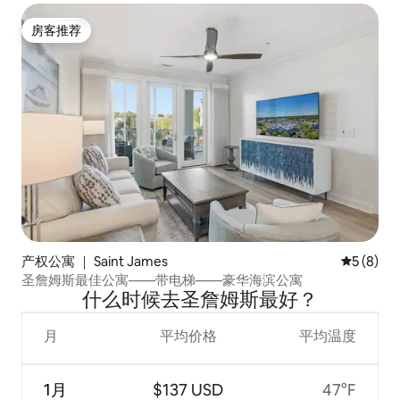
房客推荐
房客推荐
产权公寓 ｜ Saint James
平均评分 
5 (8)
圣詹姆斯最佳公寓——带电梯——豪华海滨公寓
什么时候去圣詹姆斯最好？
月
平均价格
平均温度
1月
$137 USD
47°F