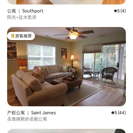
公寓 ｜ Southport
平均评分 
5 (4)
阳光+盐水套房
房客推荐
热门「房客推荐」
产权公寓 ｜ Saint James
平均评分 5
5 (44)
圣詹姆斯的圣殿公寓