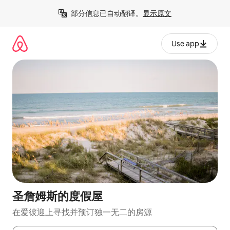
跳
部分信息已自动翻译。
显示原文
至
内
容
Use app
圣詹姆斯的度假屋
在爱彼迎上寻找并预订独一无二的房源