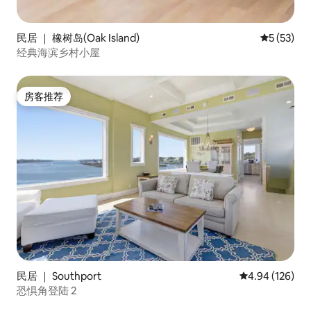
民居 ｜ 橡树岛(Oak Island)
平均评分 5
5 (53)
经典海滨乡村小屋
房客推荐
房客推荐
民居 ｜ Southport
平均评分 4.94
4.94 (126)
恐惧角登陆 2