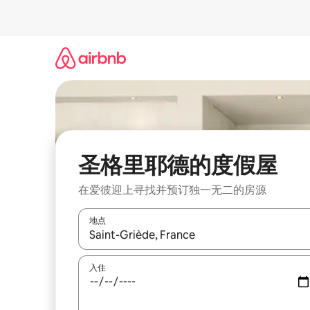
跳
至
内
容
圣格里耶德的度假屋
在爱彼迎上寻找并预订独一无二的房源
地点
如有搜索结果，请使用上下方向键查看，或通过点
入住