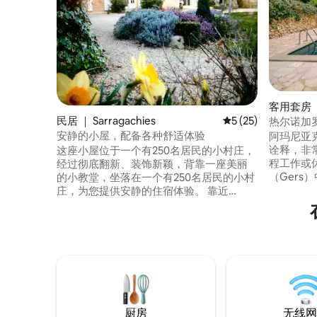
客用套房 ｜ 
民居 ｜ Sarragachies
平均评分 5 分（满分 
5 (25)
热尔诺加罗赛
房，2张床
安静的小屋，配备各种舒适体验
阿玛尼亚
诠释，非
这座小屋位于一个有250名居民的小村庄，
程工作或休闲。 位于
经过彻底翻新、装饰新颖，背靠一座美丽
（Ger
的小教堂，坐落在一个有250名居民的小村
我们的附
庄，为您提供安静的住宿体验。 靠近
间、燃气
Nogaro广场（ 10公里）、Marciac及其爵
施，为您提供
士音乐节（ 25公里）、Madiran/St-Mont
便利：Pau
和Vic-Fezensac葡萄园及其Tempo Latino
吧、超市、
音乐节（ 30公里）。 距离航海基地10公
无需远行
里。 距离大西洋、巴斯克地区和比利牛斯
山脉1小时30分。
厨房
无线网