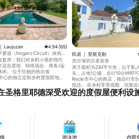
Laujuzan
平均评分 4.94 分（满分 5 分），共 65 条评价
4.94 (65)
5 分），共 25 条评价
道（Nogaro Circuit）休闲套
民居 ｜ 里斯克勒
克套房：我们对乡村小屋的现代
杰尔省的古老农舍
常适合度假、特殊场合、商务/远
房子面积为230平方米，位于私
壮丽的热尔省
头，占地1公顷，步行10分钟即
s）中心的独立定制乡村度假胜地。
Riscle市中心的商店，骑自行车
属建筑包括：空调、室内用餐空
抵达。 在乡村享受假期，但靠近商
烧烤、现代装饰和干净的便利设
在圣格里耶德深受欢迎的度假屋便利设
开百叶窗看鹿并不罕见！ 宽敞的房子，有5
更好的住宿体验。 诺加罗的
间卧室，包括2间主卧套房、办公
l Armagnac赛道、餐厅、酒
餐厅、平板电视休息室。 户外谷仓：乒乓
电影院和Velo Rail，这意味着您
球桌、乒乓球、飞镖。 * *无栅栏土地 *
即可开始休息。
止携带宠物入住
络
游泳池
内部