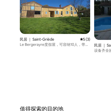
民居 ｜ Saint-Griède
平均评分 5 分（满分
5 (3)
Le Bergerayre度假屋，可容纳10人，带游
民居 ｜ Sai
泳池/位于乡村
设备齐全
值得探索的目的地