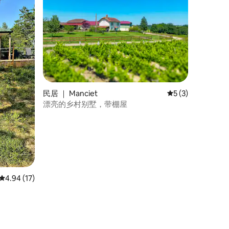
民居 ｜ Manciet
平均评分 5 分（满
5 (3)
漂亮的乡村别墅，带棚屋
平均评分 4.94 分（满分 5 分），共 17 条评价
4.94 (17)