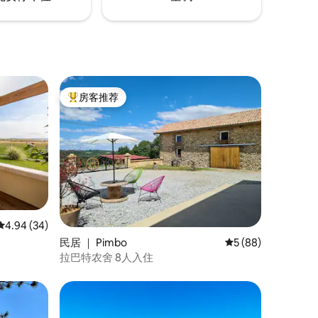
房客推荐
热门「房客推荐」
平均评分 4.94 分（满分 5 分），共 34 条评价
4.94 (34)
民居 ｜ Pimbo
平均评分 5 分（满分
5 (88)
拉巴特农舍 8人入住