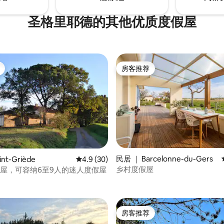
圣格里耶德的其他优质度假屋
房客推荐
房客推荐
民居 ｜ Barcelonne-du-Gers
 5 分），共 5 条评价
nt-Griède
平均评分 4.9 分（满分 5 分），共 30 条评价
4.9 (30)
乡村度假屋
度假屋，可容纳6至9人的迷人度假屋
房客推荐
房客推荐