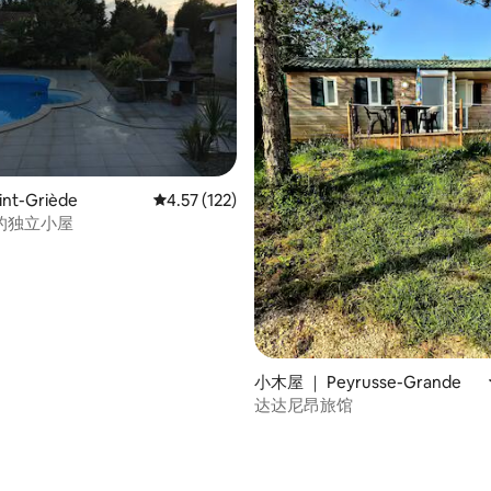
 5 分），共 3 条评价
nt-Griède
平均评分 4.57 分（满分 5 分），共 122 条评价
4.57 (122)
的独立小屋
小木屋 ｜ Peyrusse-Grande
达达尼昂旅馆