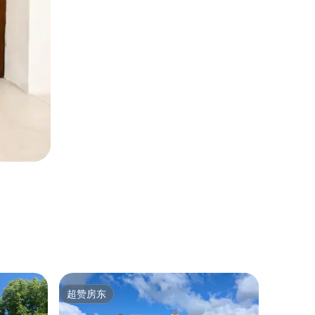
农家仓房 ｜
超赞房东
房客
超赞房东
热门「
c
古老农舍