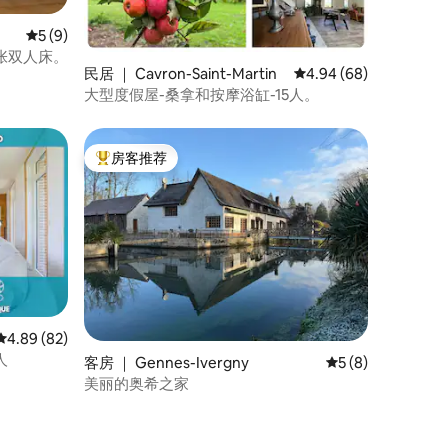
平均评分 5 分（满分 5 分），共 9 条评价
5 (9)
 Art de Sophie 4间卧室 5张双人床。
民居 ｜ Cavron-Saint-Martin
平均评分 4.94 分（满分
4.94 (68)
大型度假屋-桑拿和按摩浴缸-15人。
房客推荐
热门「房客推荐」
平均评分 4.89 分（满分 5 分），共 82 条评价
4.89 (82)
人
客房 ｜ Gennes-Ivergny
平均评分 5 分（满
5 (8)
美丽的奥希之家