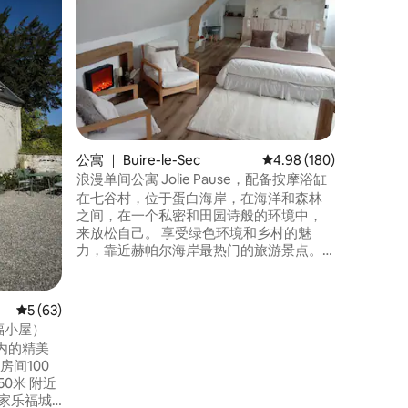
在这个宽
恼。 Le
心的美丽小屋。 这个小
斯之间，
和帕斯德
址。 周围环绕着田野和绿地，您可以在这
里徒步旅
中休息。 
小屋，设
公寓 ｜ Buire-le-Sec
平均评分 4.98 分（满分 
4.98 (180)
浪漫单间公寓 Jolie Pause，配备按摩浴缸
在七谷村，位于蛋白海岸，在海洋和森林
之间，在一个私密和田园诗般的环境中，
来放松自己。 享受绿色环境和乡村的魅
力，靠近赫帕尔海岸最热门的旅游景点。
距离Moulin de Maintenay（马特纳磨坊）
3公里 距离瓦卢瓦修道院及其美丽的花园6
公里 距离滨海慕特雷伊及其城墙和城堡10
平均评分 5 分（满分 5 分），共 63 条评价
5 (63)
公里 距离埃斯丹森林20公里 距离贝克海豹
大幸福小屋）
湾23公里 距离图凯-巴黎海滩27公里
内的精美
50米 附近
家乐福城