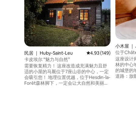
小木屋 ｜ 
位于Châ
民居 ｜ Huby-Saint-Leu
平均评分 4.93 分（满分 
4.93 (149)
这座设计
卡皮埃尔 “魅力与自然”
林的中心地
需要恢复精力！ 这座改造成充满魅力且舒
的城堡的
适的小屋的马厩位于7座山谷的中心，一定
道路：放
会吸引您！ 地理位置优越，位于Hesdin-la-
静，还有
Forêt森林脚下，一定会让大自然和美丽散
都可以享用
步爱好者满意。 距离艾斯丹市中心仅几步
离里尔或欧帕
之遥，该市中心被评为2022年法国人第二
被设计为
喜爱的村庄。 距离奥帕尔海岸（côte
质、可俯
d'opale）、勒图凯（Le Touquet）、贝尔
松身心、
克（Berck）等的海滩35分钟，距离皮卡第
开。
海岸（côte Picarde）、圣瓦莱里（St
Valery）、勒克罗托伊（Le Crotoy）50分
钟。