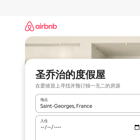
跳
至
内
容
圣乔治的度假屋
在爱彼迎上寻找并预订独一无二的房源
地点
如有搜索结果，请使用上下方向键查看，或通过点
入住