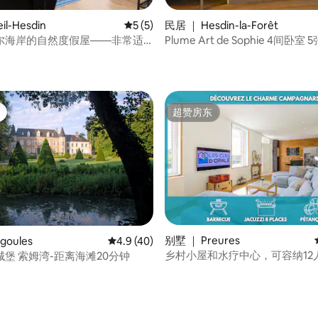
5 分），共 18 条评价
il-Hesdin
平均评分 5 分（满分 5 分），共 5 条评价
5 (5)
民居 ｜ Hesdin-la-Forêt
尔海岸的自然度假屋——非常适
Plume
住
超赞房东
超赞房东
别墅 ｜ Preures
goules
平均评分 4.9 分（满分 5 分），共 40 条评价
4.9 (40)
乡村小屋和水疗中心，可容纳12
堡 索姆湾-距离海滩20分钟
 5 分），共 7 条评价