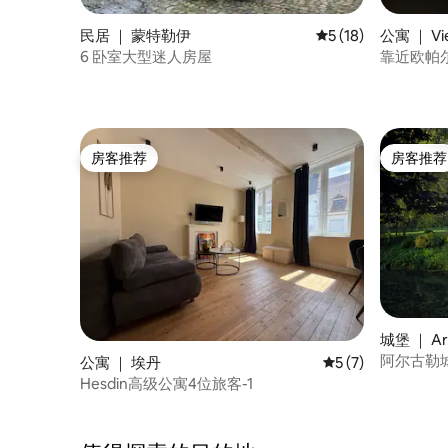
民居 ｜ 蒙特勒伊
平均评分 5 分（满分 
5 (18)
公寓 ｜ Vie
6 卧室大型迷人房屋
靠近欧帕
合家庭入
房客推荐
房客推荐
房客推荐
房客推荐
城堡 ｜ Ar
阿尔古勒城
公寓 ｜ 埃丹
平均评分 5 分（满分
5 (7)
Hesdin高级公寓4位旅客-1