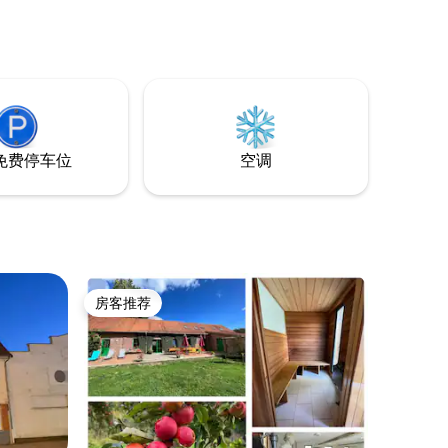
 私人庭院
入住 带烧
）， 森
免费停车位
空调
房客推荐
房客推荐