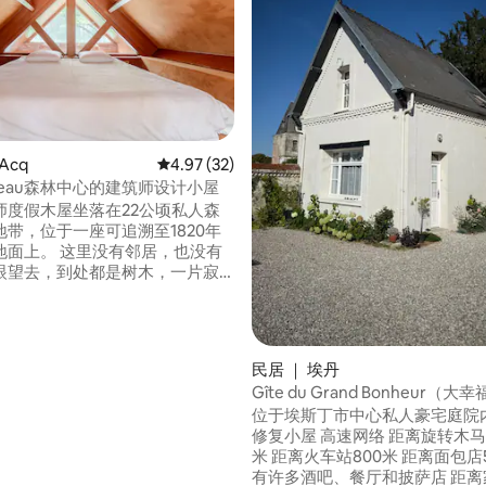
Acq
平均评分 4.97 分（满分 5 分），共 32 条评价
4.97 (32)
teau森林中心的建筑师设计小屋
5 分），共 149 条评价
师度假木屋坐落在22公顷私人森
带，位于一座可追溯至1820年
地面上。 这里没有邻居，也没有
眼望去，到处都是树木，一片寂
一个160平方米的露台，从早到晚
。 距离阿拉斯15分钟车程，距
尔海岸1小时车程。 度假木屋
休憩之所：高端家具、天然材
民居 ｜ 埃丹
瞰森林的大开口。 我们来这里放
Gîte du Grand Bonheur（
散步，然后带着平静的心情离
位于埃斯丁市中心私人豪宅庭院
修复小屋 高速网络 距离旋转木马房间100
米 距离火车站800米 距离面包店
有许多酒吧、餐厅和披萨店 距离