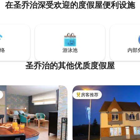
在圣乔治深受欢迎的度假屋便利设施
市350米（上午7点至晚上10点）
内的安全停车位 通过钥匙盒自助
烤设施的私人露台 电动自行车租赁 近在咫
尺： 水上中心、保龄球、桨板、健身、滑
板公园和Kompan游乐场（3-12岁
林漫步
络
游泳池
内部
圣乔治的其他优质度假屋
房客推荐
热门「房客推荐」