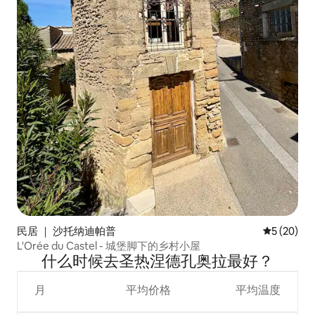
民居 ｜ 沙托纳迪帕普
平均评分 5
5 (20)
L'Orée du Castel - 城堡脚下的乡村小屋
什么时候去圣热涅德孔奥拉最好？
月
平均价格
平均温度