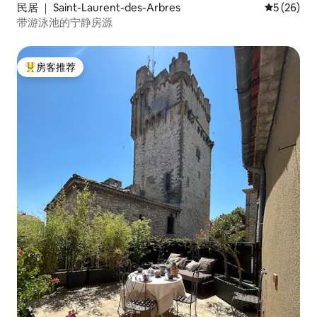
民居 ｜ Saint-Laurent-des-Arbres
平均评分 5
5 (26)
带游泳池的宁静房源
房客推荐
热门「房客推荐」