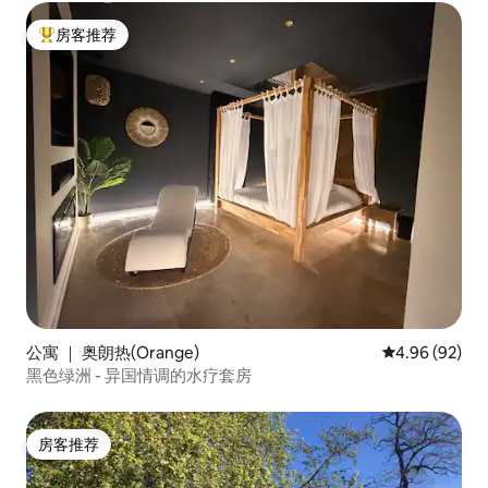
房客推荐
热门「房客推荐」
公寓 ｜ 奥朗热(Orange)
平均评分 4.96
4.96 (92)
黑色绿洲 - 异国情调的水疗套房
房客推荐
房客推荐