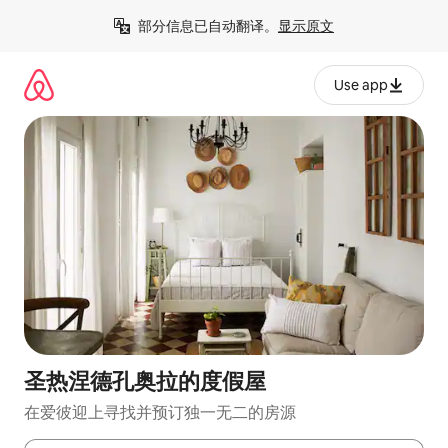
跳
部分信息已自动翻译。
显示原文
至
内
容
Use app
圣热涅德孔奥拉的度假屋
在爱彼迎上寻找并预订独一无二的房源