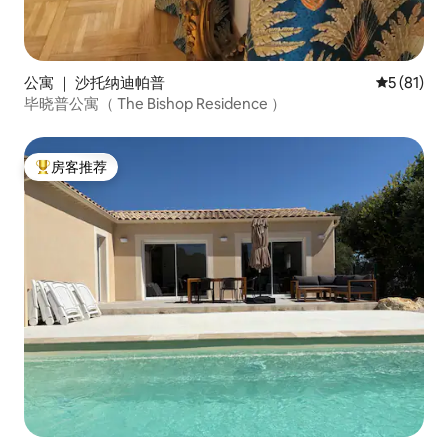
公寓 ｜ 沙托纳迪帕普
平均评分 5
5 (81)
毕晓普公寓（ The Bishop Residence ）
房客推荐
热门「房客推荐」