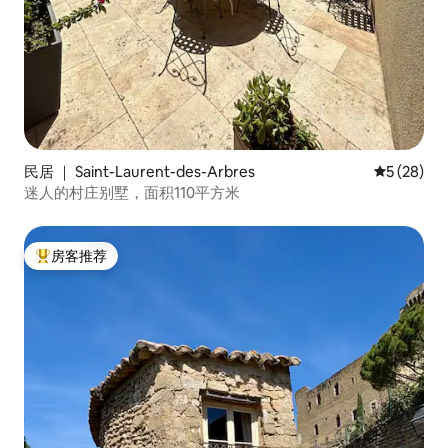
民居 ｜ Saint-Laurent-des-Arbres
平均评分 5
5 (28)
迷人的村庄别墅，面积110平方米
房客推荐
热门「房客推荐」