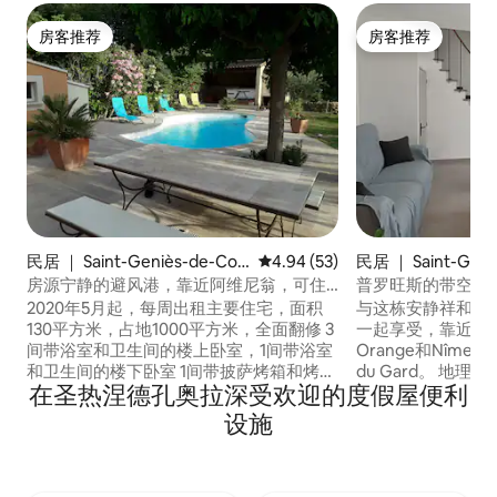
房客推荐
房客推荐
房客推荐
房客推荐
民居 ｜ Saint-Geniès-de-Co
平均评分 4.94 分（满分 5 分），
4.94 (53)
民居 ｜ Saint-Geni
molas
molas
房源宁静的避风港，靠近阿维尼翁，可住8
普罗旺斯的带空调
人
2020年5月起，每周出租主要住宅，面积
与这栋安静祥和的
130平方米，占地1000平方米，全面翻修 3
一起享受，靠近阿维尼
间带浴室和卫生间的楼上卧室，1间带浴室
Orange和Nîmes
和卫生间的楼下卧室 1间带披萨烤箱和烤盘
du Gard。 地理位置优越，适合欣赏和参
在圣热涅德孔奥拉深受欢迎的度假屋便利
的夏季厨房 游泳池8 * 4 钙化砂石沙滩和遮
观所有这些历史遗迹。 葡萄酒爱
阳地 村庄地理位置优越，距离阿维尼翁20
失望，因为靠近著
设施
分钟，距离奥兰治15分钟，距离朗格多克
Chateauneuf du 
海滩1小时 靠近尼姆、尤兹、阿尔德凯峡
请随时前来探索和
谷、普罗旺斯地区、旺图、吕贝龙、戈尔
区，我们期待您的