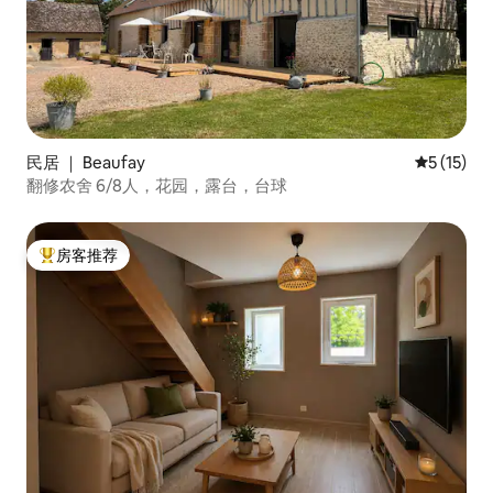
民居 ｜ Beaufay
平均评分 5
5 (15)
翻修农舍 6/8人，花园，露台，台球
房客推荐
热门「房客推荐」