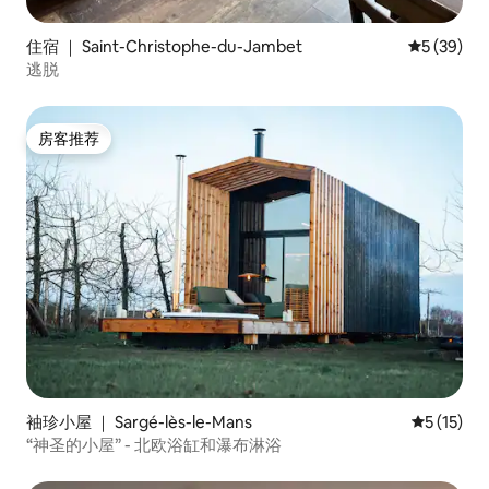
住宿 ｜ Saint-Christophe-du-Jambet
平均评分 5
5 (39)
逃脱
房客推荐
房客推荐
袖珍小屋 ｜ Sargé-lès-le-Mans
平均评分 5
5 (15)
“神圣的小屋” - 北欧浴缸和瀑布淋浴