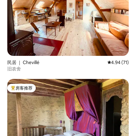
民居 ｜ Chevillé
平均评分 4.9
4.94 (71)
旧农舍
房客推荐
热门「房客推荐」