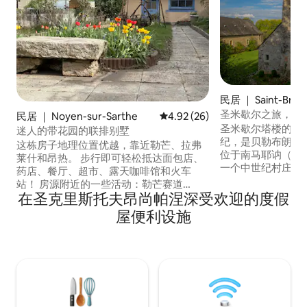
民居 ｜ Saint-Brice
圣米歇尔之旅，迷
民居 ｜ Noyen-sur-Sarthe
平均评分 4.92 分（满分 5 分），
4.92 (26)
圣米歇尔塔楼的房
迷人的带花园的联排别墅
纪，是贝勒布朗什修
这栋房子地理位置优越，靠近勒芒、拉弗
位于南马耶讷（Sud
莱什和昂热。 步行即可轻松抵达面包店、
一个中世纪村庄的
药店、餐厅、超市、露天咖啡馆和火车
近一个被池塘环绕
站！ 房源附近的一些活动：勒芒赛道
尔-萨特（Sablé-su
在圣克里斯托夫昂尚帕涅深受欢迎的度假
（Circuit du Mans）、拉弗莱什动物园
离夏托-冈蒂耶（Chât
（La Flèche Zoo）、陶瓷博物馆（Musée
屋便利设施
里。远离喧嚣，在
de la Faïence）、各种自行车道、徒步小
乎有一种修道院般
径、萨尔特河（Sarthe River）河畔，还有
很多值得探索的地方！