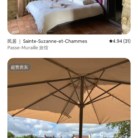
民居 ｜ Sainte-Suzanne-et-Chammes
平均评分 4.9
4.94 (31)
Passe-Muraille 旅馆
超赞房东
超赞房东