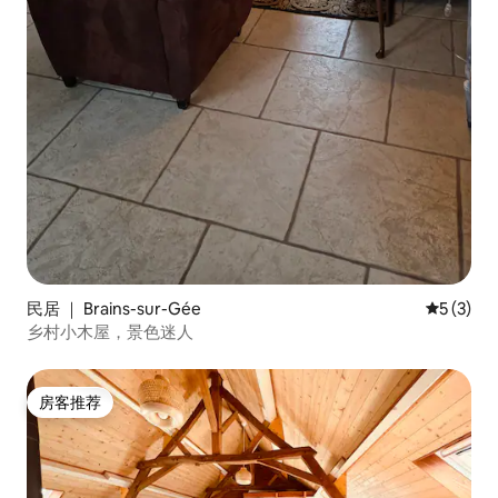
民居 ｜ Brains-sur-Gée
平均评分 
5 (3)
乡村小木屋，景色迷人
房客推荐
房客推荐