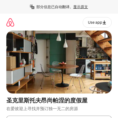
跳
部分信息已自动翻译。
显示原文
至
内
容
Use app
圣克里斯托夫昂尚帕涅的度假屋
在爱彼迎上寻找并预订独一无二的房源