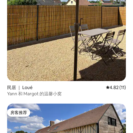
民居 ｜ Loué
平均评分 4.8
4.82 (11)
Yann 和 Margot 的温馨小窝
房客推荐
房客推荐