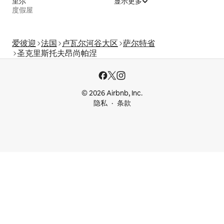
里尔
显示更多
度假屋
爱彼迎
法国
卢瓦尔河谷大区
萨尔特省
圣克里斯托夫昂尚帕涅
© 2026 Airbnb, Inc.
隐私
条款