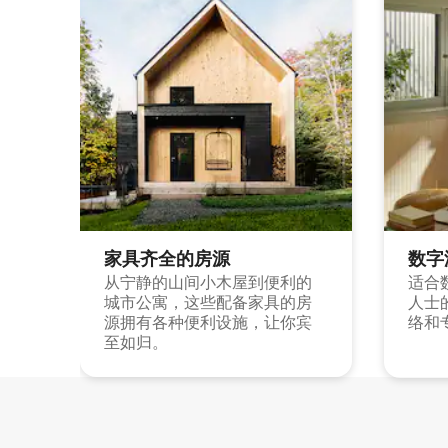
家具齐全的房源
数字
从宁静的山间小木屋到便利的
适合
城市公寓，这些配备家具的房
人士
源拥有各种便利设施，让你宾
络和
至如归。