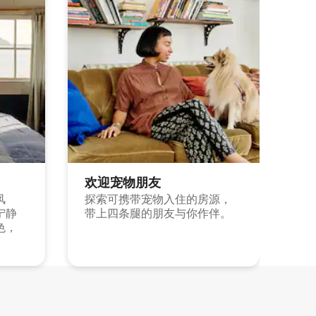
欢迎宠物朋友
风
探索可携带宠物入住的房源，
宁静
带上四条腿的朋友与你作伴。
色，