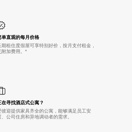
简单直观的每月价格
长期租住度假屋可享特别好价，按月支付租金，
无附加费用。*
正在寻找酒店式公寓？
爱彼迎提供家具齐全的公寓，能够满足员工安
置、公司住房和异地调动者的需求。