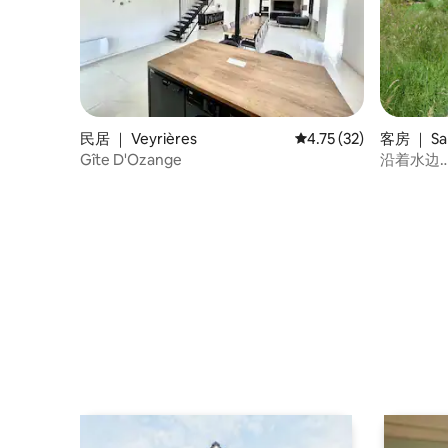
民居 ｜ Veyrières
平均评分 4.75 分（满分
4.75 (32)
客房 ｜ Sa
Gîte D'Ozange
沿着水边