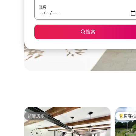
退房
搜索
超赞房东
房客
超赞房东
热门「房