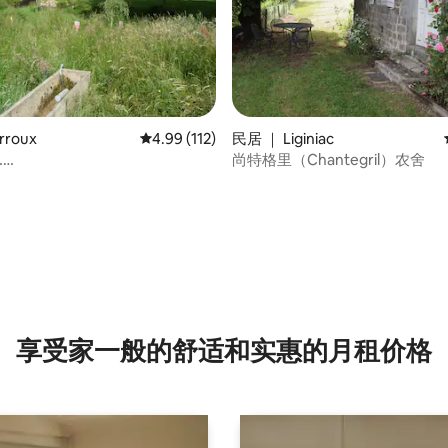
 5 分），共 32 条评价
rroux
平均评分 4.99 分（满分 5 分），共 112 条评价
4.99 (112)
民居 ｜ Liginiac
……
尚特格里（Chantegril）农舍
享受家一般的舒适和实惠的月租价格