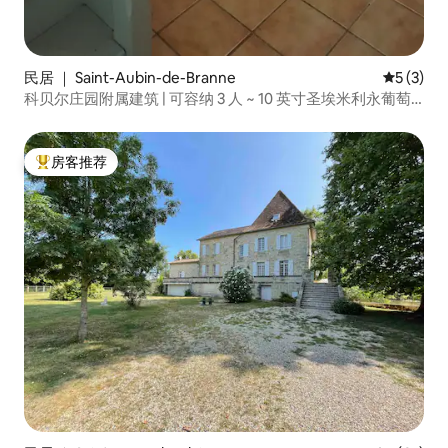
民居 ｜ Saint-Aubin-de-Branne
平均评分 
5 (3)
科贝尔庄园附属建筑 | 可容纳 3 人 ~ 10 英寸圣埃米利永葡萄
酒
房客推荐
热门「房客推荐」