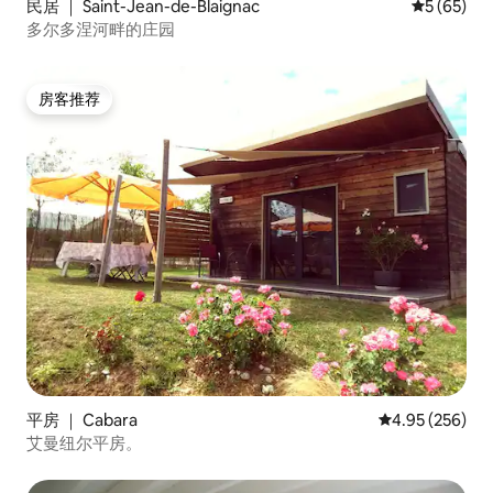
民居 ｜ Saint-Jean-de-Blaignac
平均评分 5
5 (65)
多尔多涅河畔的庄园
房客推荐
房客推荐
平房 ｜ Cabara
平均评分 4.95
4.95 (256)
艾曼纽尔平房。