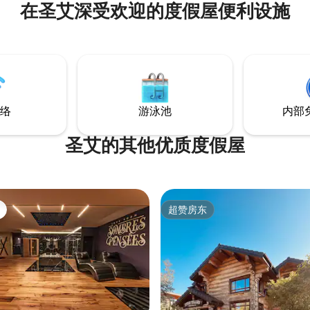
在圣艾深受欢迎的度假屋便利设施
 de Briey），距离蒂永维尔
ille） 30 公里，距离梅斯
里， 与家人、朋友或同事
愉快轻松的时光。 附近有购物中
有各种商店和餐厅，包括多个知
室、淋浴间、马桶、水槽。 2间大
络
游泳池
内部
圣艾的其他优质度假屋
超赞房东
超赞房东