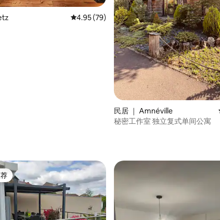
etz
平均评分 4.95 分（满分 5 分），共 79 条评价
4.95 (79)
 5 分），共 11 条评价
民居 ｜ Amnéville
秘密工作室 独立复式单间公寓
推荐
客推荐」