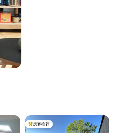
民居 ｜ V
房客推荐
房客推
热门「房客推荐」
房客推
舒适的小