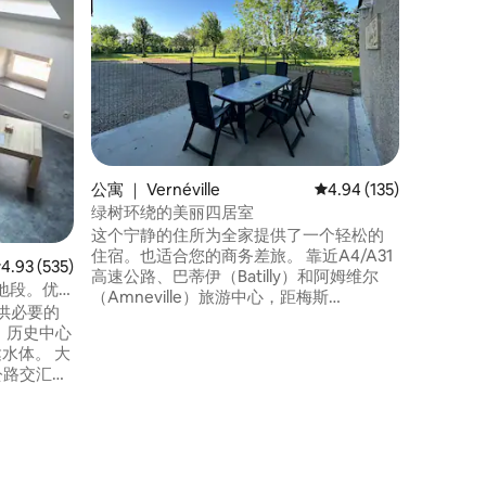
迷人的小
个明亮的
个设备齐
以及为您的
景点： -公
场：步行2分钟 -梅斯市中心
钟 - Waves Actisud：5-10分钟车程 -面包
店：5分钟
公寓 ｜ Vernéville
平均评分 4.94 分（满分 
4.94 (135)
绿树环绕的美丽四居室
这个宁静的住所为全家提供了一个轻松的
住宿。也适合您的商务差旅。 靠近A4/A31
均评分 4.93 分（满分 5 分），共 535 条评价
4.93 (535)
高速公路、巴蒂伊（Batilly）和阿姆维尔
地段。优
（Amneville）旅游中心，距梅斯
供必要的
（Metz）15公里。 您将找到一套75平方米
Y）历史中心
的公寓，包括客厅、2间卧室、浴室、独立
体。 大
卫生间、设备齐全的厨房…… 室外露台，配
备花园家具、烧烤架、法式滚球场，所有
/超市+充
这些都是无障碍的。可以看到果园。
x 200
H应要求提供 独立入口