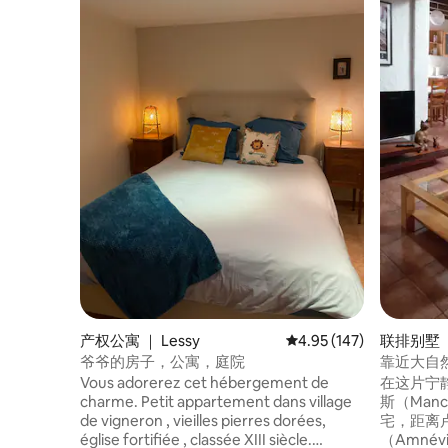
产权公寓 ｜ Lessy
平均评分 4.95 分（满分 
4.95 (147)
联排别墅 ｜ V
爷爷的房子，公寓，庭院
靠近大自
Vous adorerez cet hébergement de
在这片宁静的
charme. Petit appartement dans village
斯（Man
de vigneron , vieilles pierres dorées,
宅，距离卢
église fortifiée , classée XIII siècle.
（Amnév