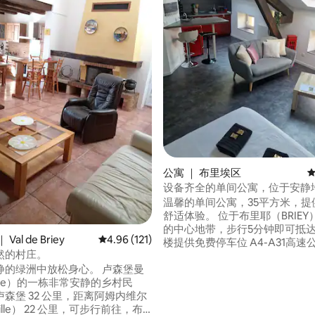
公寓 ｜ 布里埃区
平
设备齐全的单间公寓，位于安静
质服务。
温馨的单间公寓，35平方米，提
舒适体验。 位于布里耶（BRIE
的中心地带，步行5分钟即可抵达水
5 分），共 147 条评价
al de Briey
平均评分 4.96 分（满分 5 分），共 121 条评价
4.96 (121)
楼提供免费停车位 A4-A31高速公路交汇处
然的村庄。
（10分钟） 800米外有餐厅/商店
绿洲中放松身心。 卢森堡曼
电站。 关闭 *阿姆内维尔旅游中心 *
ce）的一栋非常安静的乡村民
Wallygator游乐园 厨房设施齐全，配备各
森堡 32 公里，距离阿姆内维尔
种舒适设施。 带高档床垫的床140 
ille） 22 公里，可步行前往，布
床。P & Chair.