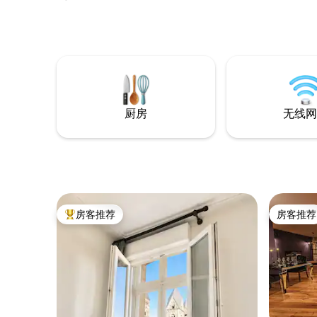
grande salle de bain récente, douche a
里湖（Lac
l'italienne . Cuisine équipée, charmante
（Thionv
cour intérieure . Garage sécurisé moto
（Metz） 40 公
sur demande . A 10 mn de Metz ,son
一起度过
Centre Pompidou , sa cathédrale et ses
心，那里
vitraux de Chagall ,ses restaurants
名品牌。 _客厅配有扶手椅、沙发和电视。
gastronomiques. 30 mn de Nancy et sa
楼上： 浴
place Stanislas , l’école de Nancy Art
卧室
厨房
无线网
nouveau
房客推荐
房客推荐
热门「房客推荐」
房客推荐