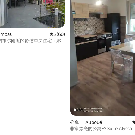
ombas
平均评分 5 分（满分 5 分），共 60 条评价
5 (60)
维尔附近的舒适单层住宅 + 露
5 分），共 29 条评价
公寓 ｜ Auboué
非常漂亮的公寓F2 Suite Alyssa