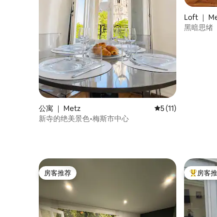
Loft ｜ M
黑暗思绪
公寓 ｜ Metz
平均评分 5 分（满分
5 (11)
新寺的绝美景色•梅斯市中心
房客推荐
房客
房客推荐
热门「房