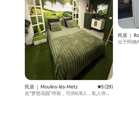
民居 ｜ R
位于阿姆内
台
民居 ｜ Moulins-lès-Metz
平均评分 5 分（满分 
5 (29)
在“梦想花园”停留，可供6/8人，私人停车
位