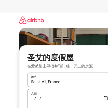
跳
至
内
容
圣艾的度假屋
在爱彼迎上寻找并预订独一无二的房源
地点
如有搜索结果，请使用上下方向键查看，或通过点
入住