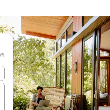
般的
击或滑动手势浏览。