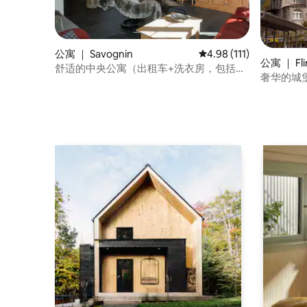
公寓 ｜ Savognin
平均评分 4.98 分（满分 
4.98 (111)
公寓 ｜ Fli
舒适的中央公寓（出租车+洗衣房，包括洗
奢华的城
衣房）