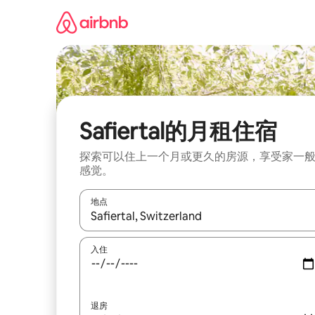
跳
至
内
容
Safiertal的月租住宿
探索可以住上一个月或更久的房源，享受家一
感觉。
地点
如有搜索结果，请使用上下方向键查看，或通过点
入住
退房