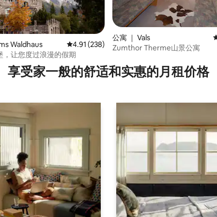
公寓 ｜ Vals
5 分），共 111 条评价
ms Waldhaus
平均评分 4.91 分（满分 5 分），共 238 条评价
4.91 (238)
Zumthor Therme山景公寓
堡，让您度过浪漫的假期
享受家一般的舒适和实惠的月租价格