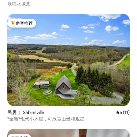
歌唱水域营
房客推荐
热门「房客推荐」
民居 ｜ Sabinsville
平均评分 5
5 (11)
*全新*现代小木屋，可欣赏山景和观星