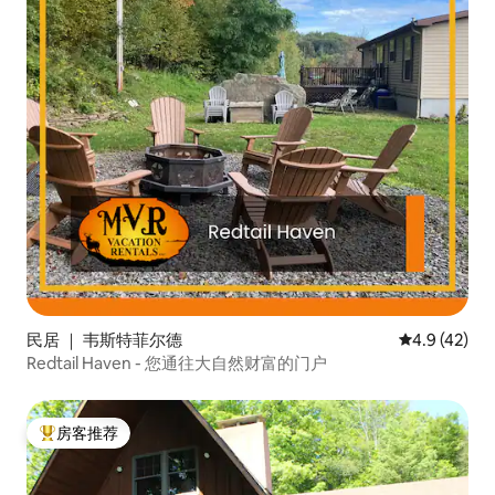
民居 ｜ 韦斯特菲尔德
平均评分 4.9
4.9 (42)
Redtail Haven - 您通往大自然财富的门户
房客推荐
热门「房客推荐」