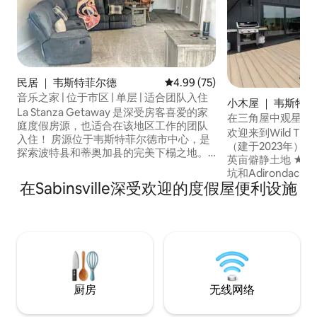
民居 ｜ 韦斯特菲尔德
平均评分 4.99 分（满分 5 分），
4.99 (75)
音乐之家 | 位于市区 | 单层 | 适合团队入住
小木屋 ｜ 韦斯特
La Stanza Getaway 是深受房客喜爱的家
在三角屋中观星
庭度假房源，也适合在该地区工作的团队
欢迎来到Wild Tioga！ ★ 现代
入住！ 房源位于韦斯特菲尔德市中心，是
（建于2023年） ★
探索波特县和蒂奥加县的完美下榻之地。
英亩僻静土地 ★ 大
这套一楼房源距离韦尔斯伯勒
坑和Adirondac
（Wellsboro）、曼斯菲尔德
在Sabinsville深受欢迎的度假屋便利设施
乒乓球和空气冰球桌
（Mansfield）、科宁（Corning）、加勒
具和书籍 ★ 儿童
顿（Galeton）和库德斯波特
和茶 ★ Starli
（Coudersport）仅几步之遥，步行即可
Disney+、Hulu、
抵达城镇便利设施和餐厅。 别墅内设有 3
勒、宾夕法尼亚州
间音乐主题卧室、1 间宽敞的无障碍淋浴
道、樱桃泉州立公园 我们期待您的光
间、经过翻新的餐厨一体化厨房、1 个舒适
关注@ WildTiogaA
的可调节组合沙发和 3 台高清电视。
厨房
无线网络