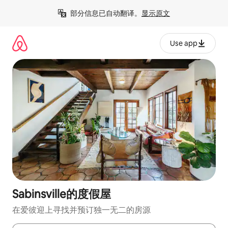
跳
部分信息已自动翻译。
显示原文
至
内
容
Use app
Sabinsville的度假屋
在爱彼迎上寻找并预订独一无二的房源