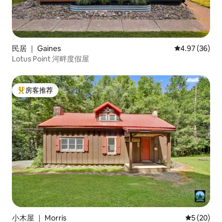
民居 ｜ Gaines
平均评分 4.97
4.97 (36)
Lotus Point 河畔度假屋
房客推荐
热门「房客推荐」
小木屋 ｜ Morris
平均评分 5
5 (20)