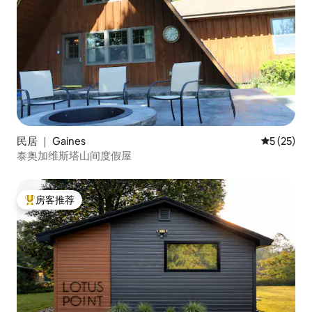
民居 ｜ Gaines
平均评分 5
5 (25)
泰奥加维斯塔山间度假屋
房客推荐
热门「房客推荐」