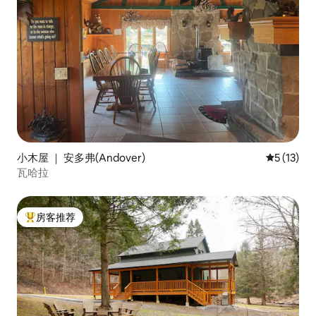
小木屋 ｜ 安多弗(Andover)
平均评分 5
5 (13)
瓦哈拉
房客推荐
热门「房客推荐」