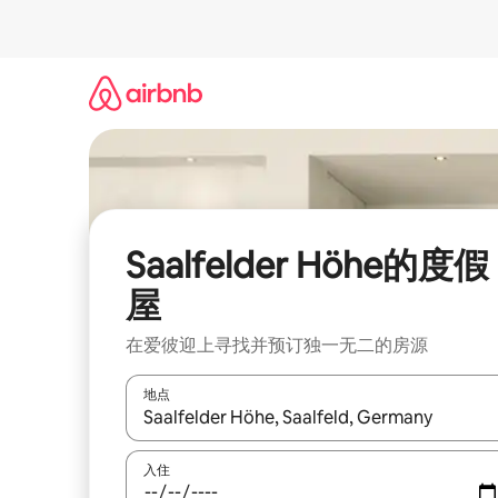
跳
至
内
容
Saalfelder Höhe的度假
屋
在爱彼迎上寻找并预订独一无二的房源
地点
如有搜索结果，请使用上下方向键查看，或通过点
入住