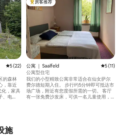
房客推荐
房客
热门「房客推荐」
热门「
2 卧室
我在萨尔
寓配备了
，并有单
尔德（Sa
免费停车
寓，我也
的房源时
有摄像头
平均评分 5 分（满分 5 分），共 22 条评价
5 (22)
公寓 ｜ Saalfeld
平均评分 5 分（满分
5 (11)
公寓型住宅
区的森林
我们的小型精致公寓非常适合在仙女萨尔
心，靠近
费尔德短期入住。 步行约5分钟即可抵达市
场广场，附近有您度假所需的一切。 客厅
子、电
有一张免费沙发床，可供一名儿童使用，
的厨房位
我也喜欢婴儿床。 萨尔费尔德市政府对成
在露台上
人收取每天 2 欧元的水疗费，对 6 至 14 岁
1.60米
的儿童收取每天 1 欧元的水疗费，这些费用
网络）和
均包含在房费内。
利设施