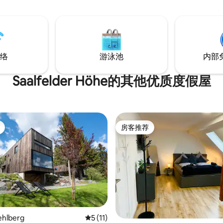
络
游泳池
内部
Saalfelder Höhe的其他优质度假屋
房客推荐
房客推荐
hlberg
平均评分 5 分（满分 5 分），共 11 条评价
5 (11)