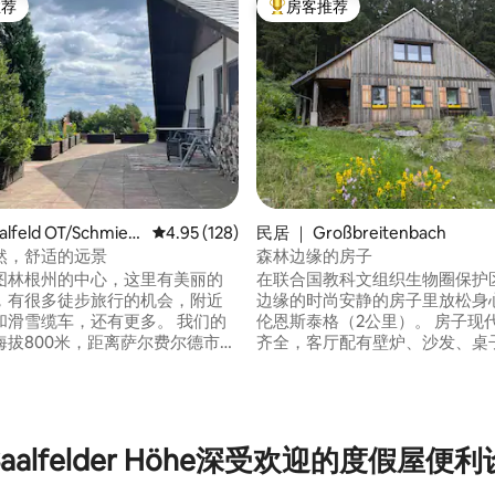
推荐
房客推荐
客推荐」
热门「房客推荐」
lfeld OT/Schmied
平均评分 4.95 分（满分 5 分），共 128 条评价
4.95 (128)
民居 ｜ Großbreitenbach
然，舒适的远景
森林边缘的房子
图林根州的中心，这里有美丽的
在联合国教科文组织生物圈保护
，有很多徒步旅行的机会，附近
边缘的时尚安静的房子里放松身
和滑雪缆车，还有更多。 我们的
伦恩斯泰格（2公里）。 房子现代化，家具
5 分），共 26 条评价
海拔800米，距离萨尔费尔德市中
齐全，客厅配有壁炉、沙发、桌
找休息和放松
视。带电磁炉、洗碗机和洗衣机
那么我们的房源就是您的正确选
于一楼。此外，如果天气晴好，
享用早餐/烧烤也是值得的。卧室（
，以便适应住宿环境并享受住
床）、沙发和工作区（快速无线
景观。
aalfelder Höhe深受欢迎的度假屋便