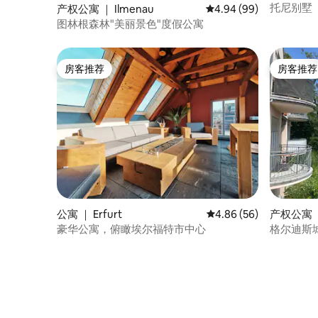
托尼别墅（C
产权公寓 ｜ Ilmenau
平均评分 4.94 分（满分
4.94 (99)
图林根森林"美丽景色"度假公寓
房客推荐
房客推荐
房客推荐
房客推荐
公寓 ｜ Erfurt
平均评分 4.86 分（满分
4.86 (56)
产权公寓 ｜ 
豪华公寓，俯瞰埃尔福特市中心
格尔迪斯