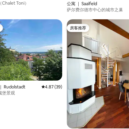
halet Toni）
 5 分），共 99 条评价
公寓 ｜ Saalfeld
萨尔费尔德市中心的城市之巢
房客推荐
房客推荐
 5 分），共 56 条评价
Rudolstadt
平均评分 4.87 分（满分 5 分），共 39 条评价
4.87 (39)
城堡景观