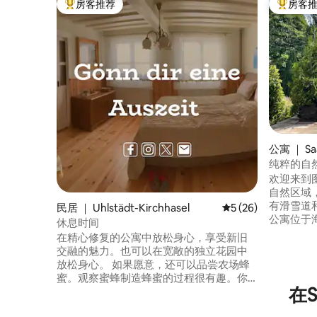
房客推荐
房客
热门「房客推荐」
热门「房
公寓 ｜ Saa
efeld
纯粹的自
欢迎来到
自然区域
有滑雪道
民居 ｜ Uhlstädt-Kirchhasel
平均评分 5 分（满分 
5 (26)
公寓位于
休息时间
心约14公里。 如果您正在寻
在精心修复的公寓中放松身心，享受新旧
的时间，
交融的魅力。也可以在宽敞的独立花园中
择。 我们建议所有感兴趣的人和客人仔细
放松身心。 如果愿意，还可以品尝农场蜂
阅读广告
蜜。观察蜜蜂制造蜂蜜的过程很有趣。你
宿。
在S
也可以让养蜂人向你解释一切。 这套公寓
提供了一个完美的机会，既可以享受宁