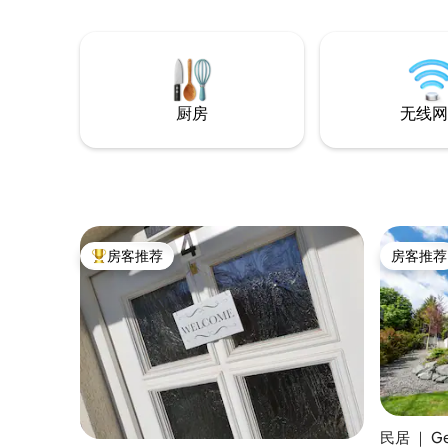
静，又可以探索美丽的城市——埃尔福
特、魏玛、耶拿。保持好奇心。 更多信息
请访问Hofruhe.de
厨房
无线网
房客推荐
房客推荐
热门「房客推荐」
房客推荐
民居 ｜ Ge