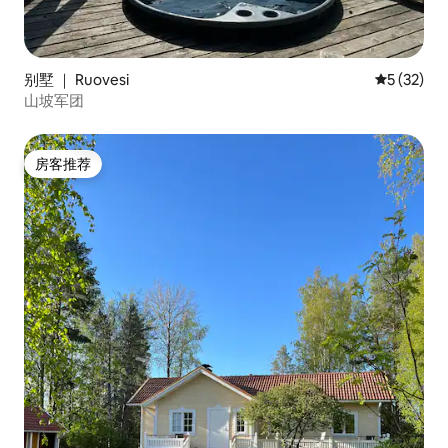
别墅 ｜ Ruovesi
平均评分 5
5 (32)
山坡军团
房客推荐
房客推荐