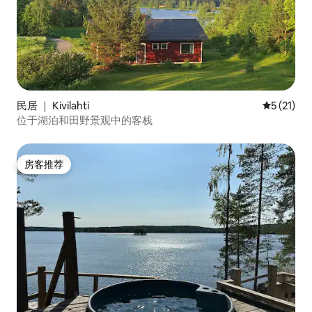
民居 ｜ Kivilahti
平均评分 5
5 (21)
位于湖泊和田野景观中的客栈
房客推荐
房客推荐