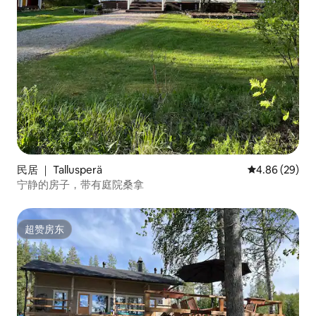
民居 ｜ Tallusperä
平均评分 4.86
4.86 (29)
宁静的房子，带有庭院桑拿
超赞房东
超赞房东