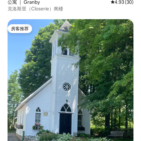
公寓 ｜ Granby
平均评分 4.93
4.93 (30)
克洛斯里（Closerie）阁楼
房客推荐
房客推荐