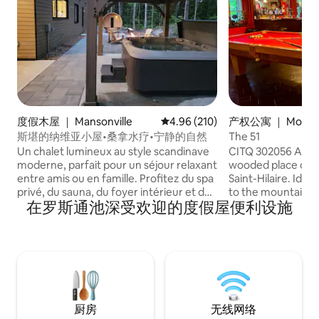
度假木屋 ｜ Mansonville
平均评分 4.96 分（满分 5 分），共
4.96 (210)
产权公寓 ｜ Mont-Sa
ire
斯堪的纳维亚小屋•桑拿水疗•宁静的自然
The 51
Un chalet lumineux au style scandinave
CITQ 302056 A very peaceful and
moderne, parfait pour un séjour relaxant
wooded place on 
entre amis ou en famille. Profitez du spa
Saint-Hilaire. Idea
privé, du sauna, du foyer intérieur et de
to the mountain j
在罗斯通池深受欢迎的度假屋便利设施
la douche extérieure 4 saisons,
your door. 45 mi
entourée par la forêt. À environ 20
Montreal and 2 k
minutes d’Owl’s Head et de Jay Peak,
Mont-Saint-Hilaire. Housing area: 7
c’est l’endroit idéal pour le ski, le plein air
square feet ( 70 s
et la détente.
厨房
无线网络