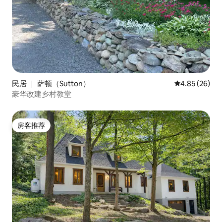
民居 ｜ 萨顿（Sutton）
平均评分 4.85
4.85 (26)
豪华改建乡村教堂
房客推荐
房客推荐