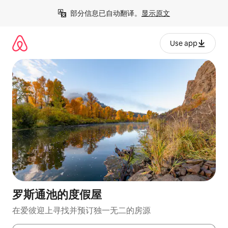
跳
部分信息已自动翻译。
显示原文
至
内
容
Use app
罗斯通池的度假屋
在爱彼迎上寻找并预订独一无二的房源