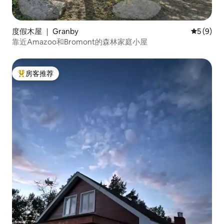
度假木屋 ｜ Granby
平均评分 
5 (9)
靠近Amazoo和Bromont的森林家庭小屋
房客推荐
热门「房客推荐」