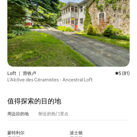
Loft ｜ 滑铁卢
平均评分 5
5 (81)
L'Alcôve des Céramistes - Ancestral Loft
值得探索的目的地
周边目的地
附近的热门景点
蒙特利尔
波士顿