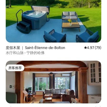
度假木屋 ｜ Saint-Étienne-de-Bolton
平均评分 4.97
4.97 (79)
水疗和山脉 - 宁静的哈佛
房客推荐
房客推荐