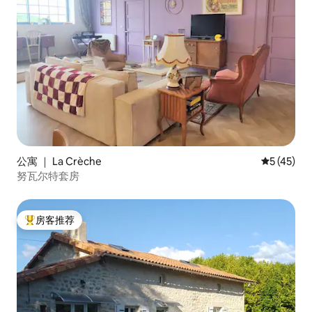
公寓 ｜ La Crèche
平均评分 5
5 (45)
努瓦尔特套房
房客推荐
热门「房客推荐」