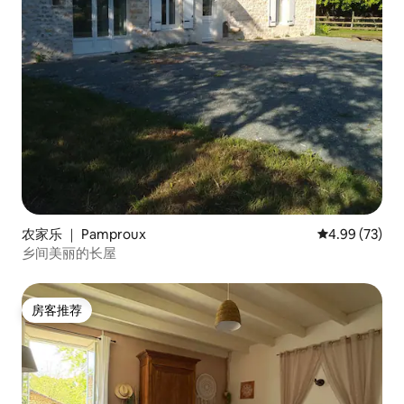
农家乐 ｜ Pamproux
平均评分 4.99
4.99 (73)
乡间美丽的长屋
房客推荐
房客推荐