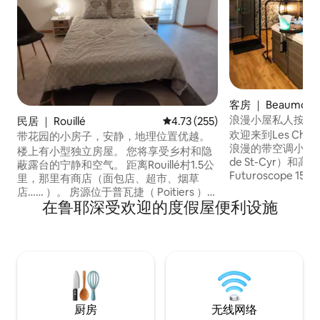
客房 ｜ Beaumont S
r
浪漫小屋私人按摩浴缸F
民居 ｜ Rouillé
平均评分 4.73 分（满分 5 分），共
4.73 (255)
钟
欢迎来到Les Char
带花园的小房子，安静，地理位置优越。
浪漫的带空调小屋，
楼上有小型独立房屋。 您将享受乡村和隐
de St-Cyr）
蔽露台的宁静和空气。 距离Rouillé村1.5公
Futuroscope 
里，那里有商店（面包店、超市、烟草
缸、双人沙发、大
店…… ）。 房源位于普瓦捷（ Poitiers ）
Netflix、Pri
在鲁耶深受欢迎的度假屋便利设施
（ 30分钟车程）和Niort （ 30分钟车程）
的舒适空间，旨在
之间。 Futuescope距离40分钟，距离大
官体验，非常适合
西洋海岸1小时15分钟。 6公里外是
用。 可选：按摩、餐饮和浪漫体验。 远离
Venours的CFPPA培训中心。 Etang de
日常生活的浪漫度
Creeeul以钓鱼而闻名，距离2公里。 提供
光。
床伞和儿童椅。 我们会说英语：英语
厨房
无线网络