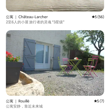
公寓 ｜ Château-Larcher
平均评分 5
5 (56)
2至6人的小屋 旅行者的灵魂 “3星级”
公寓 ｜ Rouillé
平均评分 
5 (7)
公寓安静，靠近未来城