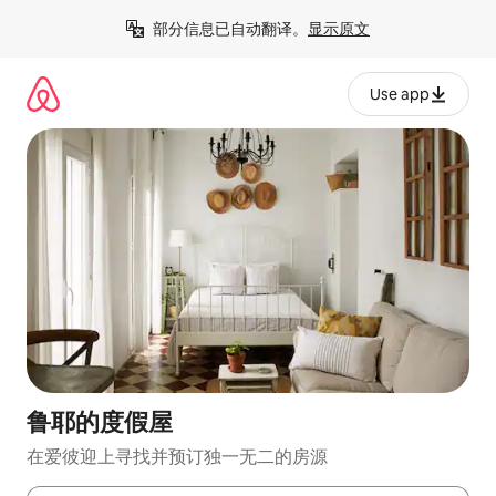
跳
部分信息已自动翻译。
显示原文
至
内
容
Use app
鲁耶的度假屋
在爱彼迎上寻找并预订独一无二的房源