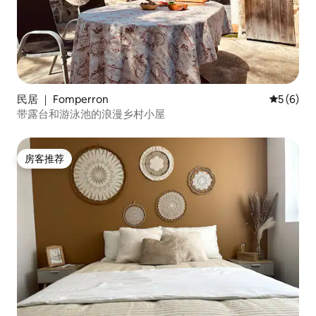
民居 ｜ Fomperron
平均评分 
5 (6)
带露台和游泳池的浪漫乡村小屋
房客推荐
房客推荐