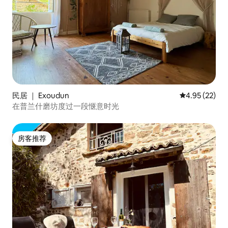
民居 ｜ Exoudun
平均评分 4.9
4.95 (22)
在普兰什磨坊度过一段惬意时光
房客推荐
房客推荐