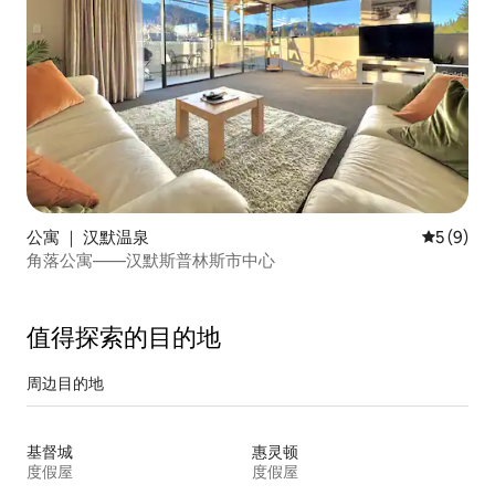
公寓 ｜ 汉默温泉
平均评分 
5 (9)
角落公寓——汉默斯普林斯市中心
值得探索的目的地
周边目的地
基督城
惠灵顿
度假屋
度假屋