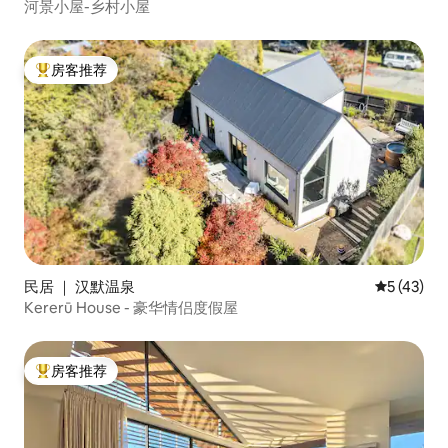
河景小屋-乡村小屋
房客推荐
热门「房客推荐」
民居 ｜ 汉默温泉
平均评分 5
5 (43)
Kererū House - 豪华情侣度假屋
房客推荐
热门「房客推荐」