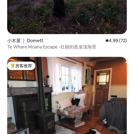
小木屋 ｜ Domett
平均评分 4.99
4.99 (72)
Te Whare Moana Escape -壮丽的悬崖顶海景
房客推荐
热门「房客推荐」