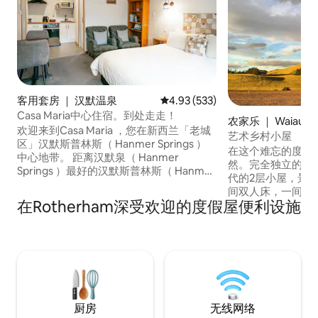
客用套房 ｜ 汉默温泉
平均评分 4.93 分（满分 5 分），共
4.93 (533)
Casa Maria中心住宿。到处走走！
农家乐 ｜ Waiau
欢迎来到Casa Maria ，您在新西兰「老城
艺术乡村小屋
区」汉默斯普林斯（ Hanmer Springs ）
在这个难忘的度假
中心地带。 距离汉默泉（ Hanmer
然。完全独立的小瑰宝。 这是
Springs ）最好的汉默斯普林斯（ Hanmer
代的2层小屋，景
Springs ）仅一步之遥；温泉泳池和水疗中
间双人床，一间2
心、森林漫步和山地自行车道、顶级餐厅
在Rotherham深受欢迎的度假屋便利设施
房。位于北坎特伯雷
和咖啡馆、零售购物等！ 非街边停车位。
Canterbury）乡村
独立入口和带红外桑拿的私人花园。 设备
斯普林斯（Hanmer
齐全的小厨房和卫生间。 无线网络和带
离凯库拉（Kaiko
NETFLIX的智能电视以及空调。 祝您入住
宝地位于阿尔卑斯太
愉快！
离Waiau村5公里，
厨房
无线网络