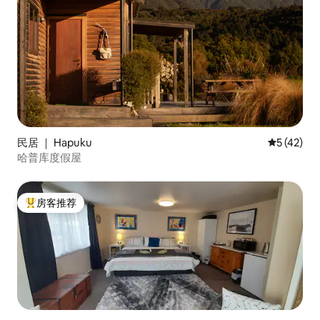
民居 ｜ Hapuku
平均评分 5
5 (42)
哈普库度假屋
房客推荐
热门「房客推荐」