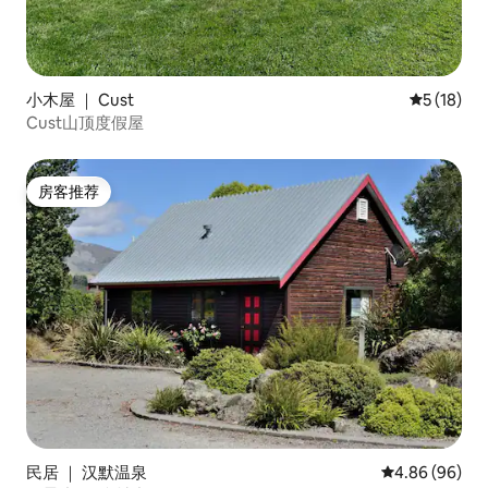
小木屋 ｜ Cust
平均评分 5
5 (18)
Cust山顶度假屋
房客推荐
房客推荐
民居 ｜ 汉默温泉
平均评分 4.86
4.86 (96)