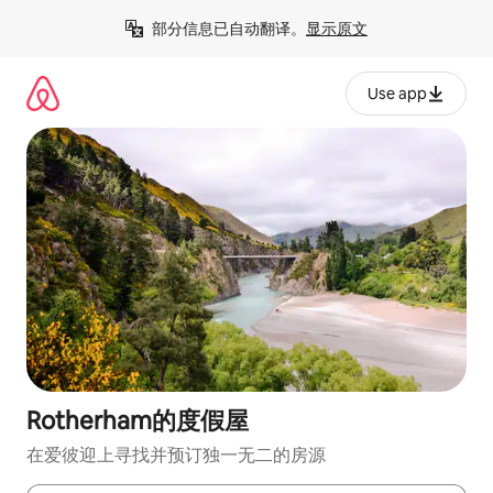
跳
部分信息已自动翻译。
显示原文
至
内
容
Use app
Rotherham的度假屋
在爱彼迎上寻找并预订独一无二的房源