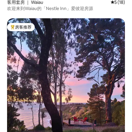
客用套房 ｜ Waiau
平均评分 5
5 (18)
欢迎来到Waiau的「Nestle Inn」爱彼迎房源
房客推荐
热门「房客推荐」