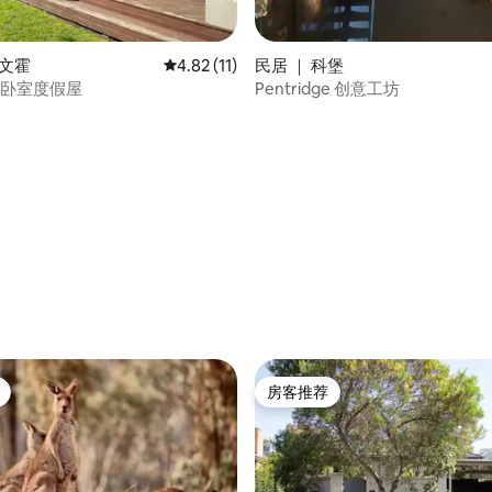
艾文霍
平均评分 4.82 分（满分 5 分），共 11 条评价
4.82 (11)
民居 ｜ 科堡
2卧室度假屋
Pentridge 创意工坊
 5 分），共 9 条评价
房客推荐
房客推荐