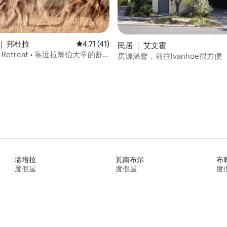
｜ 邦杜拉
平均评分 4.71 分（满分 5 分），共 41 条评价
4.71 (41)
民居 ｜ 艾文霍
o Retreat • 靠近拉筹伯大学的舒
房源温馨，前往Ivanhoe很方便
 5 分），共 16 条评价
堪培拉
瓦南布尔
布
度假屋
度假屋
度