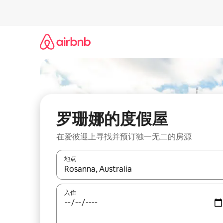
跳
至
内
容
罗珊娜的度假屋
在爱彼迎上寻找并预订独一无二的房源
地点
如有搜索结果，请使用上下方向键查看，或通过点
入住