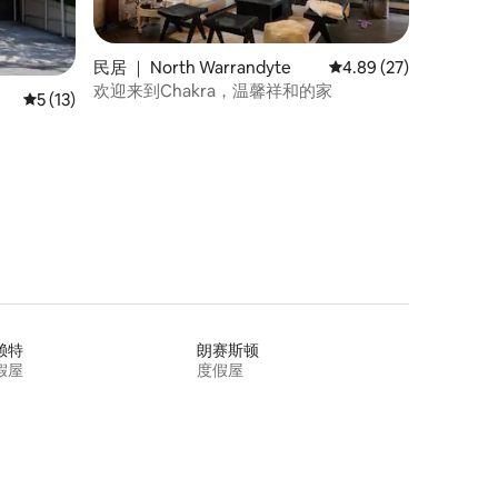
民居 ｜ North Warrandyte
平均评分 4.89 分（满分
4.89 (27)
欢迎来到Chakra，温馨祥和的家
平均评分 5 分（满分 5 分），共 13 条评价
5 (13)
赖特
朗赛斯顿
假屋
度假屋