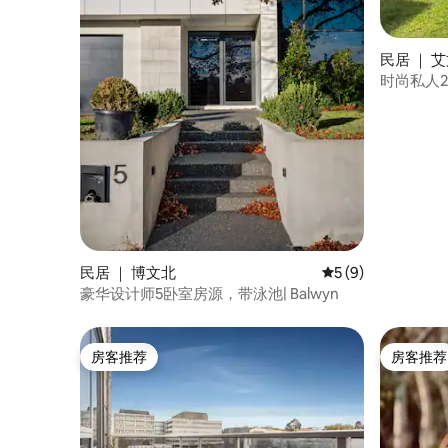
民居 ｜ 
时尚私人
民居 ｜ 博文北
平均评分 5 分（满分
5 (9)
豪华设计师5卧室房源，带泳池| Balwyn
房客推荐
房客推荐
房客推荐
房客推荐