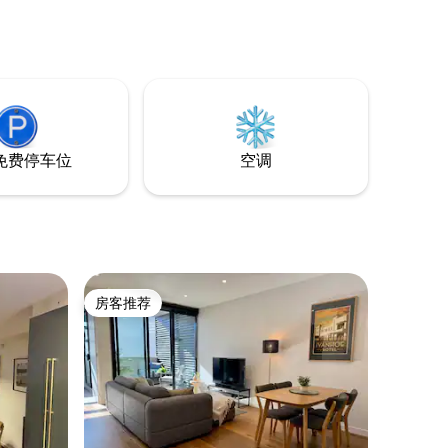
tal）门口，附
具直达中
。 不适合幼儿入住。
免费停车位
空调
房客推荐
房客推荐