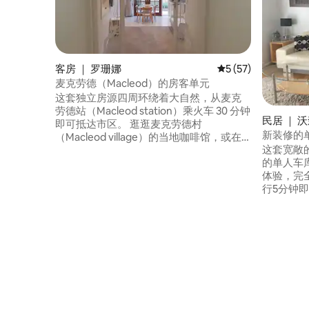
客房 ｜ 罗珊娜
平均评分 5 分（满分 
5 (57)
麦克劳德（Macleod）的房客单元
这套独立房源四周环绕着大自然，从麦克
劳德站（Macleod station）乘火车 30 分钟
民居 ｜ 
即可抵达市区。 逛逛麦克劳德村
新装修的
（Macleod village）的当地咖啡馆，或在
这套宽敞
美丽的罗珊娜公园（Rosanna parklands）
的单人车
里散步。 步行十分钟即可抵达麦克劳德
体验，完全
（Macleod）站，距离拉特罗布大学
行5分钟
（Latrobe University）和海德堡医疗区
共汽车、图书
（Heidelberg Medical Precinct）仅几分钟
陆军军营
路程。 房间敞亮透气，配有通往庭院的法
广场（ Gre
式门。 毗邻主屋，有单独的入口、院子和
Hoyts ）和
停车位。 不适合婴幼儿或儿童入住。
钟即可抵达北
Latrob
公园、War