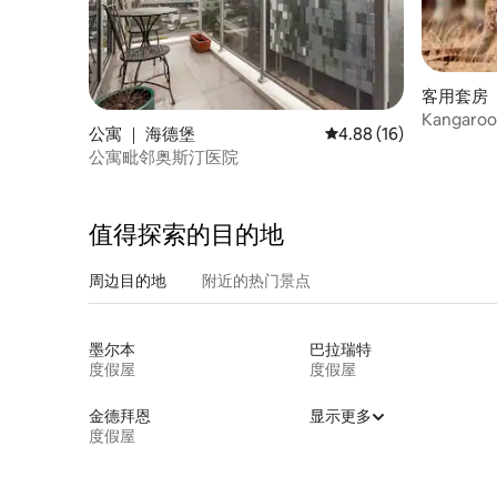
客用套房 
Kangaro
公寓 ｜ 海德堡
平均评分 4.88 分（满分
4.88 (16)
适住宿
公寓毗邻奥斯汀医院
值得探索的目的地
周边目的地
附近的热门景点
墨尔本
巴拉瑞特
度假屋
度假屋
金德拜恩
显示更多
度假屋