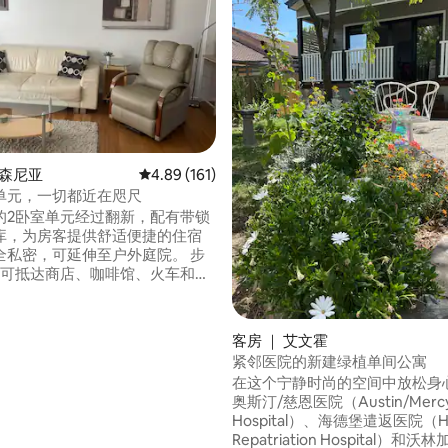
5 分），共 57 条评价
沃森尼亚
平均评分 4.89 分（满分 5 分），共 161 条评价
4.89 (161)
单元，一切都近在咫尺
的2卧室单元经过翻新，配有带锁
库，为房客提供舒适便捷的住宿
私密，可延伸至户外庭院。 步
即可抵达商店、咖啡馆、火车和公
馆、Watsonia RSL和辛普森
。开车2分钟即可抵达格林斯伯勒
ensborough Plaza ）、霍茨（
客房 ｜ 艾文霍
水印（ Watermark ） 开车5分
紧邻医院的新建绿植单间公寓
国购物中心和Uni Hill DFO、
在这个宁静时尚的空间中放松身心。
e和RMIT大学、奥斯汀、Mercy、北
奥斯汀/慈恩医院（Austin/Merc
ringal和Repat医院。
Hospital）、海德堡遣返医院（Hei
Repatriation Hospital）和