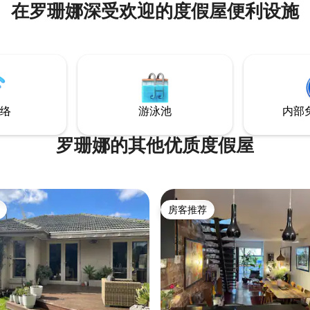
在罗珊娜深受欢迎的度假屋便利设施
院（Warringal Private Hospi
近有咖啡馆，可乘坐公共交通工
央商务区。 步行片刻即可抵达 Ivanhoe 和
Heidelberg 火车站。 乘坐直达火车前往市
区需时 25 分钟。 可使用整套单间公寓，包
括安全的院内停车位
络
游泳池
内部
罗珊娜的其他优质度假屋
房客推荐
房客推荐