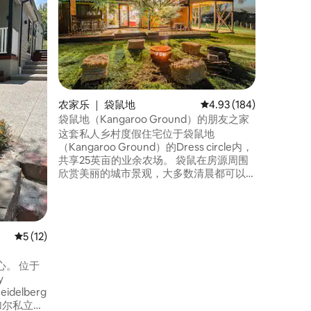
央商务区
海德堡/罗萨
《先驱报
离中央商
街（Fli
这套设备
萨娜仅几
独立的厨
和户外用餐区
农家乐 ｜ 袋鼠地
平均评分 4.93 分（满分 
4.93 (184)
全新电器
袋鼠地（Kangaroo Ground）的朋友之家
Sonos、N
这套私人乡村度假住宅位于袋鼠地
和Amazo
（Kangaroo Ground）的Dress circle内，
共享25英亩的业余农场。 袋鼠在房源周围
欣赏美丽的城市景观，大多数清晨都可以
参观。 我们的围场是马的家，我们的道路
欢迎骑自行车的人。 距离美丽的Fondatas
餐厅仅2公里，距离墨尔本中央商务区仅40
分钟车程，距离前往亚拉谷（ Yarra Valley
平均评分 5 分（满分 5 分），共 12 条评价
5 (12)
）的入口处仅40分钟车程，这是一座宏伟
的酒庄，每个人都能找到适合自己的休闲
 位于
逛场所。 @ casa.diamici在Insta上
y
delberg
沃林加尔私立医