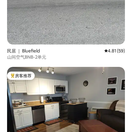
民居 ｜ Bluefield
平均评分 4.8
4.81 (59)
山间空气BNB-2单元
房客推荐
热门「房客推荐」