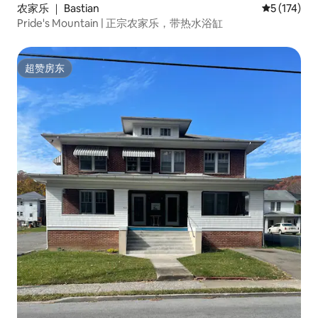
农家乐 ｜ Bastian
平均评分 5 
5 (174)
Pride's Mountain | 正宗农家乐，带热水浴缸
超赞房东
超赞房东