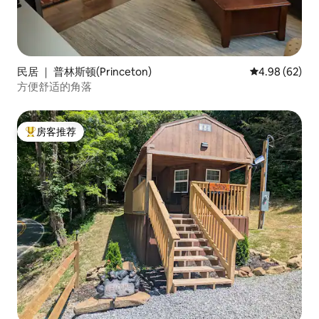
民居 ｜ 普林斯顿(Princeton)
平均评分 4.98
4.98 (62)
方便舒适的角落
房客推荐
热门「房客推荐」