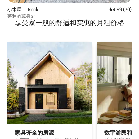
小木屋 ｜ Rock
平均评分 4.99
4.99 (70)
莱利的藏身处
享受家一般的舒适和实惠的月租价格
家具齐全的房源
数字游民和旅