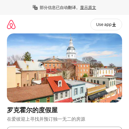
跳
部分信息已自动翻译。
显示原文
至
内
容
Use app
罗克霍尔的度假屋
在爱彼迎上寻找并预订独一无二的房源