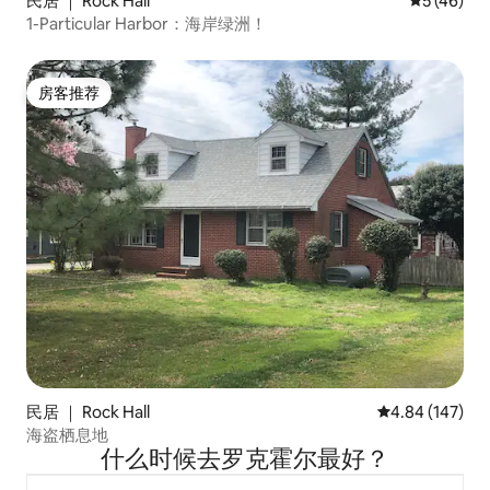
民居 ｜ Rock Hall
平均评分 5
5 (46)
1-Particular Harbor：海岸绿洲！
房客推荐
房客推荐
民居 ｜ Rock Hall
平均评分 4.84
4.84 (147)
海盗栖息地
什么时候去罗克霍尔最好？