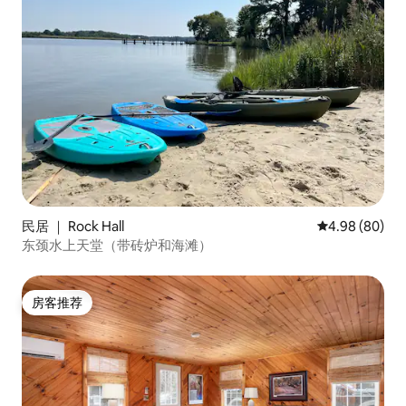
民居 ｜ Rock Hall
平均评分 4.98
4.98 (80)
东颈水上天堂（带砖炉和海滩）
房客推荐
房客推荐