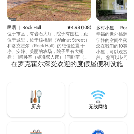
民居 ｜ Rock Hall
平均评分 4.98 分（满分 5 分），共
4.98 (108)
乡村小屋 ｜ Rock Ha
位于市区，有岩石大厅，院子有围栏，距
幸福的世外桃源 @thebl
离水边1个街区
位于城里，位于核桃街（Walnut Street）
宁静的空间坐落在
和洛克霍尔（Rock Hall）的绝佳位置 干
您在我们的10英
净、安静、美丽的农场，院子里有大栅
小屋，可以观赏日
栏！ 1间卧室（标准双人床） 1间卧室（标
然。 您可以从可爱的前廊看到鹿、兔子、
在罗克霍尔深受欢迎的度假屋便利设施
准双人床） 阳光房（双人）日间休息床 距
青蛙、乌龟、鸟等！ 作为一名护士，
离切萨皮克湾仅1个街区。非常适合周末度
以保证我们的房源
假或长期住宿。装修精美的2卧1卫牧场房
清洁和消毒，并定期使用臭
源。距离码头、餐厅、公共登陆点和洛克
上查看我们的更多
霍尔港只有一个街区。距离Ferry Park海滩
theblissfulretrea
只有三个街区。步行或骑自行车即可抵达
theblissfulretreat
美丽而安全的主街（1.5英里）
厨房
无线网络