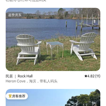
超赞房东
超赞房东
民居 ｜ Rock Hall
平均评分 4.8
4.82 (11)
Heron Cove，海滨，带私人码头
房客推荐
热门「房客推荐」