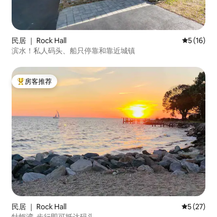
民居 ｜ Rock Hall
平均评分 5
5 (16)
滨水！私人码头、船只停靠和靠近城镇
房客推荐
热门「房客推荐」
民居 ｜ Rock Hall
平均评分 5
5 (27)
牡蛎湾-步行即可抵达码头