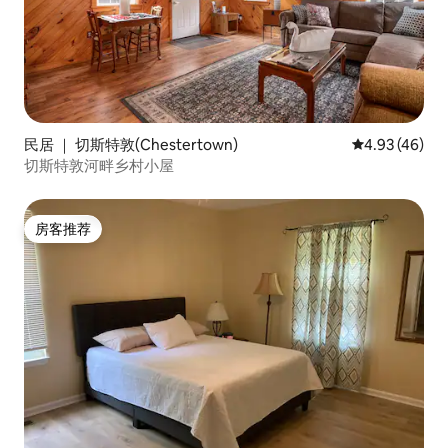
民居 ｜ 切斯特敦(Chestertown)
平均评分 4.9
4.93 (46)
切斯特敦河畔乡村小屋
房客推荐
房客推荐