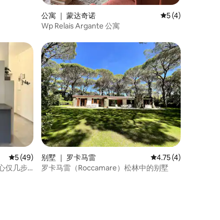
公寓 ｜ 蒙达奇诺
平均评分 5 分（满
5 (4)
Wp Relais Argante 公寓
平均评分 5 分（满分 5 分），共 49 条评价
5 (49)
别墅 ｜ 罗卡马雷
平均评分 4.75 分（满
4.75 (4)
中心仅几步
罗卡马雷（Roccamare）松林中的别墅