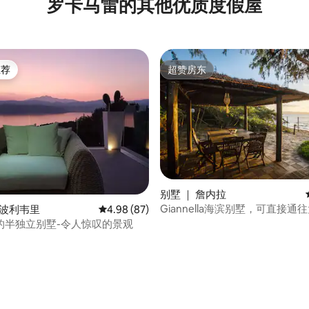
罗卡马雷的其他优质度假屋
推荐
超赞房东
客推荐」
超赞房东
分 5 分），共 3 条评价
别墅 ｜ 詹内拉
Giannella海滨别墅，可直接通
卡波利韦里
平均评分 4.98 分（满分 5 分），共 87 条评价
4.98 (87)
的半独立别墅-令人惊叹的景观