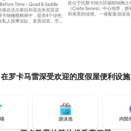
处位于托斯卡纳大区锡耶纳陶土
Before Time – Quad & Saddle
（Crete Senesi）中心地带，
ats坐落在沃尔泰拉和圣吉米尼亚诺
和美景的绿洲。 一座配备游泳池，可以俯
斯卡纳橄榄树林中，提供4个绿色
瞰锡耶纳陶土地貌的住宅。非常
有私人按摩浴缸、套房浴室、空
或家庭度假放松。 地理位置优越，非常适
络。 每天早上在Cupola休息室
合探索周边地区。您可以在托斯
赏壮丽的景色。 在您入住期
徒步旅行，参观特色中世纪村庄
以体验骑马穿越风景优美的小
味的当地葡萄酒，沉浸在这个迷
摩托车之旅，探索隐藏的托斯卡
文化和历史中。
星空下放松身心。
在罗卡马雷深受欢迎的度假屋便利设施
络
游泳池
内部