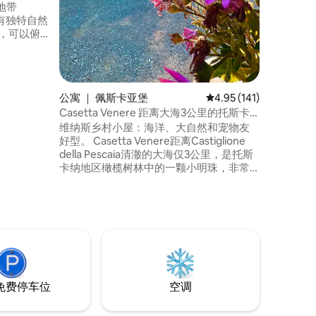
地带
拥有独特自然
适合情侣
卡纳乡村
，品尝美
公寓 ｜ 佩斯卡亚堡
平均评分 4.95 分（满分
4.95 (141)
人地区的
Casetta Venere 距离大海3公里的托斯卡
纳休闲地
维纳斯乡村小屋：海洋、大自然和宠物友
好型。 Casetta Venere距离Castiglione
della Pescaia清澈的大海仅3公里，是托斯
卡纳地区橄榄树林中的一颗小明珠，非常
适合情侣、家庭和携带动物的旅行者入
住。 房源提供精心布置的空间、美丽的私
人花园和温馨的氛围。 我们恭候您的到
来，在大自然中享受慢节奏、真实和美好
的住宿体验。
免费停车位
空调