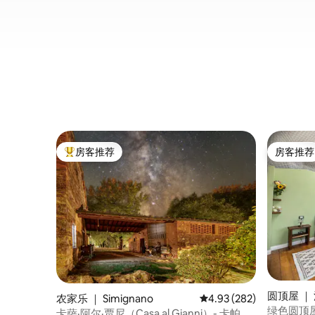
房客推荐
房客推荐
热门「房客推荐」
房客推荐
圆顶屋 ｜ 
农家乐 ｜ Simignano
平均评分 4.93 分（满分 
4.93 (282)
a）
绿色圆顶屋@T
卡萨·阿尔·贾尼（Casa al Gianni）- 卡帕纳