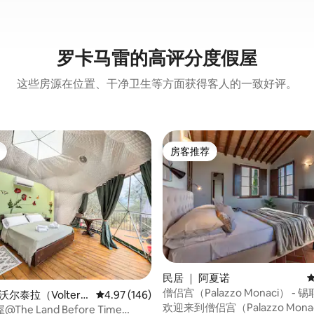
罗卡马雷的高评分度假屋
这些房源在位置、干净卫生等方面获得客人的一致好评。
房客推荐
房客推荐
民居 ｜ 阿夏诺
僧侣宫（Palazzo Monaci） -
沃尔泰拉（Volterr
平均评分 4.97 分（满分 5 分），共 146 条评价
4.97 (146)
5 分），共 282 条评价
中的游泳池
欢迎来到僧侣宫（Palazzo Mon
he Land Before Time