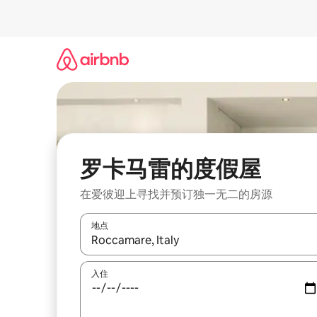
跳
至
内
容
罗卡马雷的度假屋
在爱彼迎上寻找并预订独一无二的房源
地点
如有搜索结果，请使用上下方向键查看，或通过点
入住