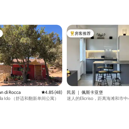
房客推荐
热门「房客推荐」
n di Rocca
平均评分 4.85 分（满分 5 分），共 48 条评价
4.85 (48)
民居 ｜ 佩斯卡亚堡
a da Ido （舒适和翻新单间公寓）
迷人的Elicriso，距离海滩和市
之遥