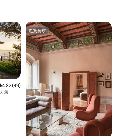
超赞房东
超赞房东
平均评分 4.82 分（满分 5 分），共 99 条评价
4.82 (99)
往大海