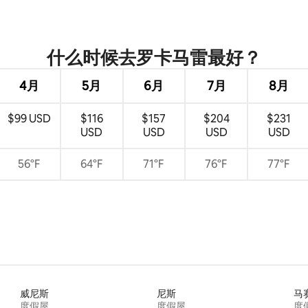
5 分），共 29 条评价
什么时候去罗卡马雷最好？
4月
5月
6月
7月
8月
$99 USD
$116
$157
$204
$231
USD
USD
USD
USD
56°F
64°F
71°F
76°F
77°F
威尼斯
尼斯
马
度假屋
度假屋
度