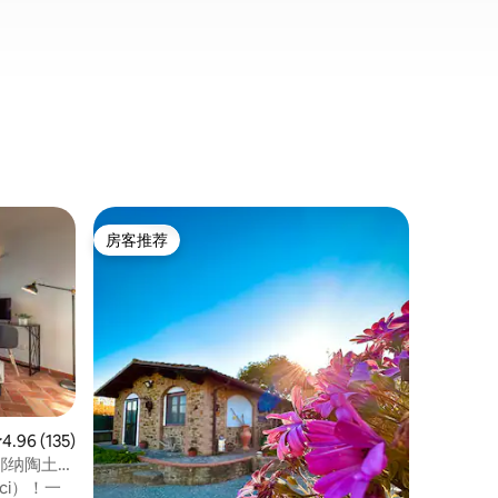
民居 ｜ 
房客推荐
房客推
房客推荐
房客推
离海不远的
“如果您
Ariam
体验马雷
奥内德拉
路程，那
——距离
内德拉佩
力：从海
平均评分 4.96 分（满分 5 分），共 135 条评价
4.96 (135)
该地区的
 锡耶纳陶土地
aci）！一