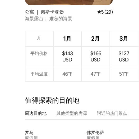
公寓 ｜ 佩斯卡亚堡
平均评分 5 分（满分 
5 (29)
海景露台， 难忘的海景
月
1月
2月
3月
$143
$166
$127
平均价格
USD
USD
USD
46°F
47°F
51°F
平均温度
值得探索的目的地
周边目的地
其他类型的房源
附近的热门景点
罗马
佛罗伦萨
度假屋
度假屋