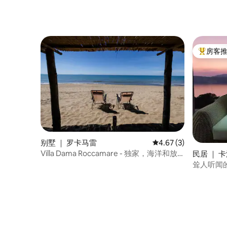
房客
热门「房
别墅 ｜ 罗卡马雷
平均评分 4.67 分（满
4.67 (3)
Villa Dama Roccamare - 独家，海洋和放
民居 ｜ 
松
耸人听闻