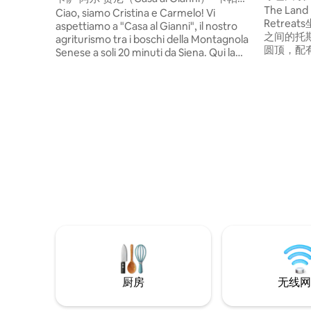
Retreats
The Land 
（Capanna）
Ciao, siamo Cristina e Carmelo! Vi
Retre
aspettiamo a "Casa al Gianni", il nostro
之间的托
agriturismo tra i boschi della Montagnola
圆顶，配
Senese a soli 20 minuti da Siena. Qui la
调和无线网
vita rallenta: Solo il profumo della terra, il
享用早餐，欣
canto degli uccelli e la simpatia dei nostri
间，您可
animali. È un invito a riscoprire la bellezza
径，四轮
delle piccole cose, immersi nel verde
纳，或在
della Toscana più vera. Non è solo una
vacanza, è un ritorno alle origini. Questo
angolo di pace vi resterà nell'anima. Vi
aspettiamo!
厨房
无线网