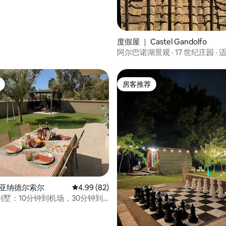
度假屋 ｜ Castel Gandolfo
阿尔巴诺湖景观 · 17 世纪庄园 ·
住
房客推荐
房客推荐
皮亚纳德尔索尔
平均评分 4.99 分（满分 5 分），共 82 条评价
4.99 (82)
墅：10分钟到机场，30分钟到