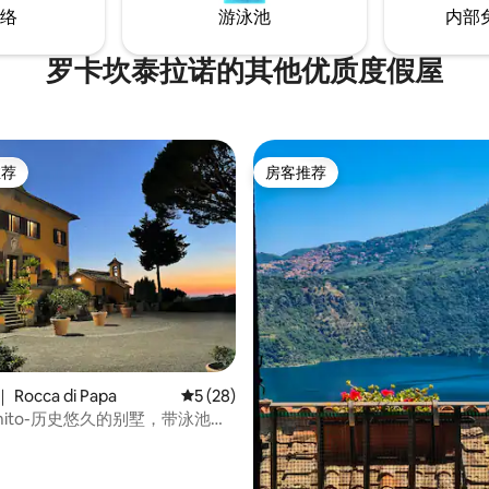
络
游泳池
内部
罗卡坎泰拉诺的其他优质度假屋
推荐
房客推荐
客推荐」
房客推荐
 5 分），共 11 条评价
Rocca di Papa
平均评分 5 分（满分 5 分），共 28 条评价
5 (28)
Romito-历史悠久的别墅，带泳池和