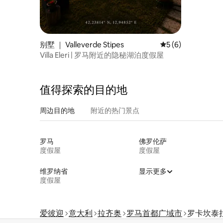
别墅 ｜ Valleverde Stipes
平均评分 5 分（满分
5 (6)
Villa Eleri | 罗马附近的隐秘湖泊度假屋
值得探索的目的地
周边目的地
附近的热门景点
罗马
佛罗伦萨
度假屋
度假屋
维罗纳省
显示更多
度假屋
爱彼迎
意大利
拉齐奥
罗马首都广域市
罗卡坎泰