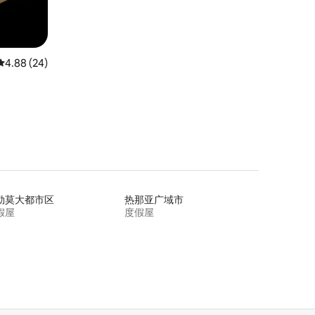
平均评分 4.88 分（满分 5 分），共 24 条评价
4.88 (24)
勒莫大都市区
热那亚广域市
假屋
度假屋