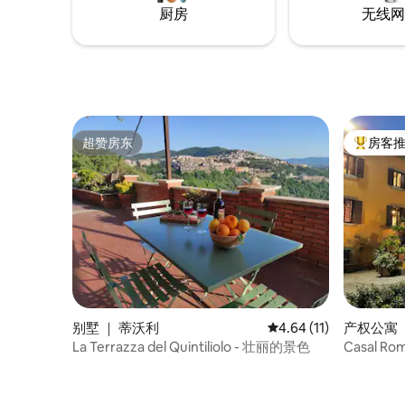
厨房
无线网
超赞房东
房客
超赞房东
热门「房
别墅 ｜ 蒂沃利
平均评分 4.64 分（满分
4.64 (11)
产权公寓 ｜ 
La Terrazza del Quintiliolo - 壮丽的景色
Casal 
花园