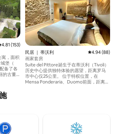
如果此房
刚开放了
仅几步之遥。 这间迷人的
Borg
离最近的
适合冬季
污染的中
10分钟
平均评分 4.81 分（满分 5 分），共 153 条评价
4.81 (153)
离最近的滑
民居 ｜ 蒂沃利
平均评分 4.94 分（满分
4.94 (88)
互联网和
人公寓，面积
画家套房
卡城堡（
Suite del Pittore诞生于在蒂沃利（Tivoli）
 公寓配备了各
历史中心提供独特体验的愿望，距离罗马
丽的古董
市中心仅25公里。 位于特权位置，在
双人床的
Mensa Ponderaria、Duomo前面，距离
、免费无
Villa d 'Este仅几步之遥，是那些寻找历
炉、电烤
史、艺术和现代舒适的人的迷人度假胜
施
具、两间
地。 该建筑经过精心翻修，采用了当地典
品和毛
型的材料，保留了真实性，并加强了与当
地千年文化的联系。