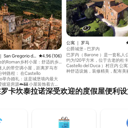
公寓 ｜ 罗马
公爵城堡 - 巴罗内
5 分），共 40 条评价
巴罗内（ Barone ）是一套私
San Gregorio da
平均评分 4.96 分（满分 5 分），共 106 条评价
4.96 (106)
约为120平方米，位于古老的杜
stle的Roman乡村小屋：舒适的乡
Castello del Duca ）村庄内
迷人的带空调小屋，距离罗马市
种舒适设施，装修精美，配有美
： 在Castello
陶土地板、带双人床的卧室、带
accio举办婚礼：这是城堡墙内最大
夹层、带冷热变频器模式的空调
源☁️🏰 小屋装饰着古
线网络、43英寸智能电视、电磁
在罗卡坎泰拉诺深受欢迎的度假屋便利设
恒的优雅与舒适的床、智能电
箱、洗衣机、洗碗机、碗碟和餐
resso等舒适设施融为一体🤓 无
带淋浴和浴缸的卫生间、床上用
INK + 空调 📡 漫步村庄，
巾、ha...
馆用餐，享受免费停车 欢迎您
咨询有关用餐、当地向导和其他
荐！