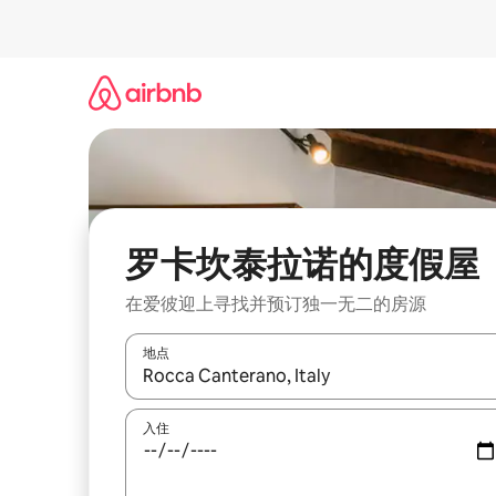
跳
至
内
容
罗卡坎泰拉诺的度假屋
在爱彼迎上寻找并预订独一无二的房源
地点
如有搜索结果，请使用上下方向键查看，或通过点
入住