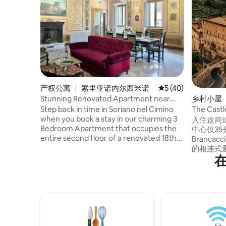
产权公寓 ｜ 索里亚诺内尔西米诺
平均评分 5 分（满分 
5 (40)
Stunning Renovated Apartment near
乡村小屋 ｜ 
Castello Orsini
Sassola
Step back in time in Soriano nel Cimino
The Ca
when you book a stay in our charming 3
村度假屋
入住这间
Bedroom Apartment that occupies the
中心仅35分钟路程
entire second floor of a renovated 18th
Branc
Century building! Pack your bags and
的相连式爱彼迎房
enjoy a relaxing stay in this historical
董，将永
town, located among the Cimini
视、Nesp
Mountains in central Italy, providing
线网络：STARL
access to many major attractions and
在当地咖啡
cities!
随时向我
方面的推