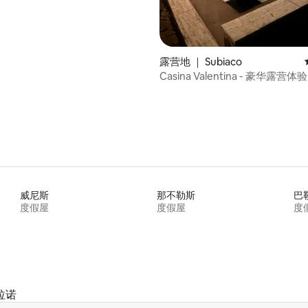
 5 分），共 6 条评价
露营地 ｜ Subiaco
Casina Valentina - 豪华露营体验
威尼斯
那不勒斯
巴
度假屋
度假屋
度
拉诺