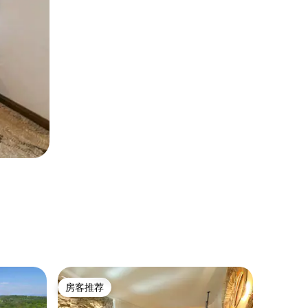
度假屋 ｜ S
房客推荐
房客推
房客推荐
房客推
assola
罗马度假