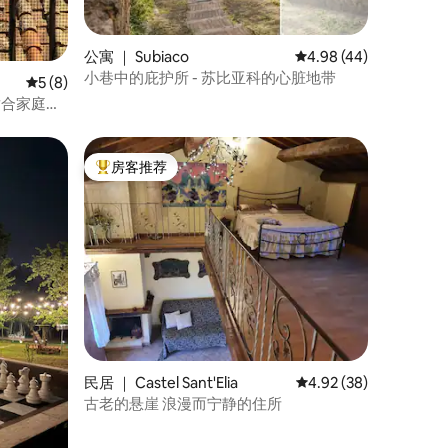
公寓 ｜ Subiaco
平均评分 4.98 分（满分
4.98 (44)
小巷中的庇护所 - 苏比亚科的心脏地带
平均评分 5 分（满分 5 分），共 8 条评价
5 (8)
 适合家庭入
房客推荐
热门「房客推荐」
民居 ｜ Castel Sant'Elia
平均评分 4.92 分（满分
4.92 (38)
古老的悬崖 浪漫而宁静的住所