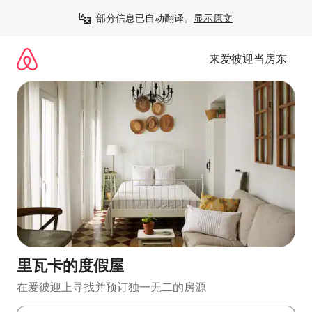
跳
部分信息已自动翻译。
显示原文
至
内
容
来爱彼迎当房东
里瓦卡的度假屋
在爱彼迎上寻找并预订独一无二的房源