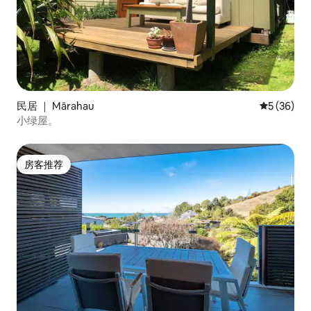
民居 ｜ Mārahau
平均评分 5
5 (36)
小绿屋。
房客推荐
房客推荐