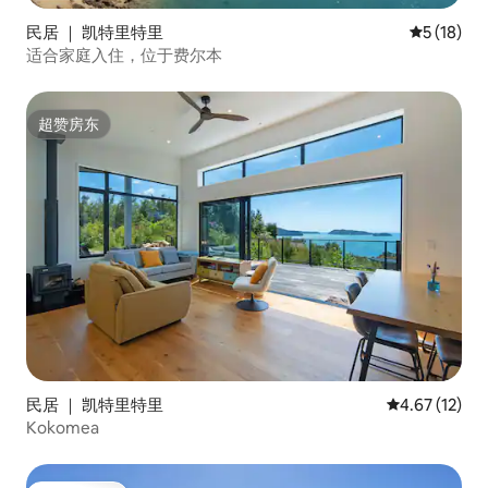
民居 ｜ 凯特里特里
平均评分 5
5 (18)
适合家庭入住，位于费尔本
超赞房东
超赞房东
民居 ｜ 凯特里特里
平均评分 4.6
4.67 (12)
Kokomea