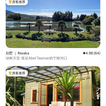
房客推荐
热门「房客推荐」
别墅 ｜ Riwaka
平均评分 4.98
4.98 (64)
绿树天堂-靠近Abel Tasman的宁静河口
房客推荐
热门「房客推荐」