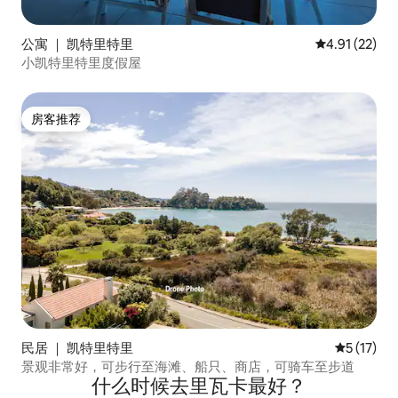
公寓 ｜ 凯特里特里
平均评分 4.9
4.91 (22)
小凯特里特里度假屋
房客推荐
房客推荐
民居 ｜ 凯特里特里
平均评分 5
5 (17)
景观非常好，可步行至海滩、船只、商店，可骑车至步道
什么时候去里瓦卡最好？