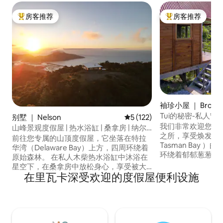
房客推荐
房客推荐
热门「房客推荐」
热门「房客推荐」
袖珍小屋 ｜ Brooklyn
Road/ Motueka
Tui的秘密-私人
别墅 ｜ Nelson
平均评分 5 分（满分 5 分），共
5 (122)
我们非常欢迎您入
山峰景观度假屋 | 热水浴缸 | 桑拿房 | 纳尔
之所，享受焕发活力的时光
逊
前往您专属的山顶度假屋，它坐落在特拉
Tasman Bay 
华湾（Delaware Bay）上方，四周环绕着
环绕着郁郁葱葱的
原始森林。 在私人木柴热水浴缸中沐浴在
鸣和野生动物。 享
星空下，在桑拿房中放松身心，享受被大
个真正放松的私密
在里瓦卡深受欢迎的度假屋便利设施
自然环绕、景色一览无余的悠闲早晨。
时髦的创意厨房、
The Retreat地理位置优越，适合探索纳尔
澡，或在我们舒适
逊·塔斯曼地区和马尔堡葡萄酒产区，专为
时光。 所有这些
浪漫、探险以及彼此重新建立联系和享受
（Motueka）
户外活动而设计。 您可以尽情享受每一次