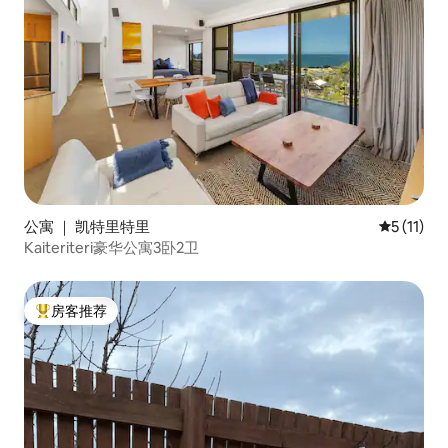
公寓 ｜ 凯特里特里
平均评分 5
5 (11)
Kaiteriteri豪华公寓3卧2卫
房客推荐
热门「房客推荐」