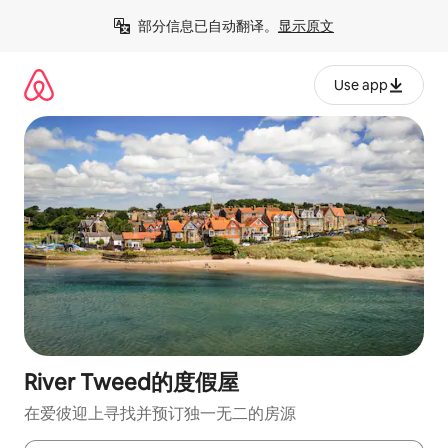
跳
部分信息已自动翻译。
显示原文
至
内
容
Use app
River Tweed的度假屋
在爱彼迎上寻找并预订独一无二的房源