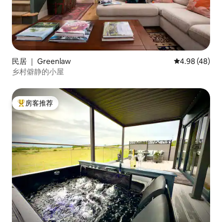
民居 ｜ Greenlaw
平均评分 4.98
4.98 (48)
乡村僻静的小屋
房客推荐
热门「房客推荐」