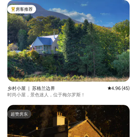
房客推荐
热门「房客推荐」
乡村小屋 ｜ 苏格兰边界
平均评分 4.9
4.96 (45)
时尚小屋，景色迷人，位于梅尔罗斯！
超赞房东
超赞房东