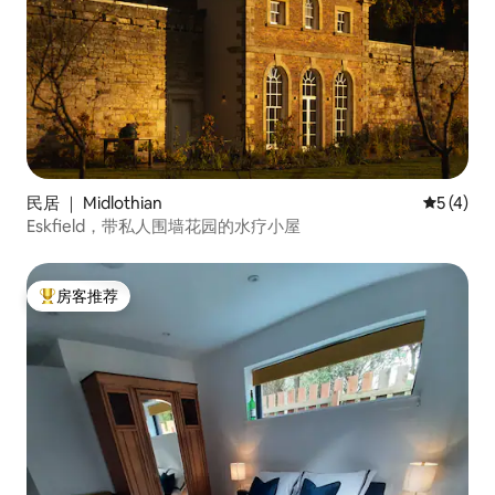
民居 ｜ Midlothian
平均评分 
5 (4)
Eskfield，带私人围墙花园的水疗小屋
房客推荐
热门「房客推荐」