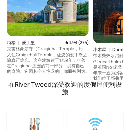
塔楼 ｜ 爱丁堡
平均评分 4.94 分（满分 5 分），共
4.94 (276)
克雷格豪尔寺（Craigiehall Temple，历史
小木屋 ｜ Dumfries 
建筑，建于1759年）
入住Craigiehall Temple，让您的爱丁堡之
oway
带木柴热水浴缸的
旅真正难忘。这座建筑建于1759年，坐落
Glencartholm Far
在Craigiehall庄园的前一部分，拥有自己
是英国No1豪华露
的庭院。它因其令人惊叹的门廊而被列为A
年来一直为房客提
级建筑，门廊上展示着安南代尔第一侯爵
我们位于邓弗里斯和加
的纹章。墙上的牌匾上写着荷拉斯的一句
在River Tweed深受欢迎的度假屋便利设
和加洛韦（ Gall
话：「Dum Iicet in rebus jucundis vive
还经营着羊驼农场（ A
施
beatus」，意思是「在愉快的事物中尽情
人热水浴缸中放松
享受快乐的生活」。我们希望在Temple的
安静的环境将迎接您。 我们有4
住宿能够带来这种体验，并忠实于这一愿
房小屋，配有木柴
景。
侣、家庭和团体预