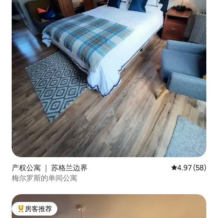
产权公寓 ｜ 苏格兰边界
平均评分 4.97
4.97 (58)
梅尔罗斯的单间公寓
房客推荐
热门「房客推荐」