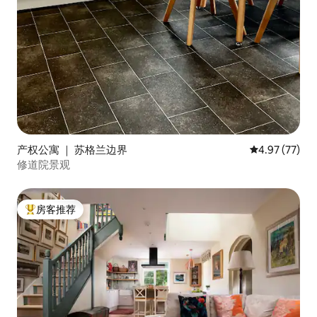
产权公寓 ｜ 苏格兰边界
平均评分 4.9
4.97 (77)
修道院景观
房客推荐
热门「房客推荐」