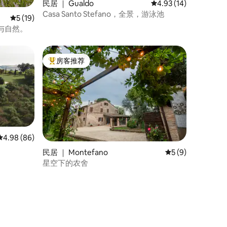
民居 ｜ Gualdo
平均评分 4.93 分（满分
4.93 (14)
Casa Santo Stefano，全景，游泳池
平均评分 5 分（满分 5 分），共 19 条评价
5 (19)
与自然。
房客推荐
热门「房客推荐」
平均评分 4.98 分（满分 5 分），共 86 条评价
4.98 (86)
民居 ｜ Montefano
平均评分 5 分（满
5 (9)
星空下的农舍