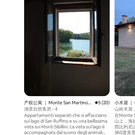
产权公寓 ｜ Monte San Martino
平均评分 5 分（满分 
5 (20)
小木屋 ｜ Ce
(MC)
湖景自然客房 - 4
山岭木屋
Appartamenti separati che si affacciano
在Monte
sul lago di San Ruffino e su una bellissima
山上，海
vista sui Monti Sibillini. La vista sul lago è
西比利尼山脉
accompagnata dal suono degli animali
360度美景。 从这里出发，15