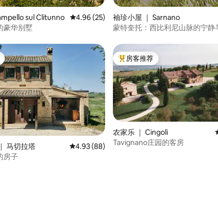
 5 分），共 5 条评价
pello sul Clitunno
平均评分 4.96 分（满分 5 分），共 25 条评价
4.96 (25)
袖珍小屋 ｜ Sarnano
的豪华别墅
蒙特奎托：西比利尼山脉的宁静
房客推荐
热门「房客推荐」
农家乐 ｜ Cingoli
Tavignano庄园的客房
 5 分），共 8 条评价
｜ 马切拉塔
平均评分 4.93 分（满分 5 分），共 88 条评价
4.93 (88)
的房子