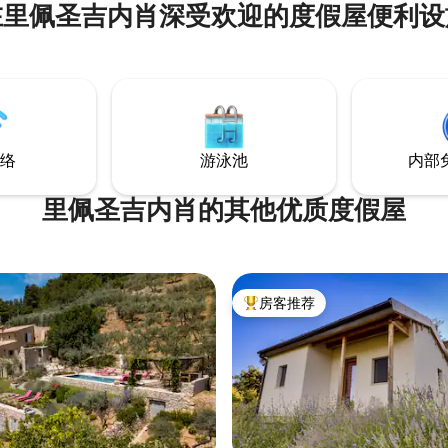
在里佩圣吉内肖深受欢迎的度假屋便利设
（Fabriano），20分钟即可抵
（Frasassi）的美丽洞穴，30分
古比奥（Gubbio），60分钟即
加利亚（Senigallia）或科内罗
 del Conero），20分钟即可抵达
里诺（Camerino）。
络
游泳池
内部
里佩圣吉内肖的其他优质度假屋
房客推荐
热门「房客推荐」