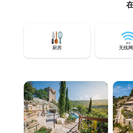
che lo abitano e dalla natura circostante.
法布里亚诺
Il luogo è un'oasi di pace: è adatto per chi
达弗拉萨西
è amante della natura e desidera
钟即可抵达
tranquillità. Sono presenti diverse specie
可抵达塞尼
di uccelli ed è il luogo ideale per chi ama
湾（Baia
fotografare. L'alloggio non è dotato di
公爵城卡梅
cucina ma è presente un piccolo
frigorifero.
厨房
无线网