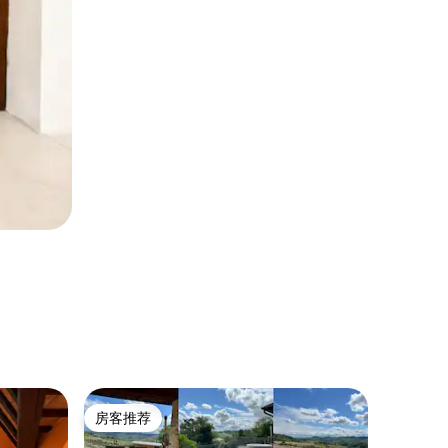
度假木屋 ｜
房客推荐
房客
房客推荐
热门「
Monte