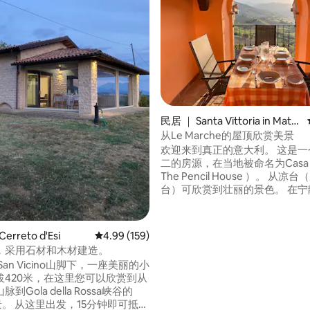
民居 ｜ Santa Vittoria in Mate
nano
从Le Marche的屋顶欣赏美景
欢迎来到真正的意大利。 这是一个独一无
二的房源，在当地被命名为Casa Ma
The Pencil House ）。 从凉
台）可欣赏到壮丽的景色。 在宁静的中世
纪村庄圣维多利亚（ Santa Vitto
令人惊叹的日落，放松、阅读、
餐。 这栋房子位于山顶村庄的顶部，拥有
5 分），共 20 条评价
rreto d'Esi
平均评分 4.99 分（满分 5 分），共 159 条评价
4.99 (159)
180度的大海和山脉全景（均为4
，采用石材和木材建造。
最近修复，设有三间双人卧室、5
 San Vicino山脚下，一座美丽的小
场和200米的商店/面包店/小酒
拔420米，在这里您可以欣赏到从
到Gola della Rossa峡谷的
分钟即可抵达