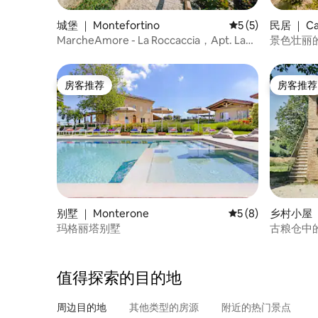
城堡 ｜ Montefortino
平均评分 5 分（满分
5 (5)
民居 ｜ Cam
MarcheAmore - La Roccaccia，Apt. La
景色壮丽
Sibilla
房客推荐
房客推荐
房客推荐
房客推荐
别墅 ｜ Monterone
平均评分 5 分（满分
5 (8)
乡村小屋 
玛格丽塔别墅
古粮仓中
值得探索的目的地
周边目的地
其他类型的房源
附近的热门景点