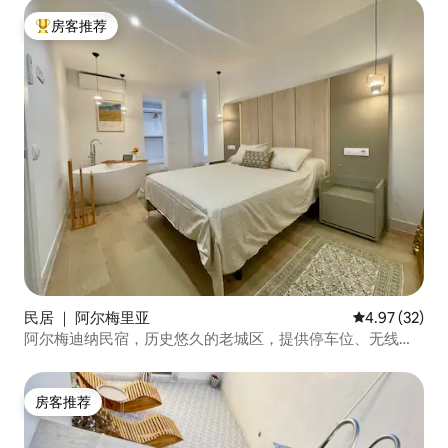
房客推荐
热门「房客推荐」
民居 ｜ 阿尔梅里亚
平均评分 4.9
4.97 (32)
阿尔梅迪纳民宿，历史悠久的老城区，提供停车位、无线网
络和空调
房客推荐
房客推荐