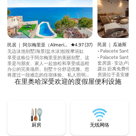
民居 ｜ 瓜迪斯
民居 ｜ 阿尔梅里亚（Almerí
平均评分 4.97 分（满分 5 分），
4.97 (37)
a）
• Palacete Santa
无边泳池别墅|海景|盐水泳池|按摩浴缸
• Palacete Santa
享受这栋位于阿尔梅里亚的美丽别墅。这
套房源 · 安达卢西
里是与朋友、家人一起放松和享受或远程
露台 距离免费停车位 6
办公的完美场所。别墅十分舒适优雅。您
房源位于圣安娜（Sa
将度过一段难忘的住宿体验。 私人照明盐
在里奥哈深受欢迎的度假屋便利设施
地带，距离大教堂
水泳池 I 烧烤 I 休闲露台 I 按摩浴缸 I 私人车
合了安达卢西亚的
库 I 蹦床 I 飞镖板 I 壁炉 I 设施齐全的厨房。
格，空间独特温馨，充满
10分钟到阿尔梅里亚市中心 I 5分钟到帕尔
专为让房客以悠闲
默海滩 I 15分钟到Alcampo购物中心 I 10分
设计，非常适合家
钟到阿瓜杜尔塞港 I 30分钟到阿尔梅里亚
之旅。
机场 I 40分钟到卡沃德加塔自然公园。
厨房
无线网络