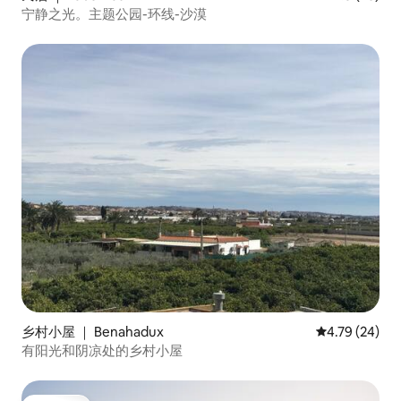
宁静之光。主题公园-环线-沙漠
乡村小屋 ｜ Benahadux
平均评分 4.7
4.79 (24)
有阳光和阴凉处的乡村小屋