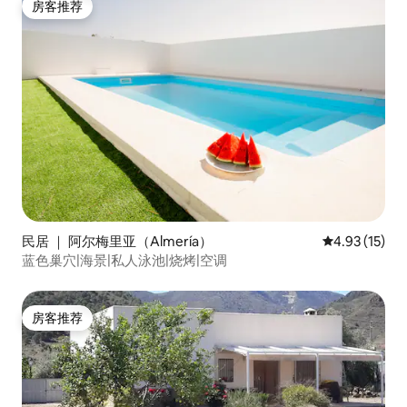
房客推荐
房客推荐
民居 ｜ 阿尔梅里亚（Almería）
平均评分 4.9
4.93 (15)
蓝色巢穴|海景|私人泳池|烧烤|空调
房客推荐
房客推荐