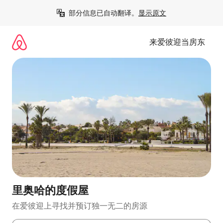
跳
部分信息已自动翻译。
显示原文
至
内
容
来爱彼迎当房东
里奥哈的度假屋
在爱彼迎上寻找并预订独一无二的房源