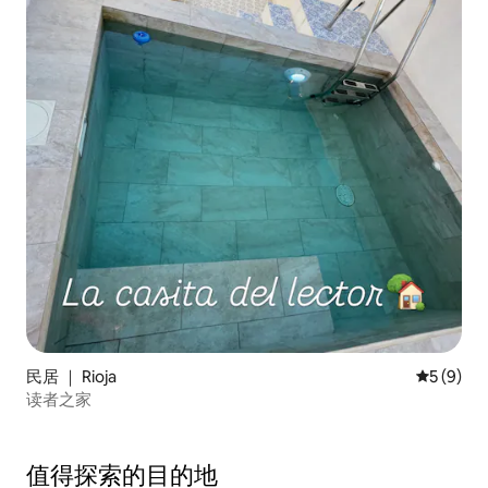
民居 ｜ Rioja
平均评分 
5 (9)
读者之家
值得探索的目的地