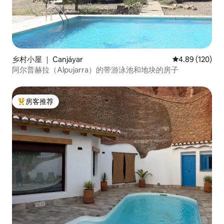
乡村小屋 ｜ Canjáyar
平均评分 4.89
4.89 (120)
阿尔普赫拉（Alpujarra）的带游泳池和地块的房子
房客推荐
热门「房客推荐」