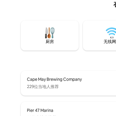
葡萄园。
梅（Cap
（Wildw
Harbo
在安静的
的所有便
点。 年满
厨房
无线网
Cape May Brewing Company
229位当地人推荐
Pier 47 Marina