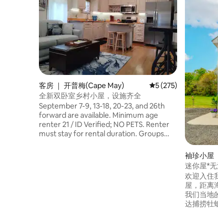
客房 ｜ 开普梅(Cape May)
平均评分 5 分（满分 
5 (275)
全新双卧室乡村小屋，设施齐全
September 7-9, 13-18, 20-23, and 26th
forward are available. Minimum age
renter 21 / ID Verified; NO PETS. Renter
must stay for rental duration. Groups
age 21 or above. Capacity 5 adults;
adult/child/infant exceptions if
袖珍小屋 ｜ 
equivalent to 5 adults; extra person
迷你屋*无
charge $40/person/day; max 7 adults
欢迎入住
(snug). Please provide ALL guest's first
屋，距离
names/ages (approximate ok as needed)
我们当地
via message to receive self check-in
达捕捞牡蛎的
(even if above 5 people).
的北面和