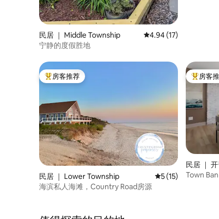
民居 ｜ Middle Township
平均评分 4.94 分（满分
4.94 (17)
宁静的度假胜地
房客推荐
房客
热门「房客推荐」
热门「房
民居 ｜ 开
Town 
民居 ｜ Lower Township
平均评分 5 分（满分
5 (15)
可供10人
海滨私人海滩，Country Road房源