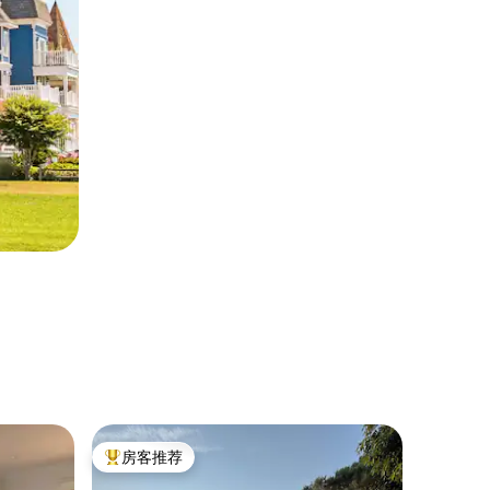
袖珍小屋 ｜
房客推荐
房客
热门「房客推荐」
热门「
热水浴缸