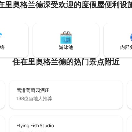
 我们位于所有海滨小镇——凯普
在里奥格兰德深受欢迎的度假屋便利设
e May）、怀尔德伍兹
oods）、斯通港（Stone
r）、阿瓦隆（Avalon）——之间。
环境中放松身心，配备了您需要
利设施，使其成为完美的住宿地
 18 周岁方可预订
络
游泳池
内部
住在里奥格兰德的热门景点附近
鹰港葡萄园酒庄
138位当地人推荐
Flying Fish Studio