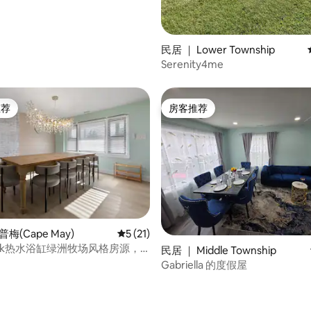
 5 分），共 17 条评价
民居 ｜ Lower Township
Serenity4me
推荐
房客推荐
客推荐」
房客推荐
普梅(Cape May)
平均评分 5 分（满分 5 分），共 21 条评价
5 (21)
Bank热水浴缸绿洲牧场风格房源，
 5 分），共 15 条评价
民居 ｜ Middle Township
入住
Gabriella 的度假屋