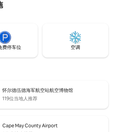
施
地 40 英亩，距离斯通港（Stone Harbor）
和开普梅（Cape May）仅几分钟车程。 您
可以在私人日落露天平台上欣赏广阔的湖
景和森林景观，大窗户让自然光线充溢整
个空间，房源附近有远足小径、吊床、县
级自行车道和一片清澈的湖泊，并提供免
费水上运动设备。
免费停车位
空调
怀尔德伍德海军航空站航空博物馆
119位当地人推荐
Cape May County Airport