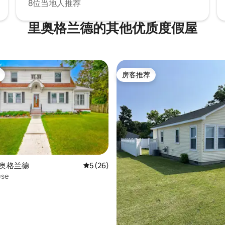
8位当地人推荐
里奥格兰德的其他优质度假屋
房客推荐
房客推荐
里奥格兰德
平均评分 5 分（满分 5 分），共 26 条评价
5 (26)
use