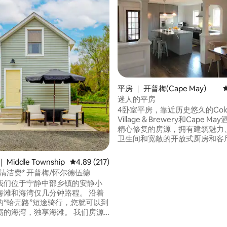
平房 ｜ 开普梅(Cape May)
5 分），共 275 条评价
迷人的平房
4卧室平房，靠近历史悠久的Cold S
Village & Brewery和Cape May酒
精心修复的房源，拥有建筑魅力
卫生间和宽敞的开放式厨房和客
区。 距离开普梅（ Cape May ）海滩不到3
英里。 洗衣机/烘干机、阳光浴、露台、书
Middle Township
平均评分 4.89 分（满分 5 分），共 217 条评价
4.89 (217)
房/办公室和充足的现场停车位。 占地1.3
清洁费* 开普梅/怀尔德伍德
亩，可通往冷泉自行车道（ Cold S
我们位于宁静中部乡镇的安静小
Bike Path ） ，配备户外淋浴
海滩和海湾仅几分钟路程。 沿着
的“蛤壳路”短途骑行，您就可以到
海湾，独享海滩。 我们房源
南面几分钟路程处就有酿酒厂和