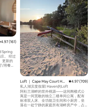
Coastal 
欢迎来到
广场（The
间豪华1
入住都是
私人热水
子，并可
复古街机
房、办公
的海湾海
平均评分 4.97 分（满分 5 分），共 161 条评价
4.97 (161)
生林车程
假胜地！
pring
庄。 经过
、更新的
厅/用餐
英
Loft ｜ Cape May Court Hou
平均评分 4.97 分（满分 
4.97 (709)
pring
se
私人湖滨度假屋| Haven的Loft
间和火坑。
阿杜兰湖畔的世外桃源——这间阁楼式公
寓是一间宽敞的独立二楼单间公寓，配有
标准双人床、全功能卫生间和小厨房，坐
落在一处宁静的家庭所有湖畔房产中，占