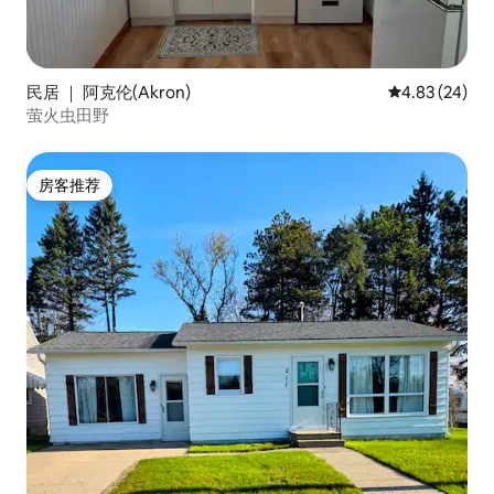
民居 ｜ 阿克伦(Akron)
平均评分 4.83
4.83 (24)
萤火虫田野
房客推荐
房客推荐