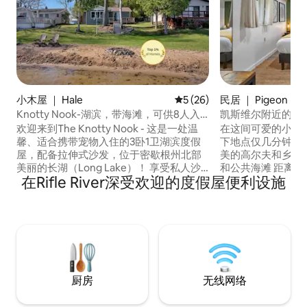
小木屋 ｜ Hale
平均评分 5 分（满分 5 分），
5 (26)
民居 ｜ Pigeon
Knotty Nook-湖滨，带海滩，可供8人入
凯斯维尔附近的小
住，欢迎携带宠物
欢迎来到The Knotty Nook - 这是一处温
在这间可爱的小房子里
馨、适合携带宠物入住的3卧1卫湖滨度假
下地点仅几分钟路程
屋，配备拉伸式沙发，位于密歇根州北部
美的高尔夫和乡村俱乐部
美丽的长湖（Long Lake）！ 享受私人沙
和公共海滩 距离奥斯
在Rifle River深受欢迎的度假屋便利设施
滩、码头、皮划艇、桨板、火坑和宁静的
厅、海滩、农贸市
景色。 室内有结节松木饰品、舒适的床、
小厨房配咖啡/茶吧 智能电视和无线网
无线网络和适合所有年龄段的游戏。 这里
宽敞的开放式庭院，带火坑
有湖风、户外探险和真正放松的空间，是
寻找大型房源，请
舒适与逃离的完美融合。 日落、夹心饼和
The Garage（861
星光璀璨的夜晚在The Knotty Nook等着
隔壁！
您！
厨房
无线网络