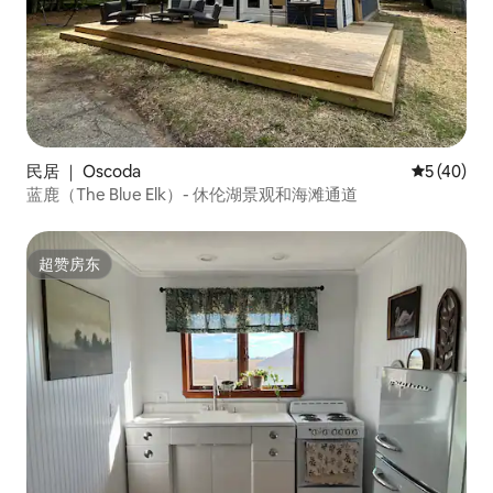
民居 ｜ Oscoda
平均评分 5
5 (40)
蓝鹿（The Blue Elk）- 休伦湖景观和海滩通道
超赞房东
超赞房东