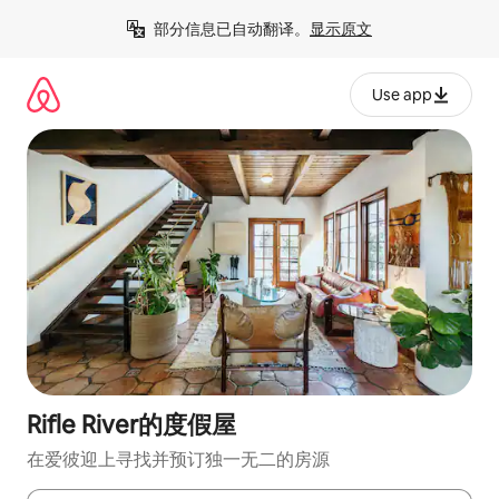
跳
部分信息已自动翻译。
显示原文
至
内
容
Use app
Rifle River的度假屋
在爱彼迎上寻找并预订独一无二的房源