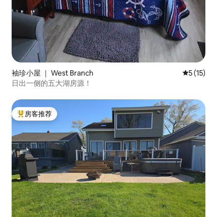
袖珍小屋 ｜ West Branch
平均评分 5
5 (15)
日出一侧的五大湖房源！
房客推荐
热门「房客推荐」