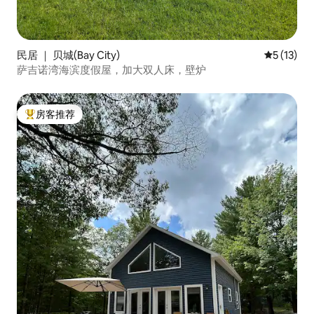
民居 ｜ 贝城(Bay City)
平均评分 5
5 (13)
萨吉诺湾海滨度假屋，加大双人床，壁炉
房客推荐
热门「房客推荐」