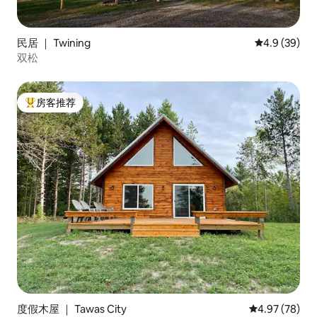
民居 ｜ Twining
平均评分 4.9
4.9 (39)
双松
房客推荐
热门「房客推荐」
度假木屋 ｜ Tawas City
平均评分 4.97
4.97 (78)