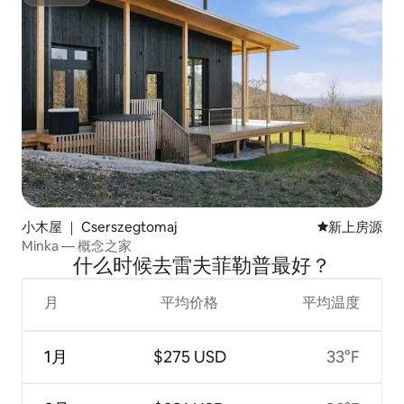
超赞房东
小木屋 ｜ Cserszegtomaj
新房源
新上房源
Minka — 概念之家
什么时候去雷夫菲勒普最好？
月
平均价格
平均温度
1月
$275 USD
33°F