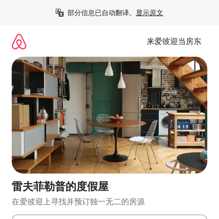
跳
部分信息已自动翻译。
显示原文
至
内
容
来爱彼迎当房东
雷夫菲勒普的度假屋
在爱彼迎上寻找并预订独一无二的房源