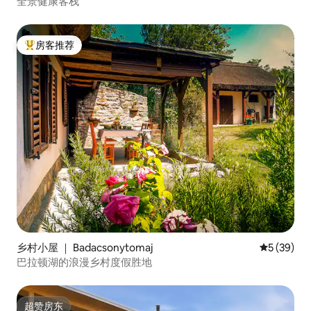
全景健康客栈
房客推荐
热门「房客推荐」
乡村小屋 ｜ Badacsonytomaj
平均评分 5
5 (39)
巴拉顿湖的浪漫乡村度假胜地
超赞房东