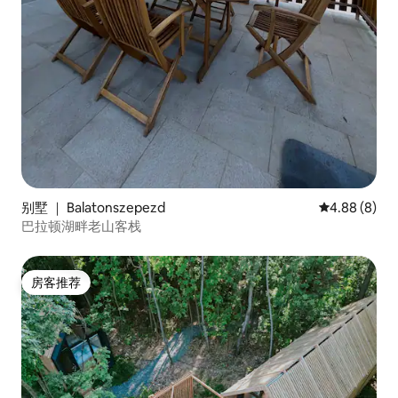
别墅 ｜ Balatonszepezd
平均评分 4.8
4.88 (8)
巴拉顿湖畔老山客栈
房客推荐
房客推荐