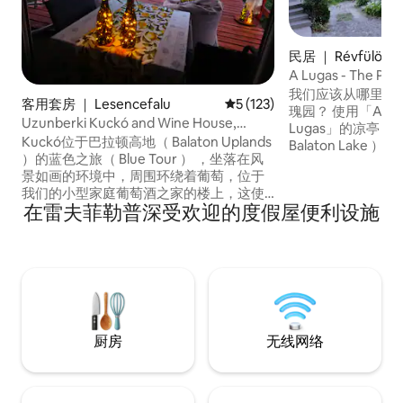
民居 ｜ Révfülöp
A Lugas - The
我们应该从哪里开始
客用套房 ｜ Lesencefalu
平均评分 5 分（满分 5 分），共
5 (123)
瑰园？ 使用「A L
Uzunberki Kuckó and Wine House,
Lugas」的凉亭
Balaton Uplands
Kuckó位于巴拉顿高地（ Balaton Uplands
Balaton Lake
）的蓝色之旅（ Blue Tour ） ，坐落在风
们提供两栋美丽的
景如画的环境中，周围环绕着葡萄，位于
间浴室、4间厨房
我们的小型家庭葡萄酒之家的楼上，这使
6000平方米的乡
在雷夫菲勒普深受欢迎的度假屋便利设施
得其「大自然」的葡萄酒来自自己的种植
树、玫瑰和葡萄架
的葡萄酒（冰箱中更清晰）。 附近有很多
人景色，距离山顶
景点、海滩和徒步旅行场所。 由于冰箱配
备了加热空调和电加热器，您可以在冬季
欣赏壮丽的全景或该地区的许多景点。 我
们期待您的回复！
厨房
无线网络