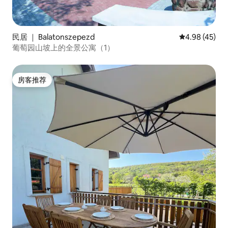
民居 ｜ Balatonszepezd
平均评分 4.9
4.98 (45)
葡萄园山坡上的全景公寓（1）
房客推荐
房客推荐