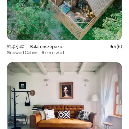
袖珍小屋 ｜ Balatonszepezd
平均评分 
5 (6)
Sloowod Cabins - R e n e w a l