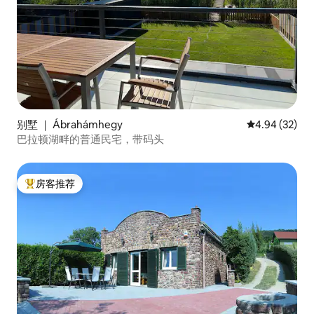
别墅 ｜ Ábrahámhegy
平均评分 4.94
4.94 (32)
巴拉顿湖畔的普通民宅，带码头
房客推荐
热门「房客推荐」