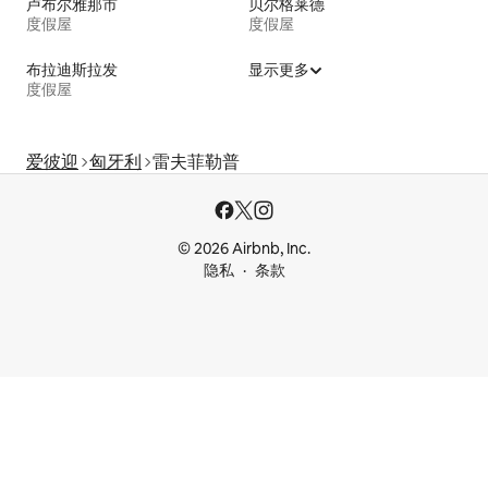
卢布尔雅那市
贝尔格莱德
度假屋
度假屋
布拉迪斯拉发
显示更多
度假屋
爱彼迎
匈牙利
雷夫菲勒普
© 2026 Airbnb, Inc.
隐私
条款