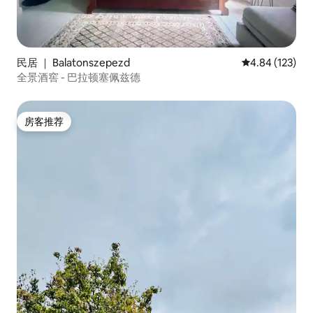
民居 ｜ Balatonszepezd
平均评分 4.84
4.84 (123)
全景酒窖 - 巴拉顿塞佩兹德
房客推荐
房客推荐