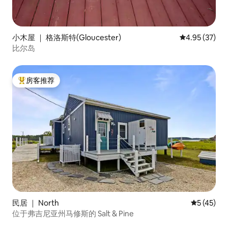
小木屋 ｜ 格洛斯特(Gloucester)
平均评分 4.9
4.95 (37)
比尔岛
房客推荐
热门「房客推荐」
民居 ｜ North
平均评分 5
5 (45)
位于弗吉尼亚州马修斯的 Salt & Pine