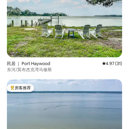
民居 ｜ Port Haywood
平均评分 4.9
4.97 (31)
东河/莫布杰克湾马修斯
房客推荐
热门「房客推荐」