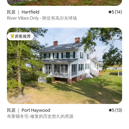
民居 ｜ Hartfield
平均评分 5
5 (14)
River Vibes Only - 附近有高尔夫球场
房客推荐
热门「房客推荐」
民居 ｜ Port Haywood
平均评分 5
5 (13)
布莱顿冬宅-修复的历史悠久的房源