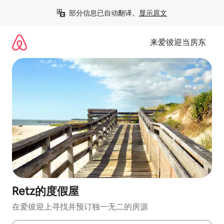
跳
部分信息已自动翻译。
显示原文
至
内
容
来爱彼迎当房东
Retz的度假屋
在爱彼迎上寻找并预订独一无二的房源