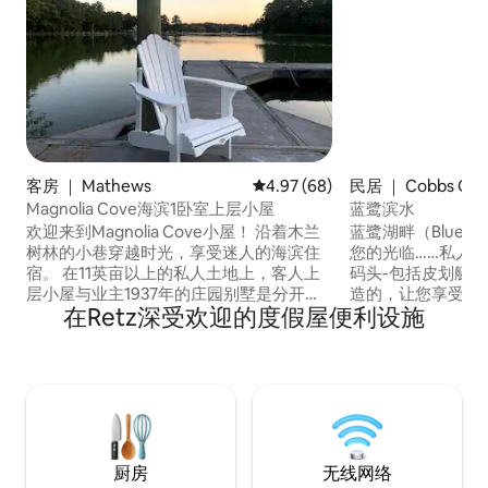
客房 ｜ Mathews
平均评分 4.97 分（满分 5 分），
4.97 (68)
民居 ｜ Cobbs Cre
Magnolia Cove海滨1卧室上层小屋
蓝鹭滨水
欢迎来到Magnolia Cove小屋！ 沿着木兰
蓝鹭湖畔（Blue Her
树林的小巷穿越时光，享受迷人的海滨住
您的光临……私人
宿。 在11英亩以上的私人土地上，客人上
码头-包括皮划艇
层小屋与业主1937年的庄园别墅是分开
造的，让您享受特
在Retz深受欢迎的度假屋便利设施
的。 房源三面均有水环绕。 在Put-in-
享受相处的时光，
Creek享受皮划艇，在私人码头附近游泳/
房、宽敞的露台、
钓鱼。船主可以使用6英尺深的停泊位。
码头营造出海滨生
骑自行车/开车几分钟即可抵达弗吉尼亚州
泳或在泳池边休息
马修斯镇，那里有画廊、商店和餐厅。 距
式桨板探索水域。
离当地海滩仅几分钟路程。
码头钓鱼和抓螃蟹
厨房
无线网络