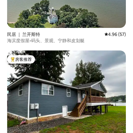
民居 ｜ 兰开斯特
平均评分 4.96
4.96 (57)
海滨度假屋•码头、景观、宁静和皮划艇
房客推荐
热门「房客推荐」