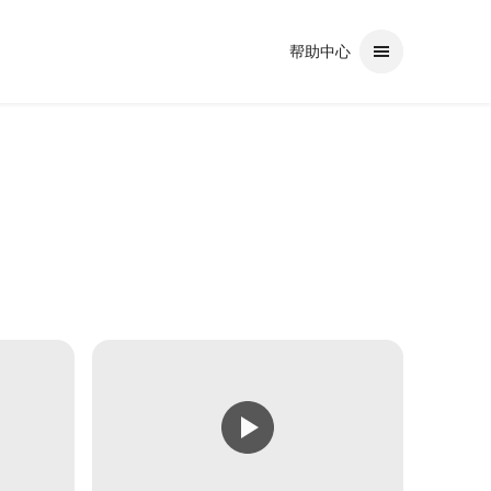
帮助中心
使用回车键选择。如果所选内容为短语，则会使用该短语进行搜索。如果