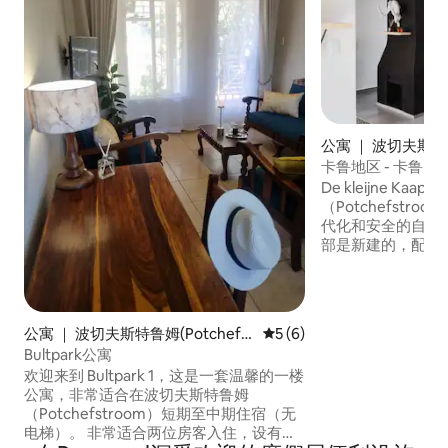
公寓 ｜ 波切夫斯特鲁
hefstroom)
卡鲁地区 - 卡鲁
De kleijne K
（Potchefstr
代化和安全的自炊
部是新建的，配备
利。 我们位于西
高档社区内。 我
无线网络、电视（DS
Netflix）和设备齐全
公寓 ｜ 波切夫斯特鲁姆(Potchefst
平均评分 5 分（满分 5 分）
5 (6)
在de kleijne ka
room)
Bultpark公寓
欢迎来到 Bultpark 1，这是一套温馨的一楼
公寓，非常适合在波切夫斯特鲁姆
（Potchefstroom）短期至中期住宿（无
电梯）。 非常适合两位房客入住，设有厨