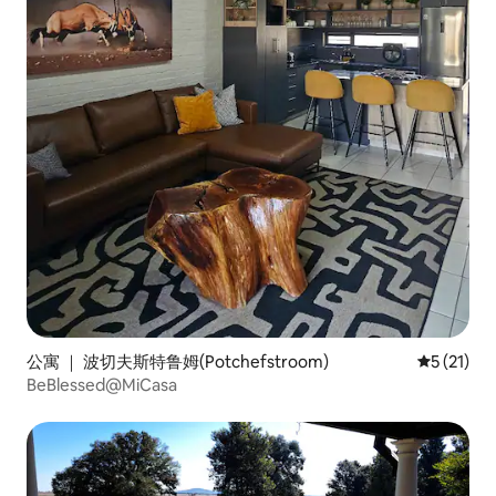
公寓 ｜ 波切夫斯特鲁姆(Potchefstroom)
平均评分 5
5 (21)
BeBlessed@MiCasa