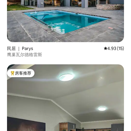
民居 ｜ Parys
平均评分 4.9
4.93 (15)
鹰巢瓦尔德格雷斯
房客推荐
热门「房客推荐」