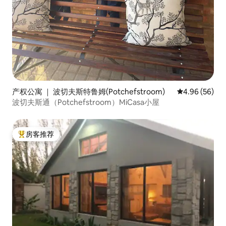
产权公寓 ｜ 波切夫斯特鲁姆(Potchefstroom)
平均评分 4.96
4.96 (56)
波切夫斯通（Potchefstroom）MiCasa小屋
房客推荐
热门「房客推荐」