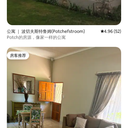
公寓 ｜ 波切夫斯特鲁姆(Potchefstroom)
平均评分 4.96
4.96 (52)
Potch的房源，像家一样的公寓
房客推荐
房客推荐