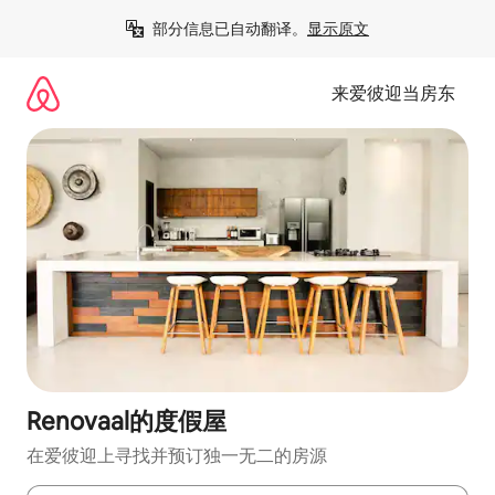
跳
部分信息已自动翻译。
显示原文
至
内
容
来爱彼迎当房东
Renovaal的度假屋
在爱彼迎上寻找并预订独一无二的房源