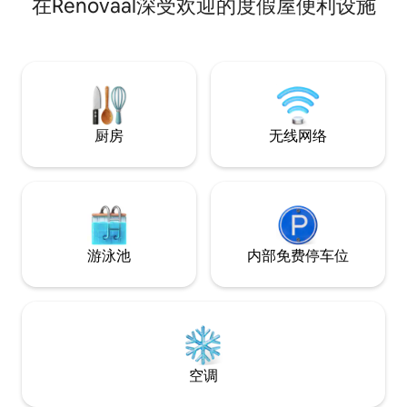
在Renovaal深受欢迎的度假屋便利设施
房和起居区、独立卧室、卫生间和私人阳
台。 厨房设备齐全，配备炉灶、烤箱、微
波炉、空气炸锅、水壶、冰箱和洗衣机。
提供安全的露天停车位。 地理位置优越，
毗邻美康诊所医院（Mediclinic
Hospital），距离西北大学（North-West
University）和热门的布尔特（Bult）区仅
1.5公里。
厨房
无线网络
游泳池
内部免费停车位
空调