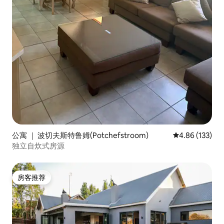
公寓 ｜ 波切夫斯特鲁姆(Potchefstroom)
平均评分 4.86
4.86 (133)
独立自炊式房源
房客推荐
房客推荐