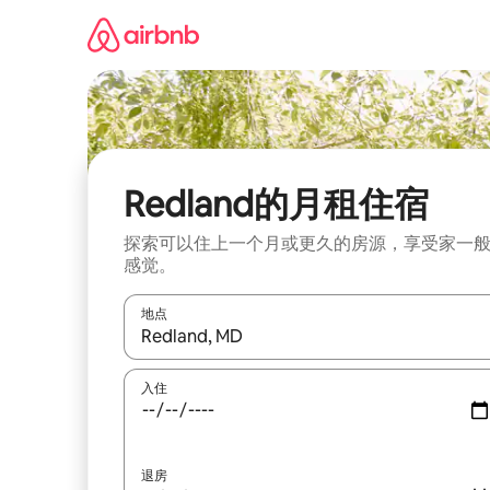
跳
至
内
容
Redland的月租住宿
探索可以住上一个月或更久的房源，享受家一
感觉。
地点
如有搜索结果，请使用上下方向键查看，或通过点
入住
退房