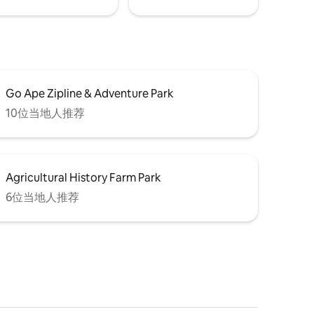
Go Ape Zipline & Adventure Park
10位当地人推荐
Agricultural History Farm Park
6位当地人推荐