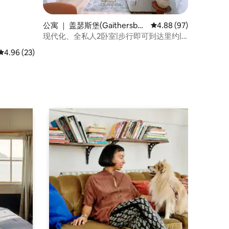
公寓 ｜ 盖瑟斯堡(Gaithersbur
平均评分 4.88 分（满分
4.88 (97)
g)
现代化、全私人2卧室|步行即可到达里约|
停车位
平均评分 4.96 分（满分 5 分），共 23 条评价
4.96 (23)