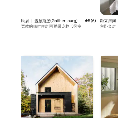
民居 ｜ 盖瑟斯堡(Gaithersburg)
平均评分 5 分（满分
5 (6)
独立房间 ｜
sburg)
宽敞的临时住房|可携带宠物| 3卧室
主卧套房