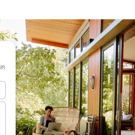
般的
击或滑动手势浏览。