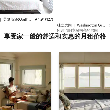
 5 分），共 6 条评价
 盖瑟斯堡(Gaither
平均评分 4.91 分（满分 5 分），共 127 条评价
4.91 (127)
独立房间 ｜ Washington Grov
e
NIST NIH宽敞明亮的房间
享受家一般的舒适和实惠的月租价格