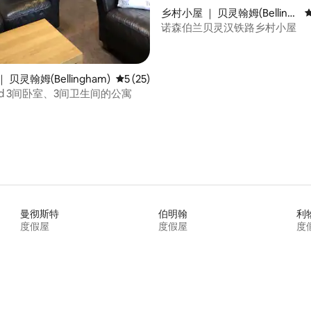
乡村小屋 ｜ 贝灵翰姆(Belling
ham)
诺森伯兰贝灵汉铁路乡村小屋
 贝灵翰姆(Bellingham)
平均评分 5 分（满分 5 分），共 25 条评价
5 (25)
Rockyroad 3间卧室、3间卫生间的公寓
曼彻斯特
伯明翰
利
度假屋
度假屋
度