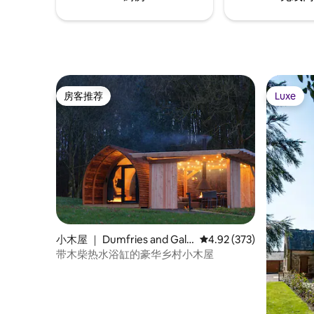
房客推荐
Luxe
房客推荐
Luxe
小木屋 ｜ Dumfries and Gall
平均评分 4.92 分（满分 
4.92 (373)
oway
带木柴热水浴缸的豪华乡村小木屋