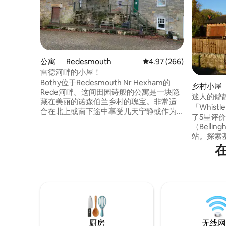
公寓 ｜ Redesmouth
平均评分 4.97 分（满分 
4.97 (266)
雷德河畔的小屋！
Bothy位于Redesmouth Nr Hexham的
乡村小屋 ｜
Rede河畔。这间田园诗般的公寓是一块隐
迷人的僻
藏在美丽的诺森伯兰乡村的瑰宝。非常适
茅斯
「Whist
合在北上或南下途中享受几天宁静或作为
了5星评
中途停留的地方。它靠近哈德良墙
（Bell
（Hadrians Wall）、凯尔德水库（Keilder
站。探索
Reservoir）、哈雷肖林瀑布（Hareshaw
城、国家
在
Linn Waterfall）和国家公园，步行者、骑
斯伯里（
自行车者和渔民都会喜欢这里。贝灵汉姆
堡）。非
（Bellingham）距离这里仅2英里车程，那
星者、浪
里有Co-op商店、酒吧、中餐外卖等便利设
位成人/2
施。
床）。英格
费无线网
部插座（
物。最少
厨房
无线网