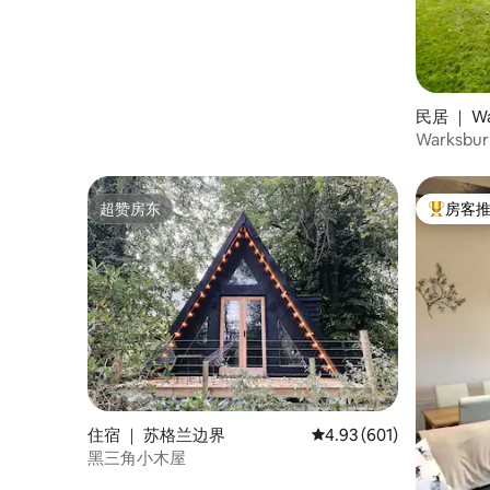
民居 ｜ Wa
Warksburn
Sustainabi
超赞房东
房客
超赞房东
热门「房
住宿 ｜ 苏格兰边界
平均评分 4.93 分（满分 
4.93 (601)
黑三角小木屋