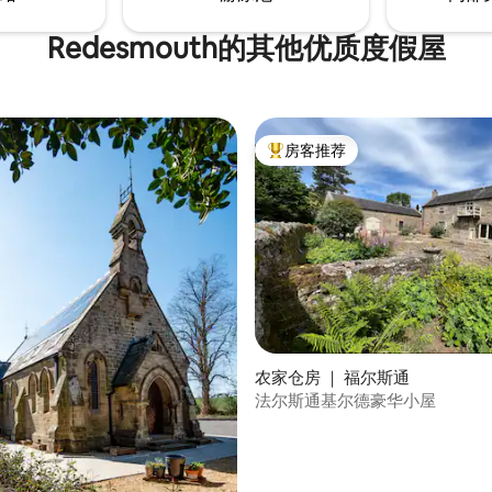
Redesmouth的其他优质度假屋
房客推荐
热门「房客推荐」
5 分），共 373 条评价
农家仓房 ｜ 福尔斯通
法尔斯通基尔德豪华小屋