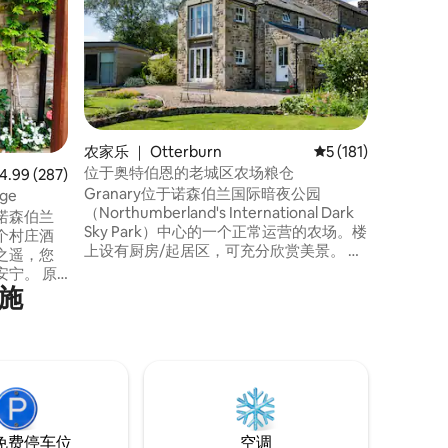
查尔顿门（
双卧室、
牛顿庄园（
着私人花园和
索诺森伯
的完美场
即可抵达B
市场小镇贝
农家乐 ｜ Otterburn
平均评分 5 分（满分 
5 (181)
里，那里
位于奥特伯恩的老城区农场粮仓
均评分 4.99 分（满分 5 分），共 287 条评价
4.99 (287)
Granary位于诺森伯兰国际暗夜公园
ge
（Northumberland's International Dark
诺森伯兰
Sky Park）中心的一个正常运营的农场。楼
个村庄酒
上设有厨房/起居区，可充分欣赏美景。 此
之遥，您
小屋可以使用附近的电动汽车充电器。周
宁。 原
租的换房日是周五 这是一个完美的双人隐
设施
适的家具
居之所，配有舒适的原木燃烧火、原装
一个出色
梁、实木地板和一个可爱的花园。非常适
ian 's
合朋友共享，有2间独立卫生间
修道院（
水上森林公园
免费停车位
空调