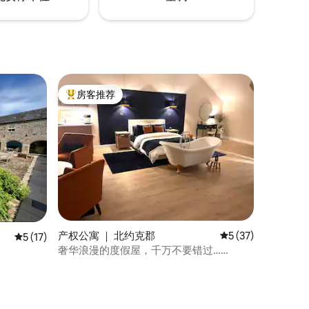
房客推荐
热门「房客推荐」
产权公寓 ｜ 北约克郡
平均评分 5 分（满分
5 (37)
平均评分 5 分（满分 5 分），共 17 条评价
5 (17)
奢华浪漫的度假屋，千万不要错过……