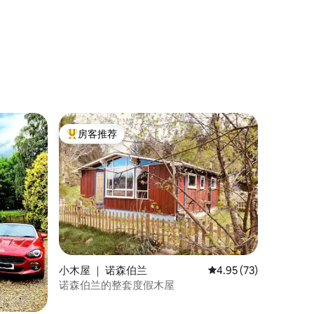
房客推荐
热门「房客推荐」
小木屋 ｜ 诺森伯兰
平均评分 4.95 分（满分
4.95 (73)
诺森伯兰的整套度假木屋