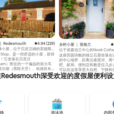
5 分），共 266 条评价
 Redesmouth
平均评分 4.94 分（满分 5 分），共 229 条评价
4.94 (229)
乡村小屋 ｜ 英格兰
平
静小屋，位于贝灵汉姆的雷德斯
位于诺森伯兰中心的Nook Cotta
le Stop」是一间舒适的小屋，获得
这座田园诗般的独立石屋坐落在
价！它坐落在贝灵汉
的中心地带，距离北泰恩河、两
ingham）附近的一个偏远的前火车
吧、邮局、便利店和教堂仅几步
基尔德（黑暗天空）、哈德良长
可以在这里享受大自然、宁静和安
公园、赫克斯姆（修道院）、罗
Redesmouth深受欢迎的度假屋便利
始的石墙、橡木梁、燃木炉、舒
克拉格赛德）、阿尔尼克（城
和加大双人床都充满魅力。 这是
常适合徒步者、骑自行车者、观
的旅游基地，靠近哈德良长城（ Hadr
漫休闲。最多可容纳4位成人或2
Wall ）、罗马堡垒、赫克瑟姆
名儿童（1张双人床、2张单人
Hexham Abbey ）和基尔德
尔努克（Inglenook）壁炉。免
（ Kielder
络。花园。欢迎狗狗。电动车外
带电源插头）。当地酒吧供应食
3晚。物有所值！
络
游泳池
内部