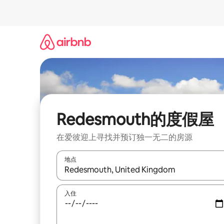
跳
至
内
容
Redesmouth的度假屋
在爱彼迎上寻找并预订独一无二的房源
地点
如有搜索结果，请使用上下方向键查看，或通过点
入住