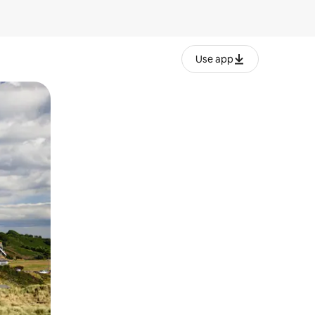
Use app