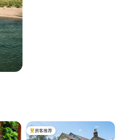
民居 ｜ 
房客推荐
房客推
热门「房客推荐」
房客推
宁静的独