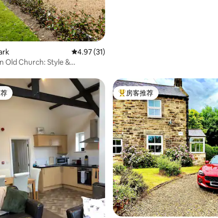
rk
平均评分 4.97 分（满分 5 分），共 31 条评价
4.97 (31)
 Old Church: Style &
lity
推荐
房客推荐
客推荐」
热门「房客推荐」
5 分），共 601 条评价