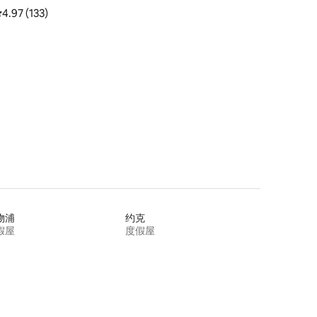
平均评分 4.97 分（满分 5 分），共 133 条评价
4.97 (133)
物浦
约克
假屋
度假屋