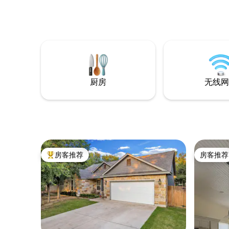
张标准双人床，第二间配有一张标准双人
床和独立淋浴间，第三间配有一张全尺寸
床。靠近奥斯汀市、巴斯特罗普、海雅特
迷失松树度假村和美洲赛道（COTA）/
F1。这是舒适和优越位置的理想组合。非常
适合家庭或远程工作者入住–宁静方便！马
上预订住宿！
厨房
无线网
房客推荐
房客推荐
热门「房客推荐」
房客推荐