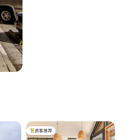
树屋 ｜ Pa
房客推荐
房客推
热门「房客推荐」
房客推
霍比特人巢穴