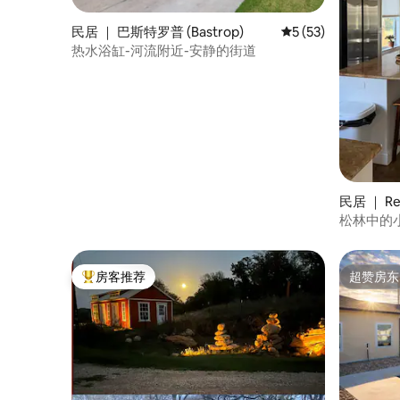
民居 ｜ 巴斯特罗普 (Bastrop)
平均评分 5 分（满分 
5 (53)
热水浴缸-河流附近-安静的街道
民居 ｜ Re
松林中的
房客推荐
超赞房东
热门「房客推荐」
超赞房东