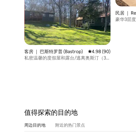
民居 ｜ Re
豪华3层
客房 ｜ 巴斯特罗普 (Bastrop)
平均评分 4.98 分（满分
4.98 (90)
私密温馨的度假屋和露台/逃离奥斯汀（35
英里）
值得探索的目的地
周边目的地
附近的热门景点