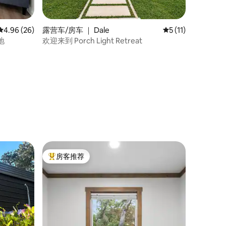
平均评分 4.96 分（满分 5 分），共 26 条评价
4.96 (26)
露营车/房车 ｜ Dale
平均评分 5 分（满分
5 (11)
地
欢迎来到 Porch Light Retreat
房客推荐
热门「房客推荐」