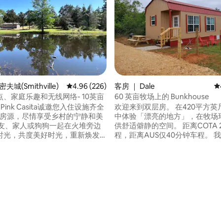
夫城(Smithville)
平均评分 4.96 分（满分 5 分），共 226 条评价
4.96 (226)
客房 ｜ Dale
平
、家庭乐趣和无线网络- 10英亩
60 英亩牧场上的 Bunkhouse
ta Pink Casita诚邀您入住设施齐全
欢迎来到双层房。 在420平方英尺的迷你屋
2卫房源，尽情享受乡村的宁静和美
中体验「漂亮的地方」，在牧场
供舒适僻静的空间。 距离COTA 25分钟车
时光，共度美好时光，重新焕发
程，距离AUS仅40分钟车程。 我们距离位
于洛克哈特的德克萨斯州烧烤之都
用于查看电子邮件或Netflix。
里。 P-N Ranch是一个占地62英亩的工作
，享受10英亩的土地。夏季的炎
牧场。 Bunkhouse拥有干草田和山核桃树
5 分），共 133 条评价
池塘变干，鲈鱼和鲶鱼都很繁
林的美景。 它有一个码头，码头上有一个
 带上鱼竿，在池塘边享受时光。
巨大的水箱，里面有鱼。享受乡