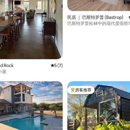
5 分），共 53 条评价
民居 ｜ 巴斯特罗普 (Bastrop)
巴斯特罗普松林中的现代度假胜
d Rock
平均评分 5 分（满分 5 分），共 7 条评价
5 (7)
小屋
房客推荐
热门「房客推荐」