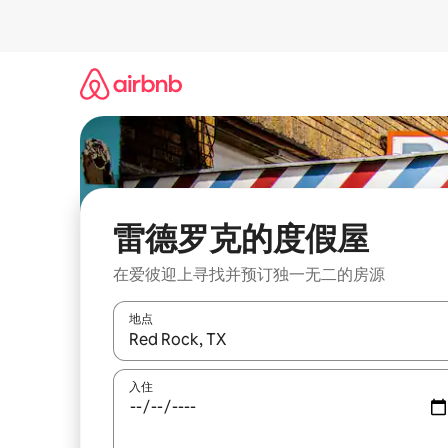
跳
至
内
容
雷德罗克的度假屋
在爱彼迎上寻找并预订独一无二的房源
地点
如有搜索结果，请使用上下方向键查看，或通过点
入住