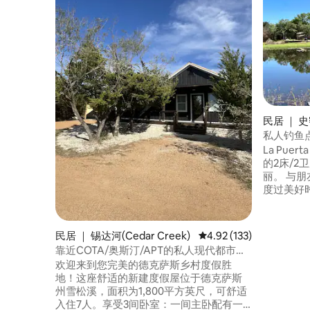
民居 ｜ 史密
私人钓鱼点
La Puer
的2床/
丽。 与朋友、家人或狗狗一起在火堆旁边
度过美好
活力。 需要无线网络？我们提供Starlink无
线网络，可
坐在后院
民居 ｜ 锡达河(Cedar Creek)
平均评分 4.92 分（满分 
4.92 (133)
热没有让
靠近COTA/奥斯汀/APT的私人现代都市度
茂！
假屋
欢迎来到您完美的德克萨斯乡村度假胜
地！这座舒适的新建度假屋位于德克萨斯
州雪松溪，面积为1,800平方英尺，可舒适
入住7人。享受3间卧室：一间主卧配有一