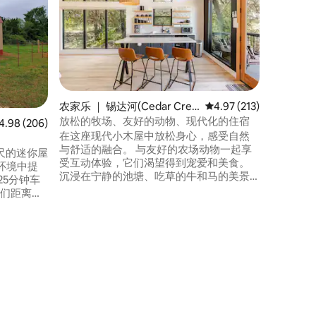
Treehou
参观迷人
充满魔法
漫的度假
度假胜地
让您在享
般的舒适
人巢穴（H
的住宿体
农家乐 ｜ 锡达河(Cedar Cree
平均评分 4.97 分（满分 
4.97 (213)
您的想象
k)
放松的牧场、友好的动物、现代化的住宿
均评分 4.98 分（满分 5 分），共 206 条评价
4.98 (206)
在大自然
在这座现代小木屋中放松身心，感受自然
与舒适的融合。 与友好的农场动物一起享
受互动体验，它们渴望得到宠爱和美食。
环境中提
沉浸在宁静的池塘、吃草的牛和马的美景
中。 探索僻静区域的小径。 滤光百叶窗、
空调和Starlink无线网络。建于2023年。 我
仅10英
们有小猪、迷你山羊、奶牛、马、驴和黑
色拉布拉多犬，您可以跟它们打个招呼 靠
近美洲赛道、巴斯特罗普、奥斯汀机场和
史密斯维尔。
村吧！