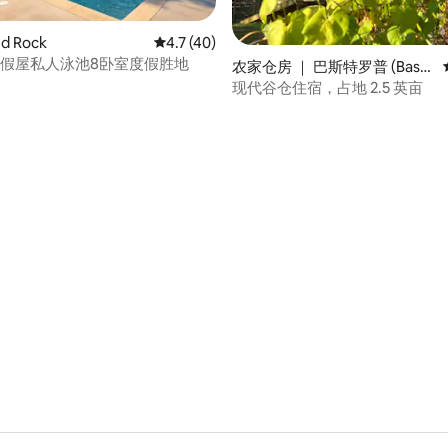
d Rock
平均评分 4.7 分（满分 5 分），共 40 条评价
4.7 (40)
度假屋私人泳池8卧室度假胜地
农家仓房 ｜ 巴斯特罗普 (Bastr
op)
现代谷仓住宿，占地 2.5 英亩
 5 分），共 90 条评价