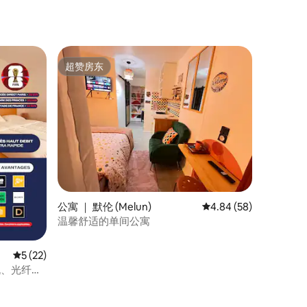
超赞房东
超赞房东
公寓 ｜ 默伦 (Melun)
平均评分 4.84 分（满分
4.84 (58)
温馨舒适的单间公寓
平均评分 5 分（满分 5 分），共 22 条评价
5 (22)
戏机、光纤网