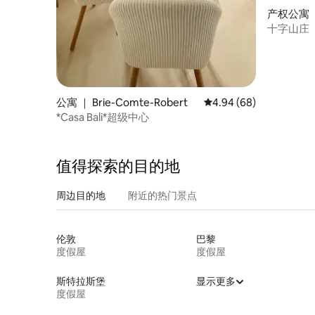
产权公寓 ｜ 
十字山庄
公寓 ｜ Brie-Comte-Robert
平均评分 4.94 分（满分
4.94 (68)
*Casa Bali*超级中心
值得探索的目的地
周边目的地
附近的热门景点
伦敦
巴黎
度假屋
度假屋
斯特拉斯堡
显示更多
度假屋