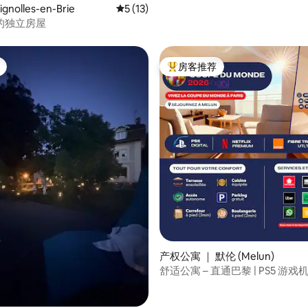
gnolles-en-Brie
平均评分 5 分（满分 5 分），共 13 条评价
5 (13)
的独立房屋
房客推荐
热门「房客推荐」
产权公寓 ｜ 默伦 (Melun)
舒适公寓 – 直通巴黎 | PS5 游
络