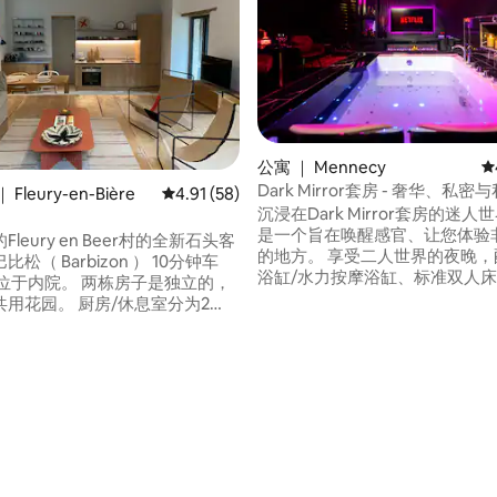
公寓 ｜ Mennecy
平
Dark Mirror套房 - 奢华、私
Fleury-en-Bière
平均评分 4.91 分（满分 5 分），共 58 条评价
4.91 (58)
沉浸在Dark Mirror套房的迷
是一个旨在唤醒感官、让您体验
leury en Beer村的全新石头客
的地方。 享受二人世界的夜晚，配备按摩
松（ Barbizon ） 10分钟车
浴缸/水力按摩浴缸、标准双人
屋位于内院。 两栋房子是独立的，
镜子和精心挑选的设施，为您的
用花园。 厨房/休息室分为2
惊喜，享受独一无二的体验。 在放松、逃
有2间卧室，每间均配有浴
离和情感之间，每一个细节都经
/厕所。 入口/洗衣区；登山者、徒
计，为您带来身临其境、优雅而
、骑手可以放下/清洗行李！ 如有
5 分），共 161 条评价
憩时光。 勇敢跨过门槛……
供防撞包（ x2 ）租赁。 提供床
浴室/房屋用品。 附注：螺旋楼