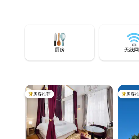
station）30公里。 Combs the City站1公
里7 3分钟 🚙 房源前就有巴士站。🚏 距离
Boulangerie 100米远 河畔私人露台 要进入
房源，需要走螺旋楼梯。 可应要求提供婴
儿床和高脚椅 室外提供免费停车位
厨房
无线网
房客推荐
房客
热门「房客推荐」
热门「房