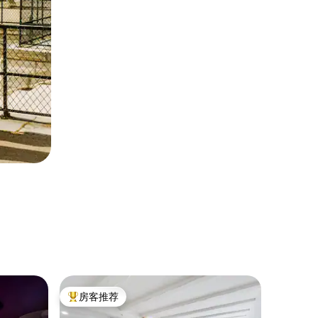
公寓 ｜ Sa
房客推荐
超赞房
热门「房客推荐」
超赞房
Le Coi