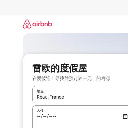
跳
至
内
容
雷欧的度假屋
在爱彼迎上寻找并预订独一无二的房源
地点
如有搜索结果，请使用上下方向键查看，或通过点
入住