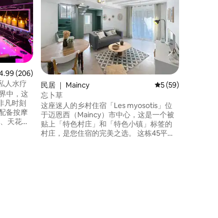
明亮的公
位于湖畔安静的
朋友一起
都能满足您的需求。 
可抵达巴
驾车40分钟
人停车位，
可享受九
均评分 4.99 分（满分 5 分），共 206 条评价
4.99 (206)
惠。
密与私人水疗
民居 ｜ Maincy
平均评分 5 分（满分
5 (59)
人世界中，这
忘卜草
非凡时刻
这座迷人的乡村住宿「Les myosotis」位
于迈恩西（Maincy）市中心，这是一个被
床、天花板
贴上「特色村庄」和「特色小镇」标签的
伴侣带来
村庄，是您住宿的完美之选。 这栋45平方
米的小型石屋毗邻业主的主屋，位于一条
过精心设
单行道和安静的街道上。 路边停车是免费
难忘的休
的。 房源经过精心布置。 这栋小房子在
CAMVS的支持下于2024年翻修，将为您带
来愉悦的体验！