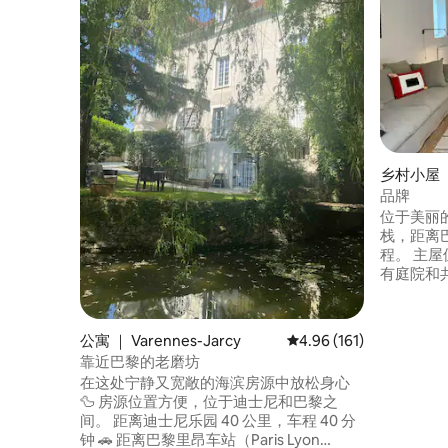
乡村小屋 ｜ 
品牌
位于美丽的F
栈，距离巴比
程。 主
有庭院和共
层，楼上
室/SDD
步旅行者
公寓 ｜ Varennes-Jarcy
平均评分 4.96 分（满分 
4.96 (161)
需要，可提
靠近巴黎的老磨坊
上用品和
在这处宁静又宽敞的海滨房源中放松身心
梯。
🦆 房源位置方便，位于迪士尼和巴黎之
间。 距离迪士尼乐园 40 公里，车程 40 分
钟 🚗 距离巴黎里昂车站（Paris Lyon