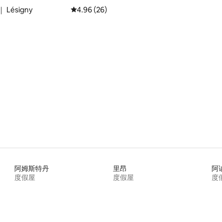
Lésigny
平均评分 4.96 分（满分 5 分），共 26 条评价
4.96 (26)
 5 分），共 68 条评价
阿姆斯特丹
里昂
阿
度假屋
度假屋
度