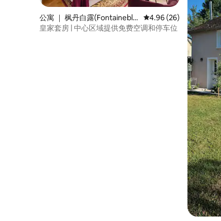
公寓 ｜ 枫丹白露(Fontaineble
平均评分 4.96 分（满分
4.96 (26)
au)
皇家套房 | 中心区域提供免费空调和停车位