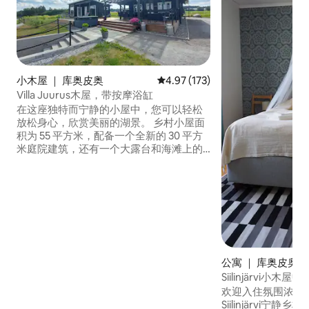
小木屋 ｜ 库奥皮奥
平均评分 4.97 分（满分 5 分），共
4.97 (173)
Villa Juurus木屋，带按摩浴缸
在这座独特而宁静的小屋中，您可以轻松
放松身心，欣赏美丽的湖景。 乡村小屋面
积为 55 平方米，配备一个全新的 30 平方
米庭院建筑，还有一个大露台和海滩上的
烧烤区。 使用空气热泵和壁炉。 靠近钓
鱼、采摘浆果和户外地形。 距离库奥皮奥
（Kuopio）35公里，距离里伊斯塔韦西
（Riistavesi）10公里。 房客可以使用桨板
和划艇，以及无线网络。 如有必要，床单/
毛巾租金为10e/人，最终清洁费为80e。
房价包含热水浴缸的使用费。
公寓 ｜ 库奥皮奥
Siilinjärvi小
欢迎入住氛围浓厚的老木
Siilinjärvi