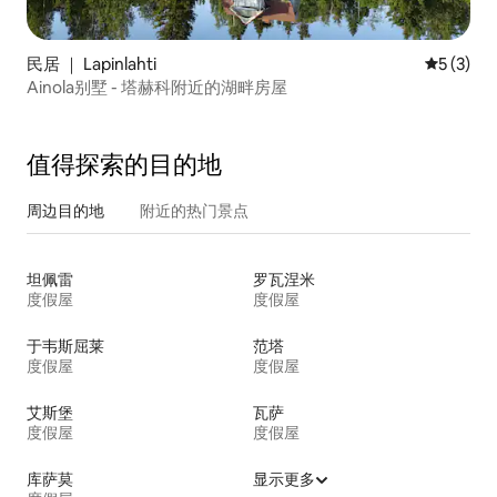
民居 ｜ Lapinlahti
平均评分 
5 (3)
Ainola别墅 - 塔赫科附近的湖畔房屋
值得探索的目的地
周边目的地
附近的热门景点
坦佩雷
罗瓦涅米
度假屋
度假屋
于韦斯屈莱
范塔
度假屋
度假屋
艾斯堡
瓦萨
度假屋
度假屋
库萨莫
显示更多