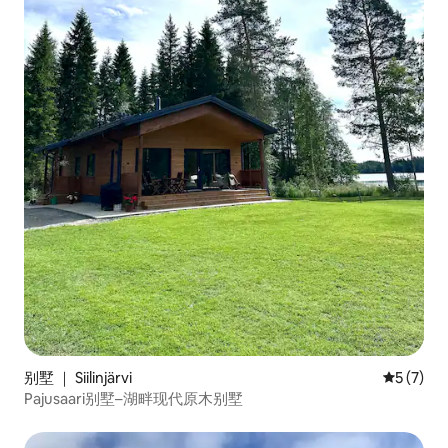
别墅 ｜ Siilinjärvi
平均评分 
5 (7)
Pajusaari别墅–湖畔现代原木别墅