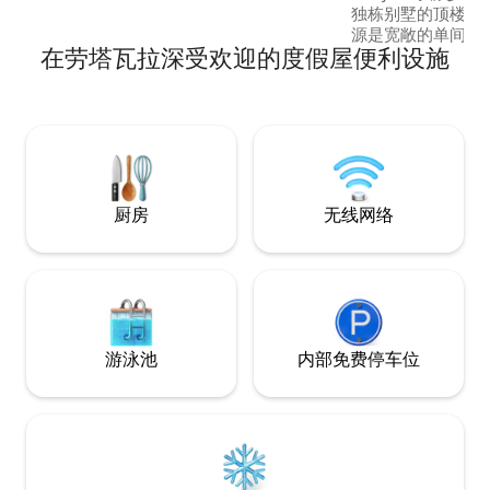
独栋别墅的顶楼。 
源是宽敞的单间公
在劳塔瓦拉深受欢迎的度假屋便利设施
要，可住3人。 附近有Kumpuse、
Hamula、Poor和P
动，还有Hamula摩
锡林耶尔维（Siilin
您可以在那里找到
货店。
厨房
无线网络
游泳池
内部免费停车位