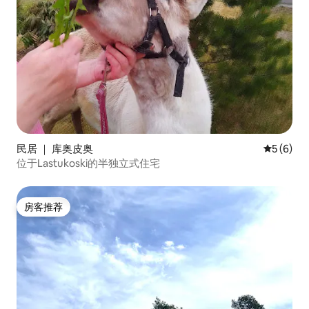
民居 ｜ 库奥皮奥
平均评分 
5 (6)
位于Lastukoski的半独立式住宅
房客推荐
房客推荐