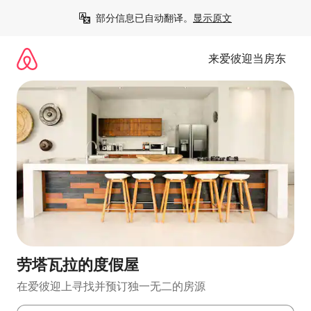
跳
部分信息已自动翻译。
显示原文
至
内
容
来爱彼迎当房东
劳塔瓦拉的度假屋
在爱彼迎上寻找并预订独一无二的房源