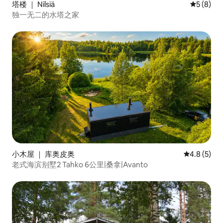
塔楼 ｜ Nilsiä
平均评分 
5 (8)
独一无二的水塔之家
小木屋 ｜ 库奥皮奥
平均评分 4.
4.8 (5)
老式海滨别墅2 Tahko 6公里|桑拿|Avanto