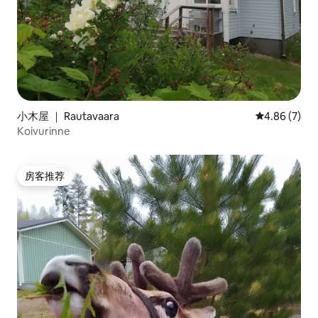
小木屋 ｜ Rautavaara
平均评分 4.8
4.86 (7)
Koivurinne
房客推荐
房客推荐