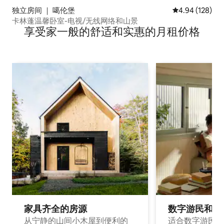
独立房间 ｜ 噶伦堡
平均评分 4.94
4.94 (128)
卡林蓬温馨卧室-电视/无线网络和山景
享受家一般的舒适和实惠的月租价格
家具齐全的房源
数字游民和旅
从宁静的山间小木屋到便利的
适合数字游民和