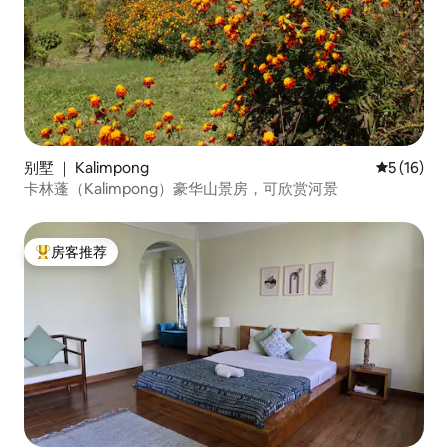
别墅 ｜ Kalimpong
平均评分 5
5 (16)
卡林蓬（Kalimpong）豪华山景房，可欣赏河景
房客推荐
热门「房客推荐」