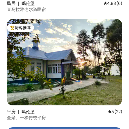
民居 ｜ 噶伦堡
平均评分 4.8
4.83 (6)
喜马拉雅达尔尚民宿
房客推荐
热门「房客推荐」
平房 ｜ 噶伦堡
平均评分 5
5 (22)
全景。一栋传统平房