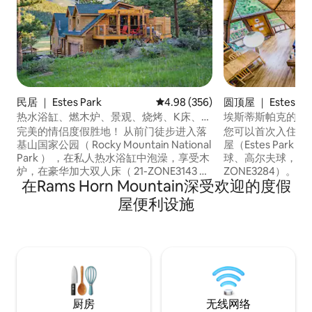
民居 ｜ Estes Park
平均评分 4.98 分（满分 5 分），共
4.98 (356)
圆顶屋 ｜ Estes Pa
热水浴缸、燃木炉、景观、烧烤、K床、电
埃斯蒂斯帕克的传
动汽车充电器
完美的情侣度假胜地！ 从前门徒步进入落
您可以首次入住传
基山国家公园（ Rocky Mountain National
屋（Estes Par
Park ） ，在私人热水浴缸中泡澡，享受木
球、高尔夫球，甚至
炉，在豪华加大双人床（ 21-ZONE3143 ）
ZONE3284）
在Rams Horn Mountain深受欢迎的度假
的天窗下为您的汽车充电，在天窗下欣赏
眼就能捕捉您的想象力。 + 环
星空。 「我们入住过的最好的爱彼迎房
备电动汽车充电桩、
屋便利设施
源」- Allison 距离公园边界（鹿很多）一
台座位 +距离隐士公园（Hermit Park）和
个街区，距离市区5分钟车程。 +环保空调
狮子峡谷步道（Lion '
和暖气 +电动汽车充电器(220V) +木质炉灶
分钟车程 +储备齐
+ 甲虫杀死木工 +大厨房、洗衣房 + 氛围灯
声、电视、瑜伽垫、快
+步入式淋浴间 禅意单间公寓，可供2人入
妙的度假胜地，距
住，约2023年
钟车程。查看3d楼
厨房
无线网络