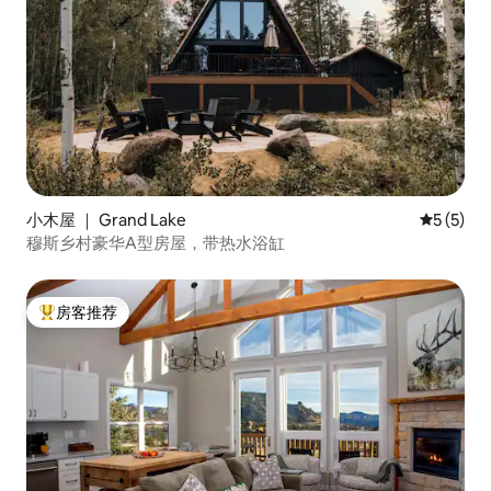
小木屋 ｜ Grand Lake
平均评分 
5 (5)
穆斯乡村豪华A型房屋，带热水浴缸
房客推荐
热门「房客推荐」