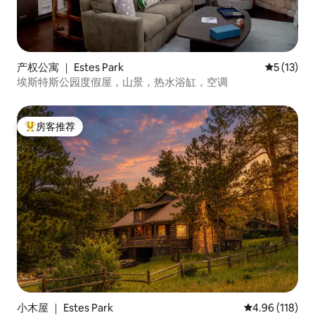
产权公寓 ｜ Estes Park
平均评分 5
5 (13)
埃斯特斯公园度假屋，山景，热水浴缸，空调
房客推荐
热门「房客推荐」
小木屋 ｜ Estes Park
平均评分 4.96
4.96 (118)