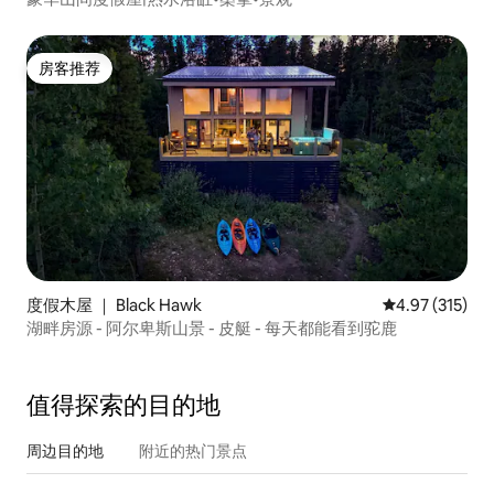
房客推荐
房客推荐
度假木屋 ｜ Black Hawk
平均评分 4.97
4.97 (315)
湖畔房源 - 阿尔卑斯山景 - 皮艇 - 每天都能看到驼鹿
值得探索的目的地
周边目的地
附近的热门景点