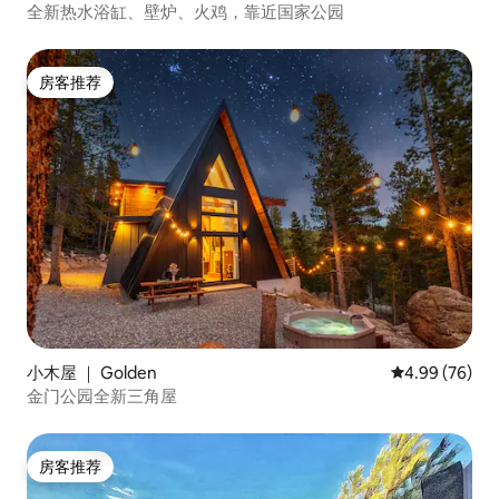
全新热水浴缸、壁炉、火鸡，靠近国家公园
房客推荐
房客推荐
小木屋 ｜ Golden
平均评分 4.99
4.99 (76)
金门公园全新三角屋
房客推荐
房客推荐