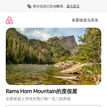
跳
部分信息已自动翻译。
显示原文
至
内
容
来爱彼迎当房东
Rams Horn Mountain的度假屋
在爱彼迎上寻找并预订独一无二的房源