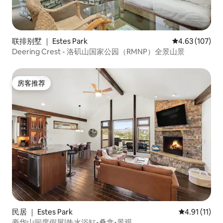
联排别墅 ｜ Estes Park
平均评分 4.63
4.63 (107)
Deering Crest - 洛矶山国家公园（RMNP）全景山景
房客推荐
房客推荐
民居 ｜ Estes Park
平均评分 4.9
4.91 (11)
豪华山间度假屋|热水浴缸•桑拿•景观