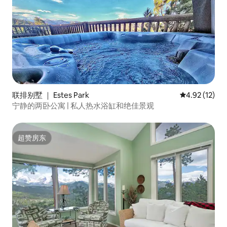
联排别墅 ｜ Estes Park
平均评分 4.9
4.92 (12)
宁静的两卧公寓 | 私人热水浴缸和绝佳景观
超赞房东
超赞房东