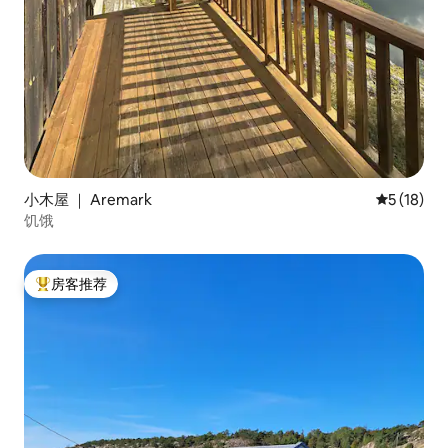
小木屋 ｜ Aremark
平均评分 5
5 (18)
饥饿
房客推荐
热门「房客推荐」