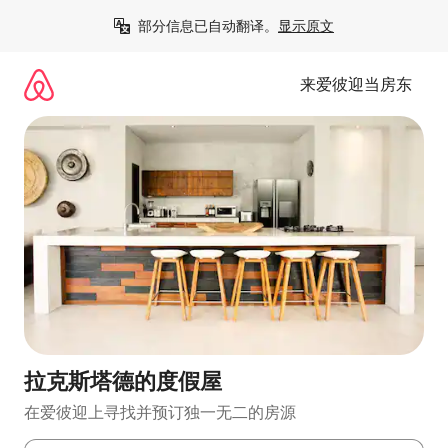
跳
部分信息已自动翻译。
显示原文
至
内
容
来爱彼迎当房东
拉克斯塔德的度假屋
在爱彼迎上寻找并预订独一无二的房源