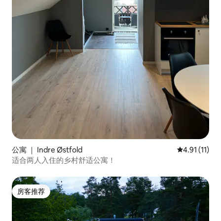
公寓 ｜ Indre Østfold
平均评分 4.9
4.91 (11)
适合两人入住的乡村舒适公寓！
房客推荐
房客推荐