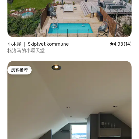
小木屋 ｜ Skiptvet kommune
平均评分 4.9
4.93 (14)
格洛马的小屋天堂
房客推荐
房客推荐