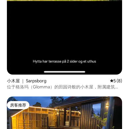
小木屋 ｜ Sarpsborg
平均评分 
5 (8)
位于格洛玛（Glomma）的田园诗般的小木屋，附属建筑中
还有额外的房间。
房客推荐
房客推荐