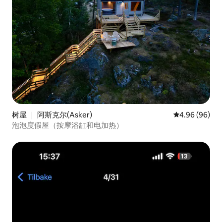
树屋 ｜ 阿斯克尔(Asker)
平均评分 4.96
4.96 (96)
泡泡度假屋（按摩浴缸和电加热）