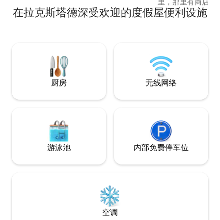
里，那里有商店和餐
距离小木屋仅半小时车程，那里有无数适
在拉克斯塔德深受欢迎的度假屋便利设施
公里。 Rakkes
合钓鱼的湖泊和徒步道。步行10分钟即可
聚会场所而闻名。 公寓位于一个安静的区
抵达Ertevannet。
域，靠近森林和徒
到鹿。 1间卧室，配备150厘米的双人床。
客厅有140厘米x 
适合2名成人和2名
厨房
无线网络
游泳池
内部免费停车位
空调