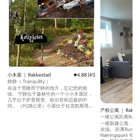
小木屋 ｜ Rakkestad
平均评分 4.88 分（满分 5 分），
4.88 (41)
静静（ Tranquility ）
在这个宽敞而宁静的地方，忘记您的烦
恼。 宁静位于森林中的一个小小木屋区，
几乎位于萨普斯堡、哈尔登和迈森的中
间。 （约28公里）小屋位于拉克凯斯塔德
产权公寓 ｜ Rakkes
市。距离市中心13公里，那里有您需要的
一楼公寓距离Ruds
一切商店。距离鲁德斯科根汽车中心13公
一楼新建公寓，位于R
里。距离左侧克诺尔登游客农场5公里。距
农场。 距离Rudskogen汽车中心和
离斯维内松德的诺德比购物中心44公里。
Næringspark 10公里。 距离市中
Degernes/Rakkestad 和 Trømborgfjella