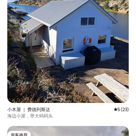
小木屋 ｜ 费德列斯达
平均评分 5
5 (23)
海边小屋，带大码码头
房客推荐