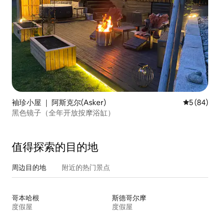
袖珍小屋 ｜ 阿斯克尔(Asker)
平均评分 5
5 (84)
黑色镜子（全年开放按摩浴缸）
值得探索的目的地
周边目的地
附近的热门景点
哥本哈根
斯德哥尔摩
度假屋
度假屋