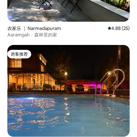
农家乐 ｜ Narmadapuram
平均评分 4.88
4.88 (25)
Aaramgah：森林里的家
房客推荐
房客推荐