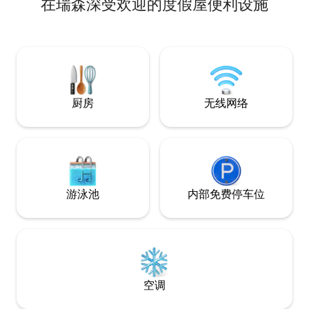
在瑞森深受欢迎的度假屋便利设施
26、Tekken 8、GTA 5、It takes Two、
要街道） 1. Bansal医院（步行距离- 2分
Split Fiction、A Way Out、Unravel two等
钟） 2.博杰大学（步
游戏 • 在大屏幕投影仪上观看Netflix，放
越学院（5 分钟） 4. M
松身心。YT premium • RGB情绪灯、办公
Hospital（5分钟） 5
椅配置和高速无线网络。 现代舒适与高科
站（5分钟） 6. Pra
技乐趣相结合。 预订 Urban Space 住宿！
分钟） 7. DB mall
❤️
厨房
无线网络
游泳池
内部免费停车位
空调