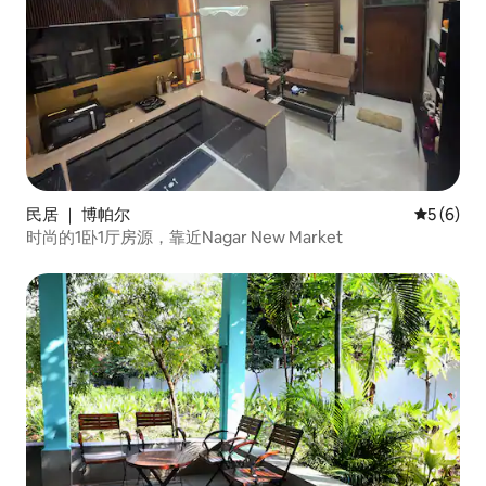
民居 ｜ 博帕尔
平均评分 
5 (6)
时尚的1卧1厅房源，靠近Nagar New Market