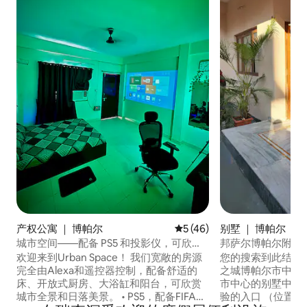
产权公寓 ｜ 博帕尔
平均评分 5 分（满分 5 分），
5 (46)
别墅 ｜ 博帕尔
城市空间——配备 PS5 和投影仪，可欣赏
邦萨尔博帕尔附近
日落景观
欢迎来到Urban Space！ 我们宽敞的房源
您的搜索到此结束
完全由Alexa和遥控器控制，配备舒适的
之城博帕尔市中心的R
床、开放式厨房、大浴缸和阳台，可欣赏
市中心的别墅中享
城市全景和日落美景。 • PS5，配备FIFA
验的入口 （位置