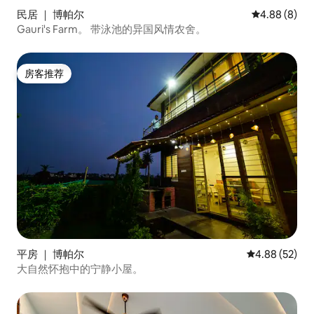
民居 ｜ 博帕尔
平均评分 4.8
4.88 (8)
Gauri's Farm。 带泳池的异国风情农舍。
房客推荐
房客推荐
平房 ｜ 博帕尔
平均评分 4.88
4.88 (52)
大自然怀抱中的宁静小屋。