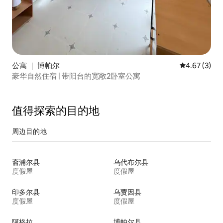
公寓 ｜ 博帕尔
平均评分 4.6
4.67 (3)
豪华自然住宿 | 带阳台的宽敞2卧室公寓
值得探索的目的地
周边目的地
斋浦尔县
乌代布尔县
度假屋
度假屋
印多尔县
乌贾因县
度假屋
度假屋
阿格拉
博帕尔县