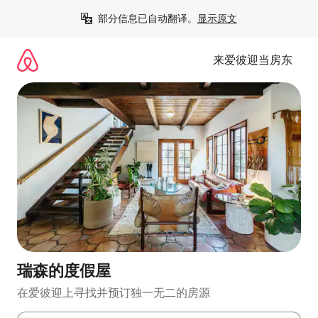
跳
部分信息已自动翻译。
显示原文
至
内
容
来爱彼迎当房东
瑞森的度假屋
在爱彼迎上寻找并预订独一无二的房源