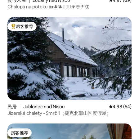
度假木屋 ｜ Lučany nad Nisou
平均评分 4.97
4.97 (69)
Chalupa na potoku 🏡🌲🫐🚴🏼‍♀️🍄🦌🎿🦋
房客推荐
热门「房客推荐」
民居 ｜ Jablonec nad Nisou
平均评分 4.98
4.98 (54)
Jizerské chalety - Smrž 1（捷克北部山区度假屋）
房客推荐
房客推荐