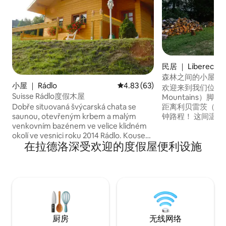
民居 ｜ Liberec
森林之间的小屋
小屋 ｜ Rádlo
平均评分 4.83 分（满分 5 分），
4.83 (63)
欢迎来到我们位于伊泽
Suisse Rádlo度假木屋
Mountains）
Dobře situovaná švýcarská chata se
距离利贝雷茨（Libe
saunou, otevřeným krbem a malým
钟路程！ 这间温
venkovním bazénem ve velice klidném
周绿意盎然，从每
okolí ve vesnici roku 2014 Rádlo. Kousek
丽的景色。 您可
在拉德洛深受欢迎的度假屋便利设施
od dálnice a hlavních tahu na skiareály
中，在室外座椅上
Jizerských a Krkonošských hor. Dobrá
火坑，尽享私密空
dostupnost v zimě i v létě. Chata má
心，也可以作为开
vlastní příjezd přes zámkovou dlažbu, v
地区的起点。 此
zimě frézovanou, parkování vedle chaty.
利。 欢迎来到自
厨房
无线网络