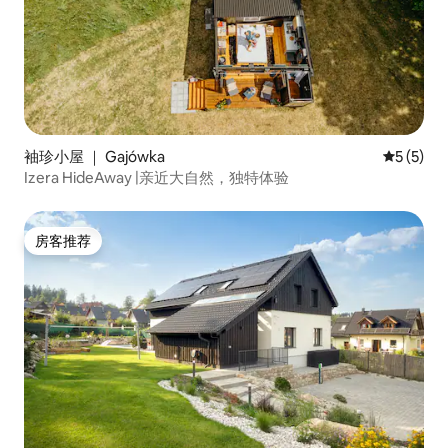
袖珍小屋 ｜ Gajówka
平均评分 
5 (5)
Izera HideAway |亲近大自然，独特体验
房客推荐
房客推荐