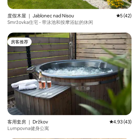
度假木屋 ｜ Jablonec nad Nisou
平均评分 5
5 (42)
Smržovka住宅 - 带泳池和按摩浴缸的休闲
房客推荐
房客推荐
客用套房 ｜ Držkov
平均评分 4.9
4.93 (43)
Lumpovna健身公寓