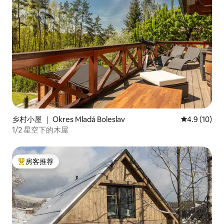
乡村小屋 ｜ Okres Mladá Boleslav
平均评分 4.9
4.9 (10)
1/2 星空下的木屋
房客推荐
热门「房客推荐」