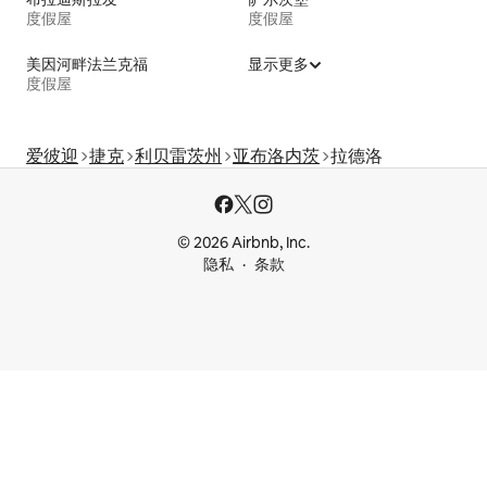
度假屋
度假屋
美因河畔法兰克福
显示更多
度假屋
爱彼迎
捷克
利贝雷茨州
亚布洛内茨
拉德洛
© 2026 Airbnb, Inc.
隐私
条款