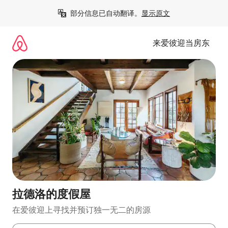
跳
部分信息已自动翻译。
显示原文
至
内
容
来爱彼迎当房东
拉德洛的度假屋
在爱彼迎上寻找并预订独一无二的房源