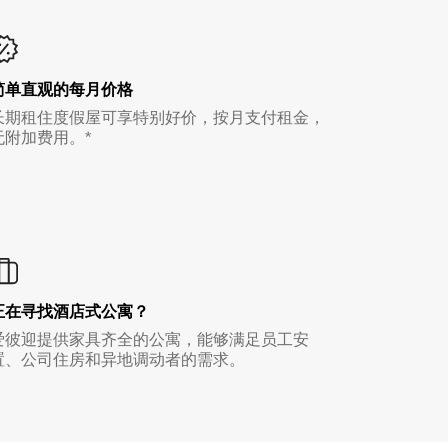
简单直观的每月价格
长期租住度假屋可享特别好价，按月支付租金，
无附加费用。*
正在寻找酒店式公寓？
爱彼迎提供家具齐全的公寓，能够满足员工安
置、公司住房和异地调动者的需求。