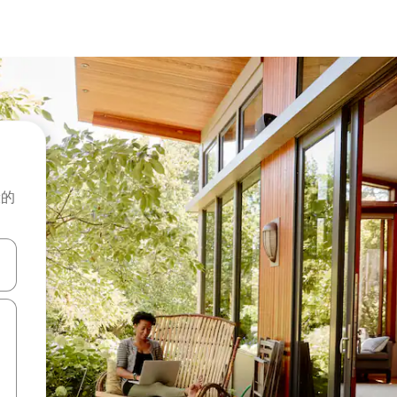
般的
击或滑动手势浏览。