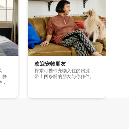
欢迎宠物朋友
风
探索可携带宠物入住的房源，
宁静
带上四条腿的朋友与你作伴。
色，