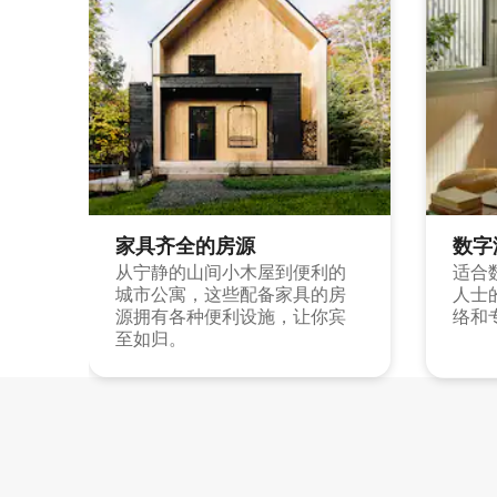
家具齐全的房源
数字
从宁静的山间小木屋到便利的
适合
城市公寓，这些配备家具的房
人士
源拥有各种便利设施，让你宾
络和
至如归。