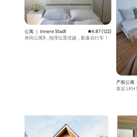
公寓 ｜ Innere Stadt
平均评分 4.87 分（满分 
4.87 (122)
单间公寓9 _地理位置优越，配备自行车！
产权公寓 
靠近 LK