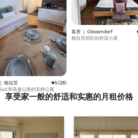
5 分），共 122 条评价
客房 ｜ Gössendorf
格拉茨郊区的舒适小屋
｜ 格拉茨
平均评分 5 分（满分 5 分），共 28 条评价
5 (28)
H Süd 和高速公路的安静公寓
享受家一般的舒适和实惠的月租价格