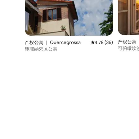
产权公寓 
产权公寓 ｜ Quercegrossa
平均评分 4.78 分（满分
4.78 (36)
可俯瞰坎
锡耶纳郊区公寓