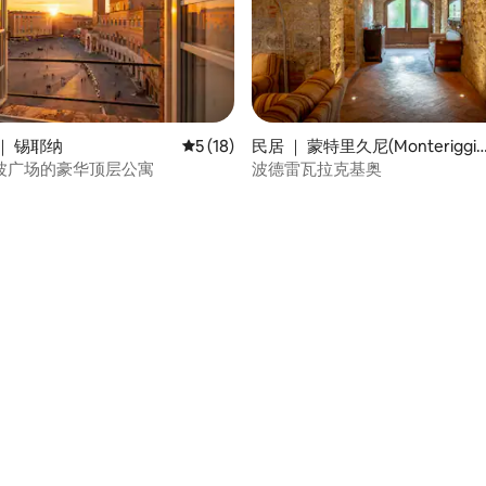
｜ 锡耶纳
平均评分 5 分（满分 5 分），共 18 条评价
5 (18)
民居 ｜ 蒙特里久尼(Monteriggio
 5 分），共 36 条评价
i)
波广场的豪华顶层公寓
波德雷瓦拉克基奥