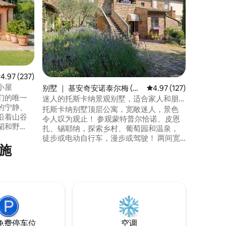
园景观
这座迷人
村庄，可
卡斯泰利
酒店最近
力与现代
室、两间
全的厨房
洗衣机。
均评分 4.97 分（满分 5 分），共 237 条评价
4.97 (237)
园，在大
小屋
别墅 ｜ 基安奇安诺泰尔梅 (Ch
平均评分 4.97 分（满分 
4.97 (127)
在令人惊
们的唯一
ianciano Terme)
迷人的托斯卡纳景观别墅，适合家人和朋
的宁静、
友入住
托斯卡纳别墅顶层公寓，宽敞迷人，景色
沿着山谷
令人叹为观止！ 参观蒙特普尔恰诺、皮恩
貂和野
扎、锡耶纳，探索乡村、葡萄园和温泉，
罗马和佛
徒步或电动自行车，漫步或驾驶！ 两间宽
恰谷和无
施
敞的套房，配备顶级品质的床和套间浴
的餐饮和
室。 窗户墙客厅、舒适的沙发、专业厨房
诺
供您使用。 我们可以安排酒庄参观和品
诺
鉴、烹饪课程和私人晚餐。 面向绿色山顶
的全新热水浴缸！ 跟随当地体验达人，像
当地人一样体验托斯卡纳！
免费停车位
空调