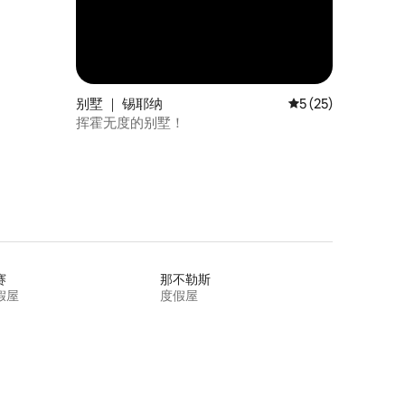
别墅 ｜ 锡耶纳
平均评分 5 分（满分
5 (25)
挥霍无度的别墅！
赛
那不勒斯
假屋
度假屋