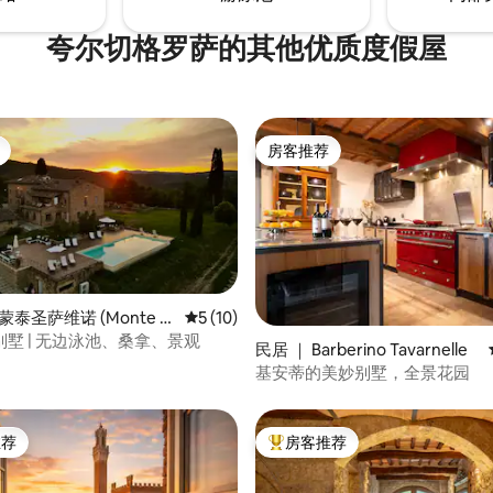
夸尔切格罗萨的其他优质度假屋
房客推荐
房客推荐
蒙泰圣萨维诺 (Monte S
平均评分 5 分（满分 5 分），共 10 条评价
5 (10)
)
墅 | 无边泳池、桑拿、景观
5 分），共 62 条评价
民居 ｜ Barberino Tavarnelle
基安蒂的美妙别墅，全景花园
推荐
房客推荐
客推荐」
热门「房客推荐」