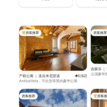
房客推荐
房客推荐
热门「房客推荐」
房客推荐
农家乐 ｜ 
an Savino
山顶豪华别
产权公寓 ｜ 圣吉米尼亚诺
平均评分 5 分（满分 
5 (62)
AnticaVista，可欣赏塔景的豪华公寓
房客推荐
房客
房客推荐
热门「房