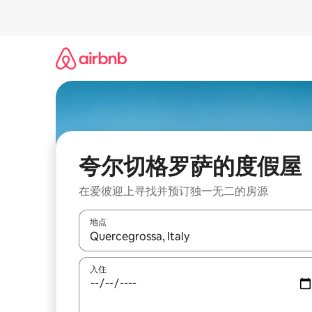
跳
至
内
容
夸尔切格罗萨的度假屋
在爱彼迎上寻找并预订独一无二的房源
地点
如有搜索结果，请使用上下方向键查看，或通过点
入住