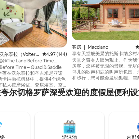
5 分），共 187 条评价
客房 ｜ Macciano
平
享有天堂般美景的托斯卡纳乡村
沃尔泰拉（Volterr
平均评分 4.97 分（满分 5 分），共 144 条评价
4.97 (144)
天堂之窗令人叹为观止。作为我
he Land Before Time
房客，您将被无限的景观、无尽
Before Time – Quad & Saddle
鸟儿的歌声和鹿的叫声所包围。
ats坐落在沃尔泰拉和圣吉米尼亚诺
和步行，您可能会发现狐狸、雪
斯卡纳橄榄树林中，提供4个绿色
猪。收集豪豬的刺。呼吸！ 位于
有私人按摩浴缸、套房浴室、空
罗伦萨之间。靠近锡耶纳、奥尔
在夸尔切格罗萨深受欢迎的度假屋便利设
络。 每天早上在Cupola休息室
数温泉。私人天堂，周围有神圣
赏壮丽的景色。 在您入住期
山顶的古代瑰宝，如蒙特普齐亚
以体验骑马穿越风景优美的小
（Montepulciano）和蒙塔尔奇
摩托车之旅，探索隐藏的托斯卡
（Montalcino）的高雅葡萄酒。
星空下放松身心。
络
游泳池
内部