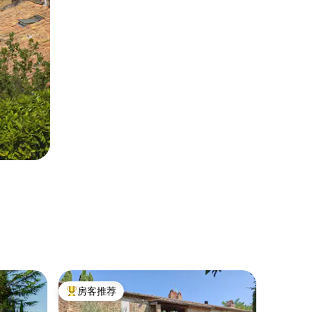
民居 ｜
房客推荐
房客
热门「房客推荐」
热门「
恩蒂
基安蒂私