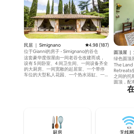
民居 ｜ Simignano
平均评分 4.98 分（满分 
4.98 (187)
位于Gianni的房子 - Simignano的谷仓
圆顶屋 ｜ 
这套豪华度假屋由一间老谷仓改建而成，
a）
绿色圆顶屋@T
设有 5 间卧室、4 间卫生间、一间设备齐全
Retreats
The Land 
的大厨房、一间宽敞的起居室、一个带停
Retre
车位的大型私人花园、一个热水浴缸、一
之间的托
个配备沙发的露台、一个烧烤炉、一个篝
圆顶，配
火炉和一个户外厨房。 非常适合那些希望
调和无线网
获得独特体验的旅行者，这里将质朴的魅
享用早餐，欣
力与现代舒适融为一体。 非常适合家庭或
间，您可
团体入住，保证能在星空下度过美妙的夜
径，四轮
晚，包括在热水浴缸中放松身心和在户外
纳，或在
享用晚餐。 在这片人间天堂中，一场难忘
的度假体验正等着您！
厨房
无线网