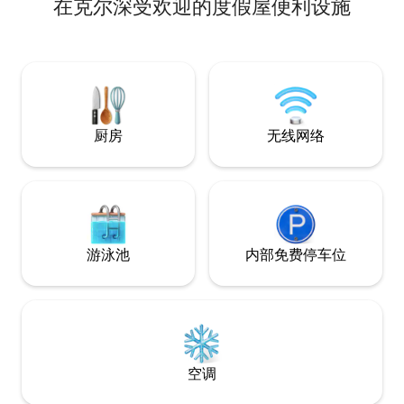
在克尔深受欢迎的度假屋便利设施
Durante tu estancia, es posible que
镇，这里是通往佩尼亚
tengas la suerte de ver los corsos que
的最佳路线的起点。 非常适合全年与
habitan la zona, una curiosidad única de
一起放松身心。 
Guadalajara. La hora de entrada y salida
举办休闲体验营（I
es flexible, adaptándonos a tus
@nkalmaretr
necesidades. Ven a relajarte en nuestro
作坊。 泳池在夏天设有按摩长凳。 冬天，
piso completo, apto para familias y
您可以享受壁炉。 距离马德里和塞哥维亚
mascotas, y disfruta de la combinación
一小时车程。
厨房
无线网络
perfecta de campo y comodidad urbana.
游泳池
内部免费停车位
空调