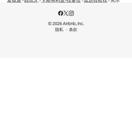
爱彼迎
西班牙
卡斯蒂利亚-拉曼恰
瓜达拉哈拉
克尔
© 2026 Airbnb, Inc.
隐私
条款