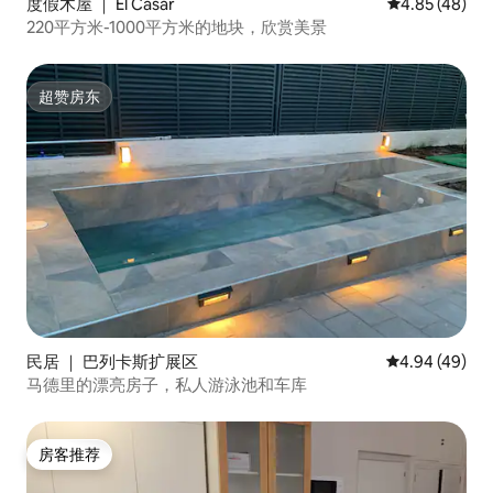
度假木屋 ｜ El Casar
平均评分 4.8
4.85 (48)
220平方米-1000平方米的地块，欣赏美景
超赞房东
超赞房东
民居 ｜ 巴列卡斯扩展区
平均评分 4.94
4.94 (49)
马德里的漂亮房子，私人游泳池和车库
房客推荐
房客推荐