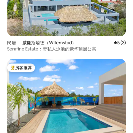
民居 ｜ 威廉斯塔德（Willemstad）
平均评分 
5 (3)
Serafine Estate：带私人泳池的豪华顶层公寓
房客推荐
热门「房客推荐」