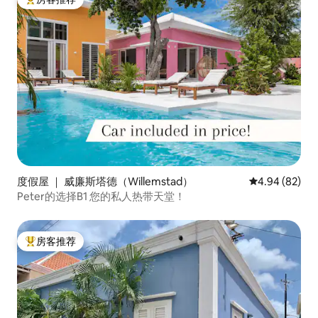
热门「房客推荐」
度假屋 ｜ 威廉斯塔德（Willemstad）
平均评分 4.94
4.94 (82)
Peter的选择B1 您的私人热带天堂！
房客推荐
热门「房客推荐」