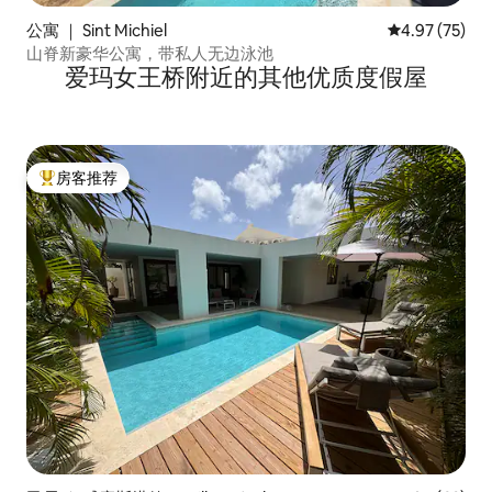
公寓 ｜ Sint Michiel
平均评分 4.9
4.97 (75)
山脊新豪华公寓，带私人无边泳池
爱玛女王桥附近的其他优质度假屋
房客推荐
热门「房客推荐」