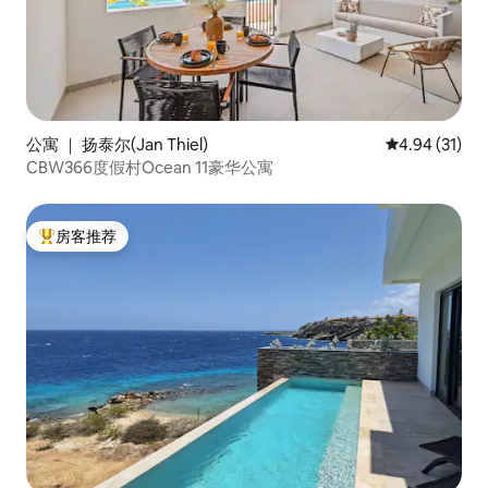
公寓 ｜ 扬泰尔(Jan Thiel)
平均评分 4.9
4.94 (31)
CBW366度假村Ocean 11豪华公寓
房客推荐
热门「房客推荐」