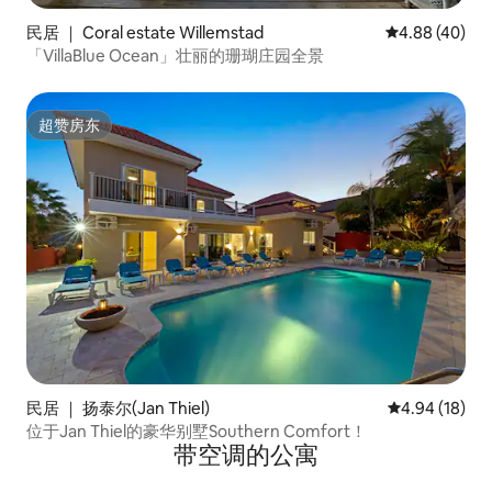
民居 ｜ Coral estate Willemstad
平均评分 4.88
4.88 (40)
「VillaBlue Ocean」壮丽的珊瑚庄园全景
超赞房东
超赞房东
民居 ｜ 扬泰尔(Jan Thiel)
平均评分 4.9
4.94 (18)
位于Jan Thiel的豪华别墅Southern Comfort！
带空调的公寓