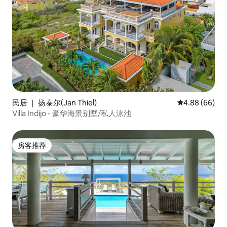
民居 ｜ 扬泰尔(Jan Thiel)
平均评分 4.88
4.88 (66)
Villa Indijo - 豪华海景别墅/私人泳池
房客推荐
房客推荐