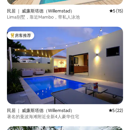
民居 ｜ 威廉斯塔德（Willemstad）
平均评分 5
5 (15)
Lima别墅，靠近Mambo，带私人泳池
房客推荐
热门「房客推荐」
民居 ｜ 威廉斯塔德（Willemstad）
平均评分 5
5 (22)
著名的曼波海滩附近全新4人豪华住宅