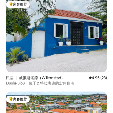
房客推荐
热门「房客推荐」
民居 ｜ 威廉斯塔德（Willemstad）
平均评分 4.96
4.96 (23)
Dushi-Blou，位于奥特拉班达的宏伟住宅
房客推荐
热门「房客推荐」