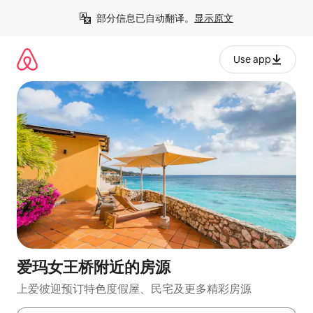
跳
部分信息已自动翻译。
显示原文
至
内
容
Use app
爱玛女王桥附近的房源
上爱彼迎预订特色度假屋、民宅及更多精彩房源