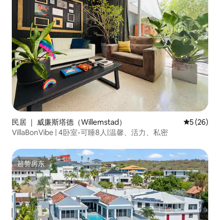
民居 ｜ 威廉斯塔德（Willemstad）
平均评分 5
5 (26)
VillaBonVibe | 4卧室-可睡8人|温馨、活力、私密
超赞房东
超赞房东