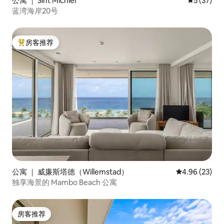
公寓 ｜ Sint Michiel
平均评分 5
5 (37)
蓝湾海岸20号
房客推荐
热门「房客推荐」
公寓 ｜ 威廉斯塔德（Willemstad）
平均评分 4.96
4.96 (23)
独享海景的 Mambo Beach 公寓
房客推荐
房客推荐