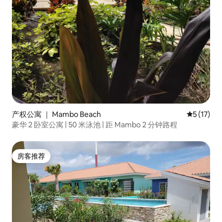
产权公寓 ｜ Mambo Beach
平均评分 5
5 (17)
豪华 2 卧室公寓 | 50 米泳池 | 距 Mambo 2 分钟路程
房客推荐
房客推荐