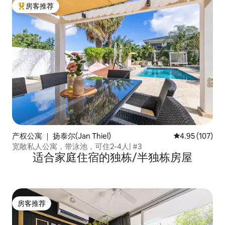
房客推荐
热门「房客推荐」
产权公寓 ｜ 扬泰尔(Jan Thiel)
平均评分 4.95
4.95 (107)
宽敞私人公寓，带泳池，可住2-4人| #3
适合家庭住宿的独栋/半独栋房屋
房客推荐
房客推荐