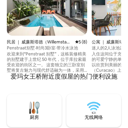
民居 ｜ 威廉斯塔德（Willemsta
平均评分 5 分（满分 5 分）
5 (8)
公寓 ｜ 威廉斯塔德（
d）
tad）
Penstraat别墅·时尚3卧室·带冷水泳池
迷人的2人泳池边
的Pietermaai
欢迎来到“Penstraat 别墅”，这栋装修精美
入住这间位于充满活力
的别墅建于上世纪 50 年代，位于库拉索最
的可爱宁静的单间
受欢迎的街区之一。 这套独立的三卧室别
以欣赏到美丽的荷
墅将复古魅力与现代舒适融为一体，采用
（Curacao）
爱玛女王桥附近度假屋的热门便利设施
原汁原味的马德拉手工瓷砖，配备一个位
产威廉斯塔德（Will
于瓦亚卡树荫下的小型泳池，室内外起居
将入住迷人、五彩
空间无缝衔接，厨房设备齐全，楼上的露
即可抵达Pieter
台可欣赏海景。 可步行前往 Penstraat 的
店、潜水学校和最
顶级餐厅、海滨游泳场所、威廉斯塔德
位于一条安静的无
（Willemstad）的联合国教科文组织历史
调，并提供泳池通
中心和曼博海滩（Mambo Beach）。
厨房
无线网络