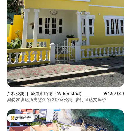
产权公寓 ｜ 威廉斯塔德（Willemstad）
平均评分 4.9
4.97 (31)
奥特罗班达历史悠久的 2 卧室公寓 | 步行可达艾玛桥
房客推荐
热门「房客推荐」