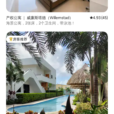
产权公寓 ｜ 威廉斯塔德（Willemstad）
平均评分 4.9
4.93 (45)
海景公寓，2张床，2个卫生间，带泳池！
房客推荐
热门「房客推荐」