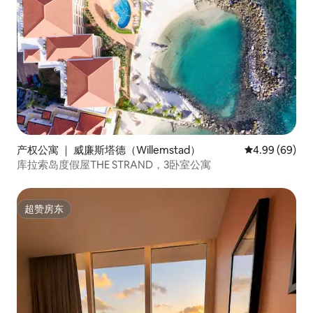
产权公寓 ｜ 威廉斯塔德（Willemstad）
平均评分 4.99
4.99 (69)
库拉索岛度假屋THE STRAND，3卧室公寓
超赞房东
超赞房东