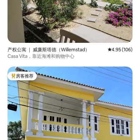
产权公寓 ｜ 威廉斯塔德（Willemstad）
平均评分 4.95
4.95 (106)
Casa Vita，靠近海滩和购物中心
房客推荐
热门「房客推荐」