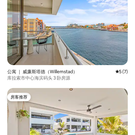
公寓 ｜ 威廉斯塔德（Willemstad）
平均评分 
5 (7)
库拉索市中心海滨码头 3 卧房源
房客推荐
房客推荐