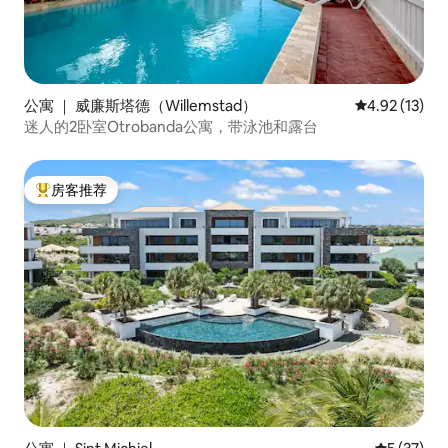
公寓 ｜ 威廉斯塔德（Willemstad）
平均评分 4.9
4.92 (13)
迷人的2卧室Otrobanda公寓，带泳池和露台
房客推荐
热门「房客推荐」