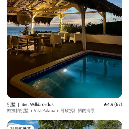
别墅 ｜ Sint Willibrordus
平均评分 4.9
4.9 (67)
帕拉帕别墅（ Villa Palapa ）可欣赏壮丽的海景
房客推荐