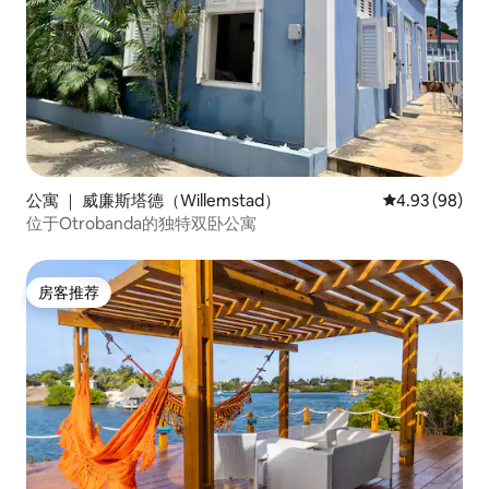
公寓 ｜ 威廉斯塔德（Willemstad）
平均评分 4.93
4.93 (98)
位于Otrobanda的独特双卧公寓
房客推荐
房客推荐