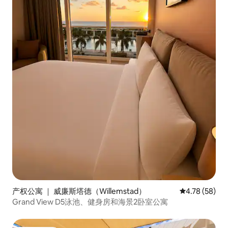
产权公寓 ｜ 威廉斯塔德（Willemstad）
平均评分 4.7
4.78 (58)
Grand View D5泳池、健身房和海景2卧室公寓