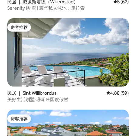
民居 ｜ 威廉斯塔德（Willemstad）
平均评分 5
5 (62)
Serenity I别墅 | 豪华私人泳池，库拉索
房客推荐
房客推荐
民居 ｜ Sint Willibrordus
平均评分 4.88
4.88 (59)
美好生活别墅-珊瑚庄园度假村
房客推荐
房客推荐