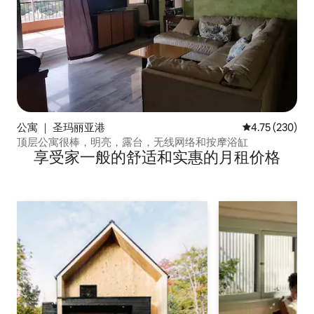
公寓 ｜ 圣玛丽亚港
平均评分 4.75
4.75 (230)
顶层公寓很棒，明亮，露台，无线网络和按摩浴缸
享受家一般的舒适和实惠的月租价格