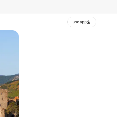
Use app