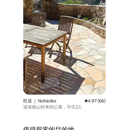
民居 ｜ Nohèdes
平均评分 4.97 分（满分
4.97 (66)
诺埃德山村单间公寓，可住2人
值得探索的目的地