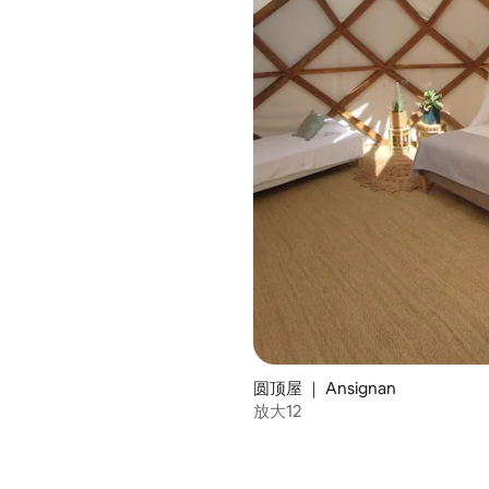
 5 分），共 66 条评价
圆顶屋 ｜ Ansignan
放大12