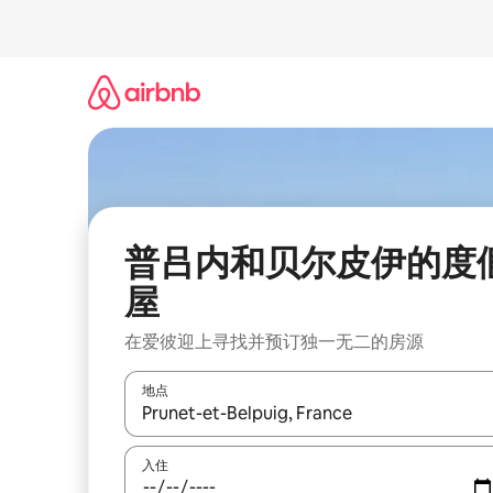
跳
至
内
容
普吕内和贝尔皮伊的度
屋
在爱彼迎上寻找并预订独一无二的房源
地点
如有搜索结果，请使用上下方向键查看，或通过点
入住