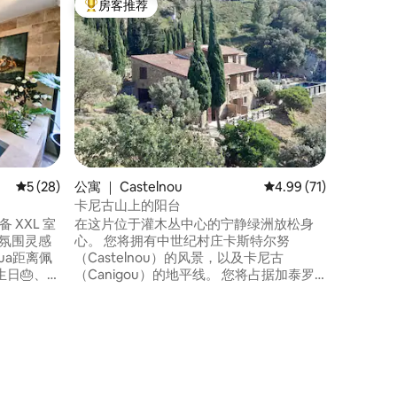
房客推荐
超赞房
热门「房客推荐」
超赞房
俯瞰比利
这座环保
（Pyre
怀抱中。
验，远离
在这里，
自来水，
间流逝得
一刻都充
耀。 不
平均评分 5 分（满分 5 分），共 28 条评价
5 (28)
公寓 ｜ Castelnou
平均评分 4.99 分（满分
4.99 (71)
体验，远
卡尼古山上的阳台
 XXL 室
在这片位于灌木丛中心的宁静绿洲放松身
️，氛围灵感
心。 您将拥有中世纪村庄卡斯特尔努
（Castelnou）的风景，以及卡尼古
生日🎂、婚
（Canigou）的地平线。 您将占据加泰罗
尼亚农舍的一部分，这是一间配备了您所
米、独立
需的一切设施的单间公寓，让您尽情享受
大屏幕📺、
您的逗留。 根据您的喜好，您可以享受露
喜……
台和游泳池，或者您也可以去徒步旅行，
或者在村庄的鹅卵石街道上漫步，仿佛时
光倒流，或者前往红色海岸的海滩。