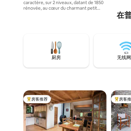
caractère, sur 2 niveaux, datant de 1850
rénovée, au cœur du charmant petit
在
village d’Oms, à 500 m d'altitude, dans les
Aspres. 113 m2 de surf. habitable : 3 ch.,
dont 1 s. parentale avec jacuzzi, 1 sdb, 1
salon avec canapé lit confort, 1 cuis, 1
salon s-à-m donnant sur une belle
terrasse en bois avec salon + 1 patio avec
jardinet : 190 m2 de surf ext. Restau/
épicerie. Randos.
厨房
无线网
房客推荐
房客
热门「房客推荐」
热门「房