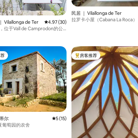
民居 ｜ Vilallonga de Ter
拉罗卡小屋（Cabana La Roca）
ilallonga de Ter
平均评分 4.97 分（满分 5 分），共 30 条评价
4.97 (30)
 5 分），共 26 条评价
oi，位于Vall de Camprodon的公
推荐
房客推荐
客推荐」
热门「房客推荐」
 蒂尔
平均评分 5 分（满分 5 分），共 15 条评价
5 (15)
亚葡萄园的农舍