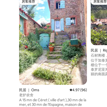
房客推荐
房客推荐
房客推荐
房客推荐
民居 ｜ Ri
石材阁楼
位于加泰罗
楼位于一
泰罗尼亚海
丽的南面露
130平方米 - 1间带1张160大床的主卧 - 1
室，配有1
人床 - 
民居 ｜ Oms
平均评分 4.97 分（满分
4.97 (96)
- 两间浴室。 - 设备齐全的厨房 - 
老炉农舍
电视和无线
A 15 mn de Céret ( ville d'art ),30 mn de la
mer, et 30 mn de l'Espagne, maison de