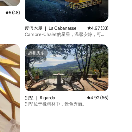
平均评分 5 分（满分 5 分），共 48 条评价
5 (48)
度假木屋 ｜ La Cabanasse
平均评分 4.97 分（满分
4.97 (33)
Cambre-Chalet的星星，温馨安静，可住1
至9人
超赞房东
超赞房东
别墅 ｜ Rigarda
平均评分 4.92 分（满分
4.92 (66)
别墅位于橡树林中，景色秀丽。