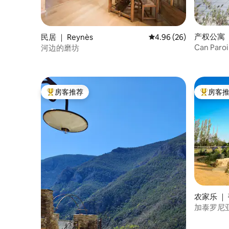
产权公寓 ｜ V
民居 ｜ Reynès
平均评分 4.96 分（满分
4.96 (26)
Can Par
河边的磨坊
寓
房客推荐
房客
热门「房客推荐」
热门「房
农家乐 ｜
加泰罗尼