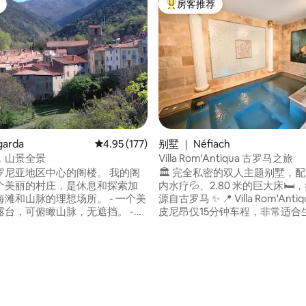
房客推荐
热门「房客推荐」
garda
平均评分 4.95 分（满分 5 分），共 177 条评价
4.95 (177)
别墅 ｜ Néfiach
，山景全景
Villa Rom'Antiqua 古罗马之旅
尼亚地区中心的阁楼。 我的阁
🏛️ 完全私密的双人主题别墅，配备
个美丽的村庄，是休息和探索加
内水疗💦、2.80 米的巨大床🛏
滩和山脉的理想场所。 - 一个美
源自古罗马 ✨ 📍 Villa Rom'Antiqua距离佩
台，可俯瞰山脉，无遮挡。 -
皮尼昂仅15分钟车程，非常适合
间卧
礼之夜💍、求婚🌹或浪漫度假❤️ 🔐 无共用
张140cm的大床和1张90cm的单
区域，对面也没有邻居：80平方
1间配有一张90厘米宽单人床的卧室
花园🌿、无限制水疗、空调❄️、
 5 分），共 96 条评价
私人庭院 -
XXL床，以及许多值得探索的惊
网络 - 燃木壁炉