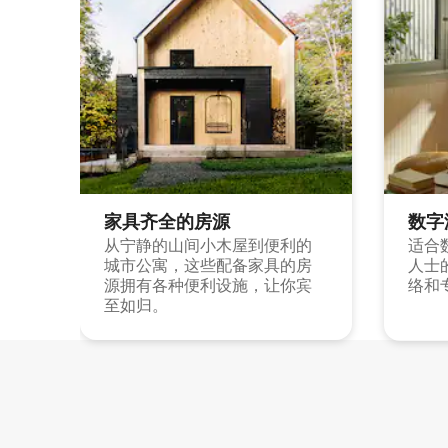
家具齐全的房源
数字
从宁静的山间小木屋到便利的
适合
城市公寓，这些配备家具的房
人士
源拥有各种便利设施，让你宾
络和
至如归。