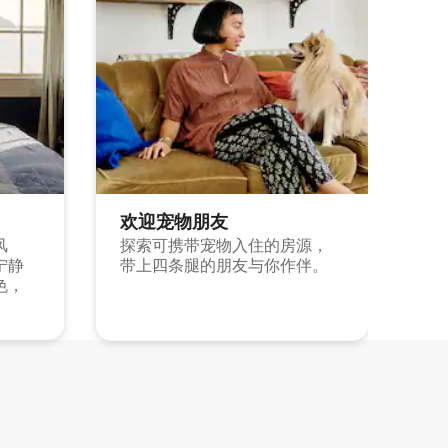
欢迎宠物朋友
风
探索可携带宠物入住的房源，
宁静
带上四条腿的朋友与你作伴。
色，