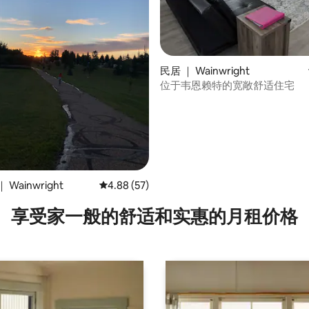
 5 分），共 68 条评价
民居 ｜ Wainwright
位于韦恩赖特的宽敞舒适住宅
Wainwright
平均评分 4.88 分（满分 5 分），共 57 条评价
4.88 (57)
享受家一般的舒适和实惠的月租价格