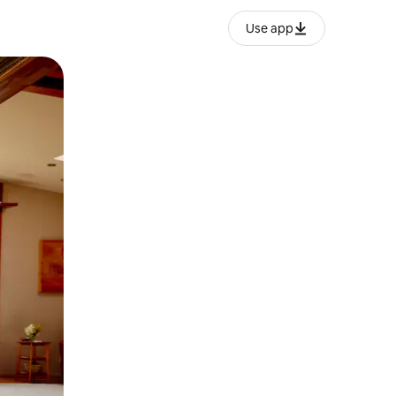
Use app