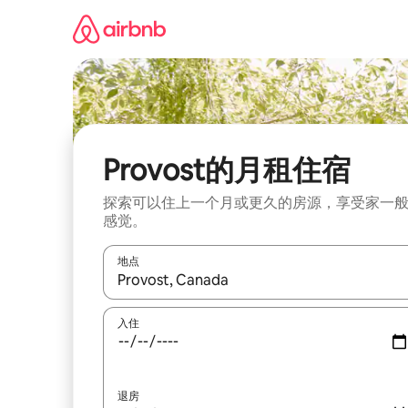
跳
至
内
容
Provost的月租住宿
探索可以住上一个月或更久的房源，享受家一
感觉。
地点
如有搜索结果，请使用上下方向键查看，或通过点
入住
退房