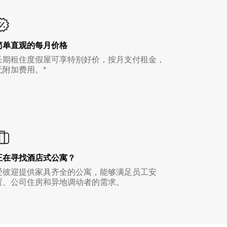
简单直观的每月价格
长期租住度假屋可享特别好价，按月支付租金，
无附加费用。*
正在寻找酒店式公寓？
爱彼迎提供家具齐全的公寓，能够满足员工安
置、公司住房和异地调动者的需求。