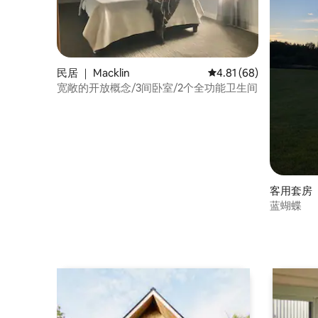
民居 ｜ Macklin
平均评分 4.81 分（满分
4.81 (68)
宽敞的开放概念/3间卧室/2个全功能卫生间
客用套房 ｜ 
蓝蝴蝶