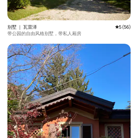
别墅 ｜ 瓦雷泽
平均评分 5
5 (56)
带公园的自由风格别墅，带私人厢房