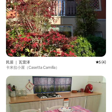
民居 ｜ 瓦雷泽
平均评分 
5 (4)
卡米拉小屋（Casetta Camilla）