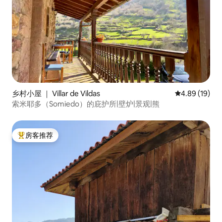
乡村小屋 ｜ Villar de Vildas
平均评分 4.8
4.89 (19)
索米耶多（Somiedo）的庇护所|壁炉|景观|熊
房客推荐
热门「房客推荐」