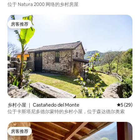
位于 Natura 2000 网络的乡村房屋
房客推荐
房客推荐
乡村小屋 ｜ Castañedo del Monte
平均评分 5
5 (29)
位于卡斯塔尼多德尔蒙特的乡村小屋，位于森达德尔奥索
房客推荐
房客推荐