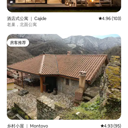
酒店式公寓 ｜ Cajide
平均评分 4.96
4.96 (103)
老巢，北面公寓
房客推荐
房客推荐
乡村小屋 ｜ Montovo
平均评分 4.93
4.93 (95)