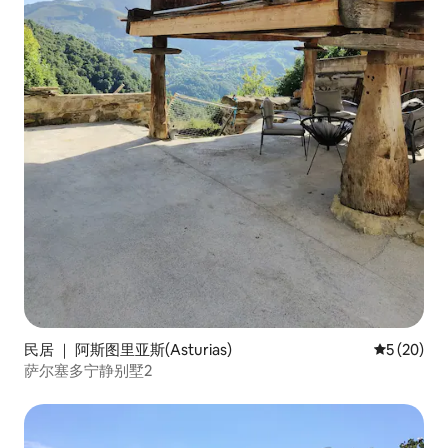
民居 ｜ 阿斯图里亚斯(Asturias)
平均评分 5
5 (20)
萨尔塞多宁静别墅2