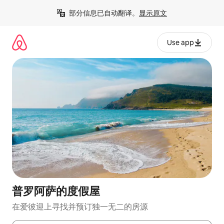
跳
部分信息已自动翻译。
显示原文
至
内
容
Use app
普罗阿萨的度假屋
在爱彼迎上寻找并预订独一无二的房源