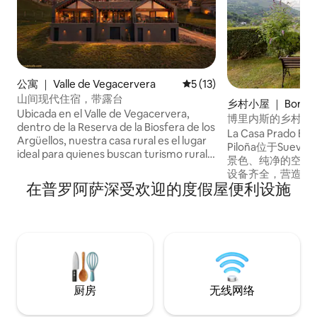
公寓 ｜ Valle de Vegacervera
平均评分 5 分（满分 5 分），
5 (13)
山间现代住宿，带露台
乡村小屋 ｜ Borine
Ubicada en el Valle de Vegacervera,
博里内斯的乡村别
dentro de la Reserva de la Biosfera de los
下，可欣赏美景
La Casa Prado El C
Argüellos, nuestra casa rural es el lugar
Piloña位于Su
ideal para quienes buscan turismo rural
景色、纯净的空气
en León. Un entorno natural privilegiado,
设备齐全，营造出
rodeado de montañas y aire puro, donde
在普罗阿萨深受欢迎的度假屋便利设施
宽敞的围栏花园，
dormir cerca de León se convierte en
椅、门廊、带浴室
una experiencia de calma y conexión.
外厨房和烧烤设施。
Apartamento rural de dos llaves.
即可抵达坎塔布里亚（ 
Número de registro:AT-LE-161
科斯德欧罗巴（ Pico
东加（ Covadong 是远离喧嚣、享受大自
然的理想去处！
厨房
无线网络